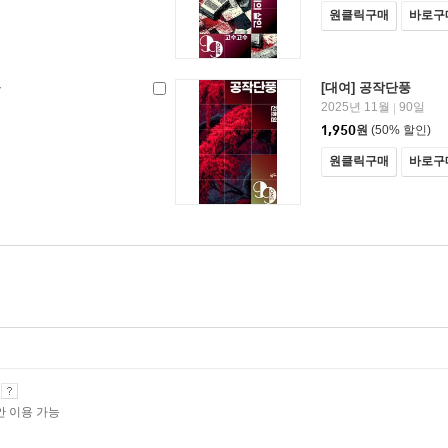
원클릭구매
바로구
을
[대여] 공작단풍
2025년 11월
90일
|
1,950
원
(50% 할인)
원클릭구매
바로구
기
안 이용 가능