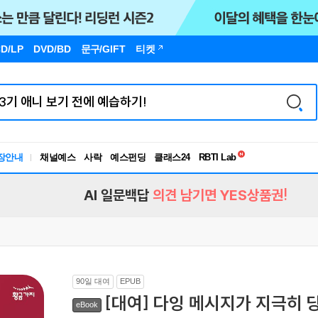
D/LP
DVD/BD
문구
/GIFT
티켓
독서유형검사
RBTI Lab
장안내
채널예스
사락
예스펀딩
클래스24
독서유형검사
AI 일문백답
의견 남기면 YES상품권!
90일 대여
EPUB
[대여] 다잉 메시지가 지극히 
eBook