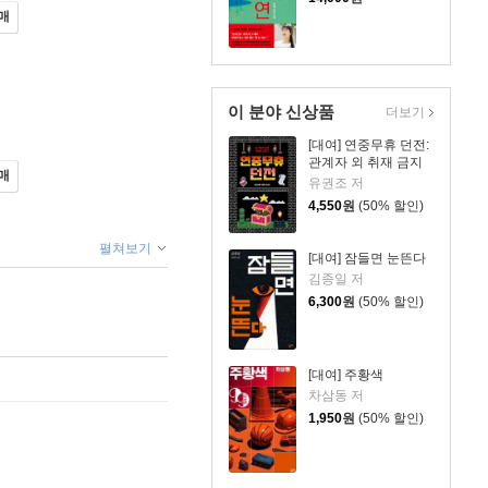
매
이 분야 신상품
더보기
[대여] 연중무휴 던전:
관계자 외 취재 금지
매
유권조 저
4,550
원
(50% 할인)
펼쳐보기
[대여] 잠들면 눈뜬다
김종일 저
6,300
원
(50% 할인)
[대여] 주황색
차삼동 저
1,950
원
(50% 할인)