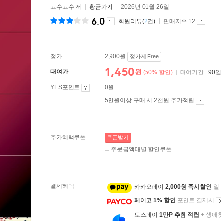
고수고수
저
황금가지
2026년 01월 26일
6.0
회원리뷰(
2
건)
판매지수 12
정가
2,900원
정가제 Free
1,450
원
대여가
(50% 할인)
|
대여기간 :
90일
YES포인트
0원
5만원이상 구매 시 2천원 추가적립
추가혜택쿠폰
쿠폰받기
주문금액대별 할인쿠폰
결제혜택
카카오페이
2,000원 즉시할인
일
페이코
1% 할인
포인트 결제시
토스페이
1만P 추첨 적립
+ 생애