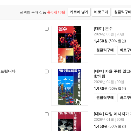
카트에 넣기
바로구매
원클릭구
선택한 구매 상품
총
0
개 /
0
원
[대여] 은수
2026년 06월
90일
|
1,450
원
(50% 할인)
원클릭구매
바로구
어드립니다
[대여] 자율 주행 알
합의팀
2026년 04월
90일
|
1,950
원
(50% 할인)
원클릭구매
바로구
[대여] 다잉 메시지가
2026년 01월
90일
|
1,450
원
(50% 할인)