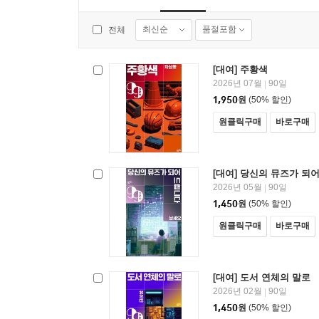
최신순
품절포함
전체
[대여] 주황색
2026년 07월
90일
|
1,950
원
(50% 할인)
원클릭구매
바로구매
[대여] 당신의 뮤즈가 되
2026년 05월
90일
|
1,450
원
(50% 할인)
원클릭구매
바로구매
[대여] 도서 연체의 말로
2026년 02월
90일
|
1,450
원
(50% 할인)