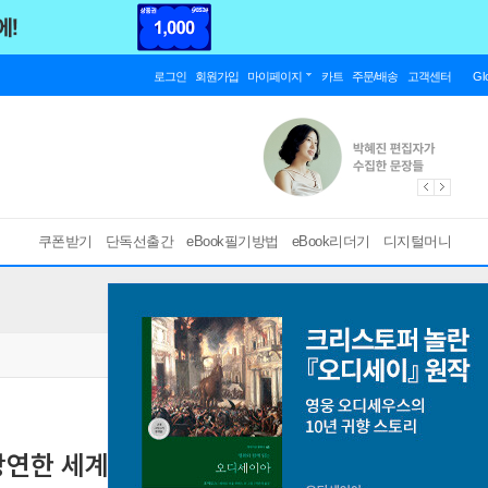
로그인
회원가입
마이페이지
카트
주문/배송
고객센터
Gl
쿠폰받기
단독선출간
eBook필기방법
eBook리더기
디지털머니
당연한 세계의 살인
[ EPUB ]