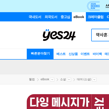
국내도서
외국도서
중고샵
eBook
크레마클럽
C
빠른분야찾기
베스트
신상품
이벤트
바이백
매
웰컴
eBook
소설
대여 (소설)