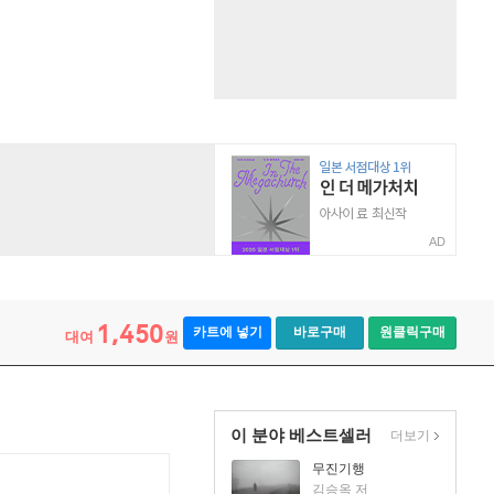
AD
1,450
카트에 넣기
바로구매
원클릭구매
대여
원
이 분야 베스트셀러
더보기
무진기행
김승옥 저