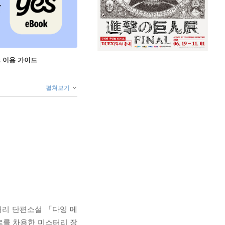
ok 이용 가이드
펼쳐보기
터리 단편소설 「다잉 메
르를 차용한 미스터리 장