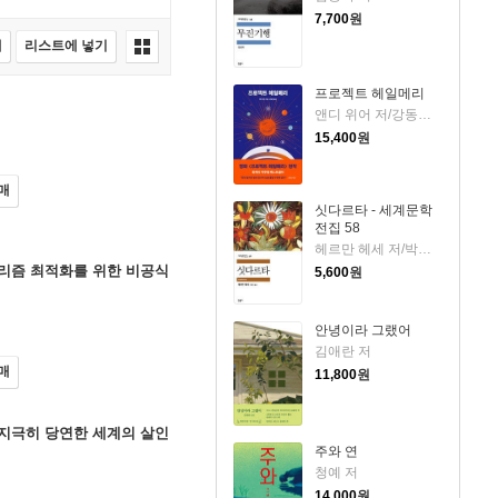
7,700
원
매
리스트에 넣기
프로젝트 헤일메리
앤디 위어 저/강동혁 역
15,400
원
매
싯다르타 - 세계문학
전집 58
헤르만 헤세 저/박병덕 역
고리즘 최적화를 위한 비공식
5,600
원
안녕이라 그랬어
김애란 저
매
11,800
원
 지극히 당연한 세계의 살인
주와 연
청예 저
14,000
원