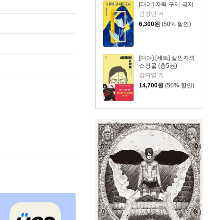
[대여] 자력 구제 금지
김성민 저
6,300
원
(50% 할인)
[대여] [세트] 살인자의
쇼핑몰 (총5권)
강지영 저
14,700
원
(50% 할인)