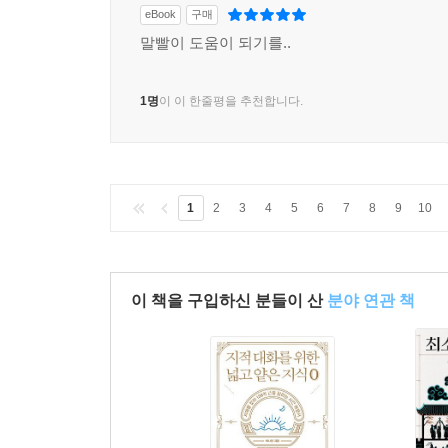
eBook
구매
말빨이 도움이 되기를..
1명
이 이 한줄평을 추천합니다.
1
2
3
4
5
6
7
8
9
10
이 책을 구입하신 분들이 산
분야 연관 책