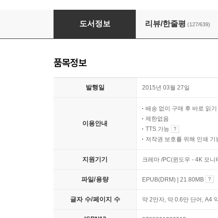
폭넓은 생각을 위한 역사 속 말빨 사전 101
도서정보
리뷰/한줄평
(127/639)
품목정보
발행일
2015년 03월 27일
배송 없이 구매 후 바로 읽
제한없음
이용안내
TTS 가능
저작권 보호를 위해 인쇄 기
지원기기
크레마 /PC(윈도우 - 4K 모
파일/용량
EPUB(DRM) | 21.80MB
글자 수/페이지 수
약 2만자, 약 0.6만 단어, A4 