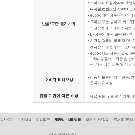
소비자의 요청에 따라 개별
디지털 컨텐츠인 eBook, 
eBook 대여 상품은 대여 기
모바일 쿠폰 등록 후 취소/환
반품/교환 불가사유
중고상품이 구매확정(자동 
LP상품의 재생 불량 원인이 기
시간의 경과에 의해 재판매가
전자상거래 등에서의 소비자
eBook 세트 상품은 일괄 
1개의 상품으로 취급 및 판매
우, 세트 상품 전부 및 세트
상품의 불량에 의한 반품, 교
소비자 피해보상
준하여 처리됨
환불 지연에 따른 배상
대금 환불 및 환불 지연에 
회사소개
인재채용
이용약관
개인정보처리방침
청소년보호정책
도서홍보안내