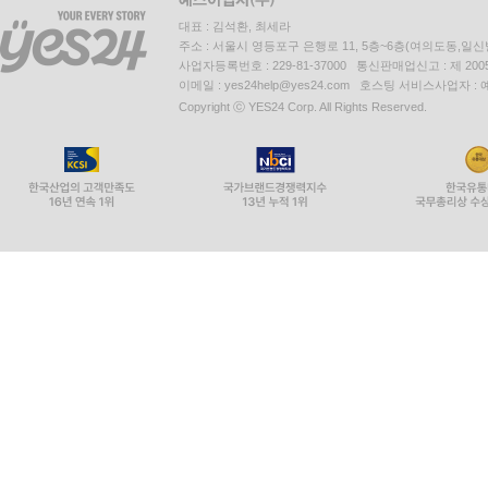
대표 : 김석환, 최세라
주소 : 서울시 영등포구 은행로 11, 5층~6층(여의도동,일신
사업자등록번호 : 229-81-37000 통신판매업신고 : 제 200
이메일 : yes24help@yes24.com 호스팅 서비스사업자 :
Copyright ⓒ YES24 Corp. All Rights Reserved.