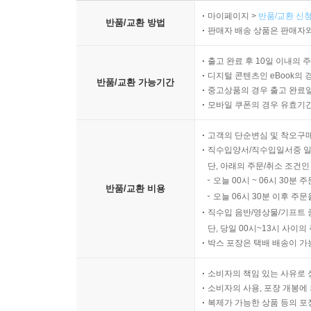
마이페이지 >
반품/교환 신청
반품/교환 방법
판매자 배송 상품은 판매자와
출고 완료 후 10일 이내의 
디지털 콘텐츠인 eBook의 
반품/교환 가능기간
중고상품의 경우 출고 완료일
모바일 쿠폰의 경우 유효기간(
고객의 단순변심 및 착오구
직수입양서/직수입일서중 일
단, 아래의 주문/취소 조건인
오늘 00시 ~ 06시 30분 
반품/교환 비용
오늘 06시 30분 이후 주문
직수입 음반/영상물/기프트 
단, 당일 00시~13시 사이
박스 포장은 택배 배송이 가
소비자의 책임 있는 사유로 
소비자의 사용, 포장 개봉에 
복제가 가능한 상품 등의 포장을 