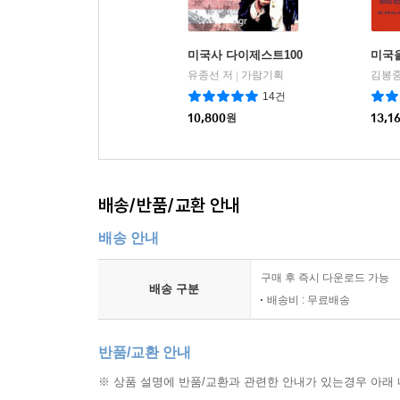
미국사 다이제스트100
미국
유종선 저
가람기획
김봉중
|
14건
10,800
원
13,1
배송/반품/교환 안내
배송 안내
구매 후 즉시 다운로드 가능
배송 구분
배송비 : 무료배송
반품/교환 안내
※ 상품 설명에 반품/교환과 관련한 안내가 있는경우 아래 