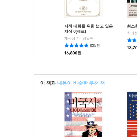
지적 대화를 위한 넓고 얕은
최소
지식 0(제로)
최태성
채사장 저
웨일북
|
835건
13,7
16,800
원
이 책과
내용이 비슷한 추천 책