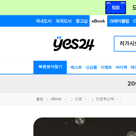
국내도서
외국도서
중고샵
eBook
크레마클럽
C
빠른분야찾기
베스트
신상품
이벤트
바이백
매
20
웰컴
eBook
인문
인문학산책