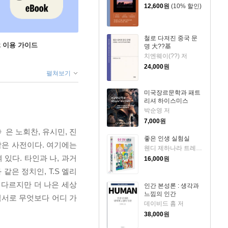
12,600
원
(10% 할인)
철로 다져진 중국 문
ok 이용 가이드
명 大??基
치엔웨이(??) 저
24,000
원
펼쳐보기
미국장르문학과 패트
리셔 하이스미스
박순영 저
7,000
원
》은 노회찬, 유시민, 진
좋은 인생 실험실
작은 사전이다. 여기에는
웬디 제하나라 트레메인 저/황근하 역
있다. 타인과 나, 과거
16,000
원
같은 정치인, T.S 엘리
 다르지만 더 나은 세상
인간 본성론 : 생각과
느낌의 인간
침서로 무엇보다 어디 가
데이비드 흄 저
38,000
원