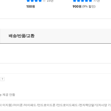
23건
77건
100
원
900
원
(9% 할인)
배송/반품/교환
기
능 제공 안함
니터 미지원) /아이폰 /아이패드 /안드로이드폰 /안드로이드패드 /전자책단말기(저사양 기기 