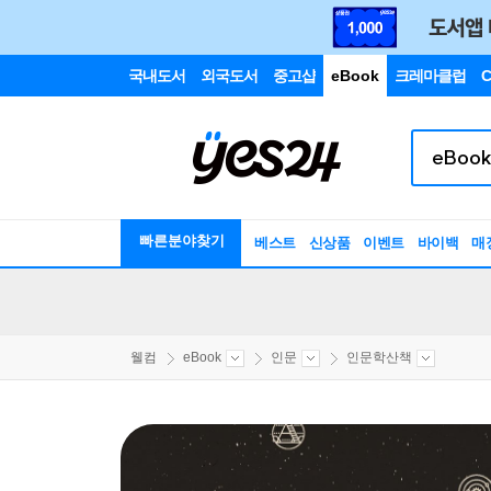
국내도서
외국도서
중고샵
eBook
크레마클럽
C
빠른분야찾기
베스트
신상품
이벤트
바이백
매
웰컴
eBook
인문
인문학산책