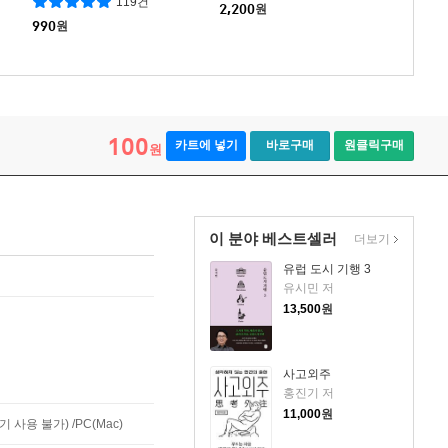
119건
2,200
원
990
원
100
카트에 넣기
바로구매
원클릭구매
원
이 분야 베스트셀러
더보기
유럽 도시 기행 3
유시민 저
13,500
원
사고외주
홍진기 저
11,000
원
사용 불가) /PC(Mac)