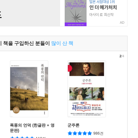
AD
이 책을 구입하신 분들이
많이 산 책
2
/4
폭풍의 언덕 (한글판 + 영
군주론
문판)
986건