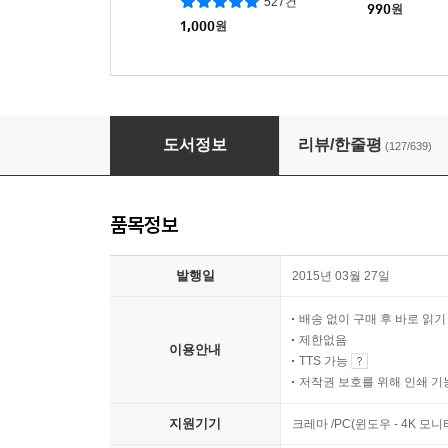
527건
990
원
1,000
원
폭넓은 생각을 위한 역사 속 말빨 사전 101
도서정보
리뷰/한줄평
(127/639)
품목정보
발행일
2015년 03월 27일
배송 없이 구매 후 바로 읽
제한없음
이용안내
TTS 가능
저작권 보호를 위해 인쇄 기
지원기기
크레마 /PC(윈도우 - 4K 모