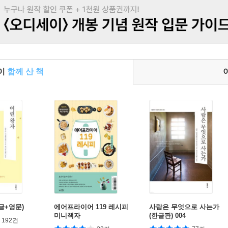
들이
함께 산 책
글+영문)
에어프라이어 119 레시피
사람은 무엇으로 사는가
미니책자
(한글판) 004
192건