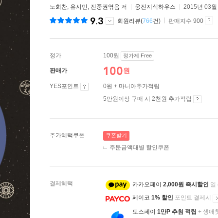
노회찬
,
유시민
,
진중권엮음
저
웅진지식하우스
2015년 03월
9.3
회원리뷰(
766
건)
판매지수 900
정가
100원
정가제 Free
100
원
판매가
YES포인트
0원 + 마니아추가적립
5만원이상 구매 시 2천원 추가적립
추가혜택쿠폰
쿠폰받기
주문금액대별 할인쿠폰
결제혜택
카카오페이
2,000원 즉시할인
일
페이코
1% 할인
포인트 결제시
토스페이
1만P 추첨 적립
+ 생애