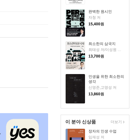
완벽한 원시인
자청 저
15,400
원
최소한의 삼국지
최태성 저/이성원 감수
13,700
원
인생을 위한 최소한의
생각
신영준,고영성 저
13,860
원
이 분야 신상품
더보기
장자의 인생 수업
임재성 저