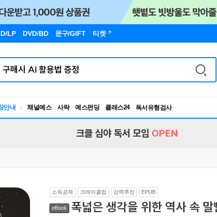
D/LP
DVD/BD
문구
/GIFT
티켓
장안내
채널예스
사락
예스펀딩
클래스24
독서유형검사
RBTI Lab
독서유형검사
크클 심야 독서 모임
OPEN
소득공제
크레마클럽
강력추천
EPUB
폭넓은 생각을 위한 역사 속 말빨
eBook