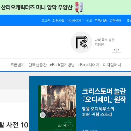
로그인
회원가입
마이페이지
카트
주문/배송
고객센터
Gl
쿠폰받기
단독선출간
eBook필기방법
eBook리더기
디지털머니
 사전 101
[ EPUB ]