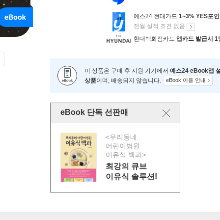
예스24 현대카드
1~3% YES포
전월 실적 조건 없음
현대백화점카드
앱카드 발급시 1
이 상품은 구매 후 지원 기기에서
예스24 eBook앱
상품
이며, 배송되지 않습니다.
eBook 이용 안내
eBook 단독 선판매
<우리동네
어린이병원
이유식 백과>
최강의 큐브
이유식 솔루션!