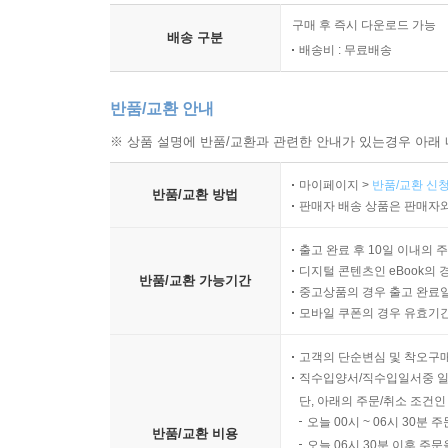
구매 후 즉시 다운로드 가능
배송 구분
배송비 : 무료배송
반품/교환 안내
※ 상품 설명에 반품/교환과 관련한 안내가 있는경우 아래 
마이페이지 >
반품/교환 신청
반품/교환 방법
판매자 배송 상품은 판매자와
출고 완료 후 10일 이내의 
디지털 콘텐츠인 eBook의 
반품/교환 가능기간
중고상품의 경우 출고 완료일
모바일 쿠폰의 경우 유효기간(
고객의 단순변심 및 착오구
직수입양서/직수입일서중 일
단, 아래의 주문/취소 조건인
오늘 00시 ~ 06시 30분 
반품/교환 비용
오늘 06시 30분 이후 주문