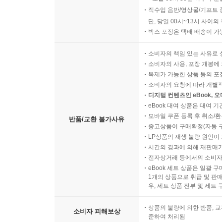
직수입 음반/영상물/기프트 
단, 당일 00시~13시 사이
박스 포장은 택배 배송이 가
소비자의 책임 있는 사유로 
소비자의 사용, 포장 개봉에 
복제가 가능한 상품 등의 포장을 
소비자의 요청에 따라 개별
디지털 컨텐츠인 eBook, 
eBook 대여 상품은 대여 기
모바일 쿠폰 등록 후 취소/환
반품/교환 불가사유
중고상품이 구매확정(자동 
LP상품의 재생 불량 원인이 기
시간의 경과에 의해 재판매가
전자상거래 등에서의 소비자
eBook 세트 상품은 일괄 
1개의 상품으로 취급 및 판매
우, 세트 상품 전부 및 세트
상품의 불량에 의한 반품, 교
소비자 피해보상
준하여 처리됨