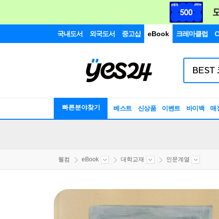
국내도서
외국도서
중고샵
eBook
크레마클럽
C
빠른분야찾기
베스트
신상품
이벤트
바이백
매
웰컴
eBook
대학교재
인문계열