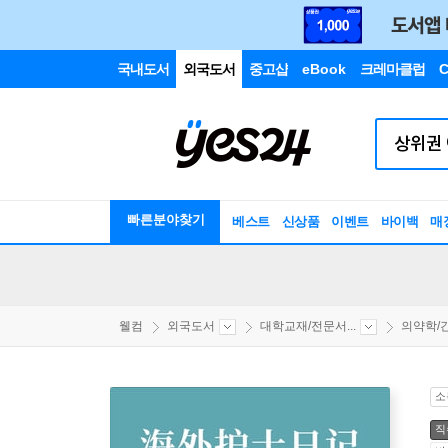
국내도서
외국도서
중고샵
eBook
크레마클럽
C
빠른분야찾기
베스트
신상품
이벤트
바이백
매
웰컴
외국도서
대학교재/전문서...
의약학/간
소
직