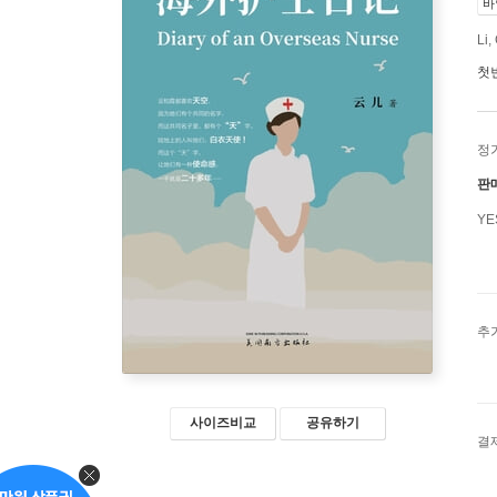
바
Li,
첫
정
판
Y
추
사이즈비교
공유하기
결