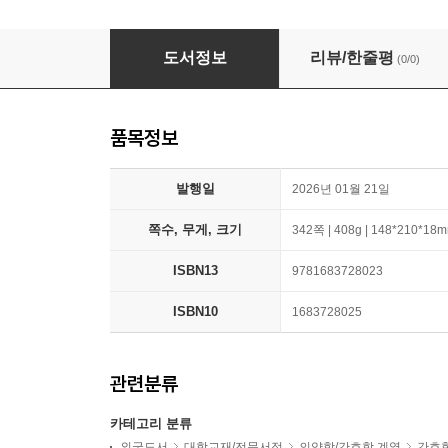
海外护士日记（Diary of an Overseas Nurse, Ch
도서정보
리뷰/한줄평
(0/0)
품목정보
발행일
2026년 01월 21일
쪽수, 무게, 크기
342쪽 | 408g | 148*210*18
ISBN13
9781683728023
ISBN10
1683728025
관련분류
카테고리 분류
외국도서
대학교재/전문서적
의약학/간호학 계열
간호