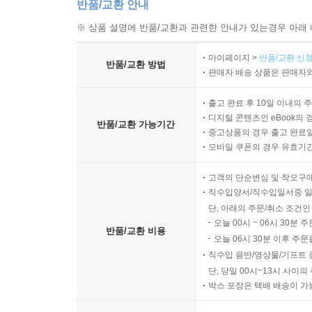
반품/교환 안내
※ 상품 설명에 반품/교환과 관련한 안내가 있는경우 아래 
마이페이지 >
반품/교환 신청
반품/교환 방법
판매자 배송 상품은 판매자와
출고 완료 후 10일 이내의 
디지털 콘텐츠인 eBook의 
반품/교환 가능기간
중고상품의 경우 출고 완료일
모바일 쿠폰의 경우 유효기간(
고객의 단순변심 및 착오구
직수입양서/직수입일서중 일
단, 아래의 주문/취소 조건인
오늘 00시 ~ 06시 30분 
반품/교환 비용
오늘 06시 30분 이후 주문
직수입 음반/영상물/기프트 
단, 당일 00시~13시 사이
박스 포장은 택배 배송이 가