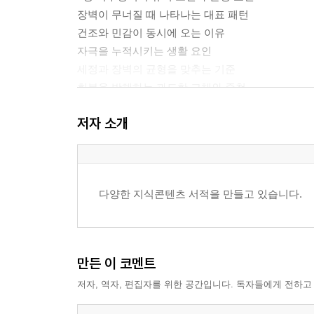
장벽이 무너질 때 나타나는 대표 패턴
건조와 민감이 동시에 오는 이유
자극을 누적시키는 생활 요인
세정과 장벽의 균형을 맞추는 기준
회복을 방해하는 과도한 교체와 중첩
장벽 회복을 돕는 루틴의 최소 구성
저자 소개
3장 세안과 클렌징의 역할 구분
오염, 피지, 메이크업의 제거 목표 차이
아침 세안과 저녁 세안의 기준
다양한 지식콘텐츠 서적을 만들고 있습니다.
세정력 과잉이 만드는 당김과 붉어짐
클렌저 타입별 선택 기준
물 온도와 마찰을 통제하는 방식
세안 후 즉시 해야 하는 다음 단계
만든 이 코멘트
저자, 역자, 편집자를 위한 공간입니다. 독자들에게 전하고
4장 보습의 구조와 루틴 설계
수분 공급과 증발 차단의 분리