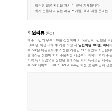
제형 선택이 달라지는 피부 상태
접수된 글은 확인을 거쳐 이 곳에 게재됩니다.
계절과 실내 환경에 따른 보습 조정
독자 분들의 리뷰는 리뷰 쓰기를, 책에 대한 문의는 1:
과보습과 유분 과다의 경계
보습 단계의 겹침을 줄이는 기준
세안 후 시간 지연이 미치는 영향
회원리뷰
(0건)
낮과 밤 보습의 역할 차이
매주 10건의 우수리뷰를 선정하여 YES포인트 3만원을 드
3,000원 이상 구매 후 리뷰 작성 시
일반회원 300원, 마니아
5장 자외선 차단의 기본 규칙
eBook은 다운로드 후 작성한 리뷰만 YES포인트 지급됩니
클래스는 첫번째 회차 주문확정 시점부터 마지막 회차 주문
자외선이 피부에 남기는 변화의 유형
사락 독서모임으로 진행된 클래스는 사락 독서모임 게시판
선크림 선택에서 우선순위 세우기
eBook 페이백, CD/LP, DVD/Blu-ray, 패션 및 판매금
권장 사용량을 지키는 현실적 방법
덧바름이 필요한 상황의 구분
실내, 외출, 스포츠 상황별 적용
세안과 선크림 잔여의 정리 기준
6장 트러블을 분류하고 대응 방향 정하기
과다피지형과 건조자극형의 구분