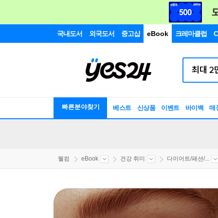
국내도서
외국도서
중고샵
eBook
크레마클럽
C
빠른분야찾기
베스트
신상품
이벤트
바이백
매
웰컴
eBook
건강 취미
다이어트/패션/...