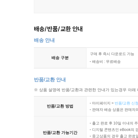
같은 목적 성분의 중복을 줄이는 방법
향, 알코올, 보존제에 대한 반응 점검
피부 상태에 따라 우선순위 바꾸기
새 제품 도입 시 변수 통제 방식
배송/반품/교환 안내
배송 안내
9장 루틴의 순서, 빈도, 일관성 관리
바르는 순서를 결정하는 기준
구매 후 즉시 다운로드 가능
아침 루틴과 밤 루틴의 분리 원칙
배송 구분
배송비 : 무료배송
매일 하는 단계와 가끔 하는 단계의 구분
제품 수를 줄여 안정화하는 방법
반품/교환 안내
변화를 기록하지 않아도 점검 가능한 지표
피부가 흔들릴 때 되돌아갈 기본 루틴
※ 상품 설명에 반품/교환과 관련한 안내가 있는경우 아래 
마이페이지 >
반품/교환 신청
10장 문제 상황별 점검과 유지 전략
반품/교환 방법
판매자 배송 상품은 판매자와
건조, 당김이 심해질 때의 점검 순서
붉어짐과 가려움이 생길 때의 조정 기준
출고 완료 후 10일 이내의 
트러블이 반복될 때의 공통 원인 정리
디지털 콘텐츠인 eBook의 
반품/교환 가능기간
중고상품의 경우 출고 완료일
계절, 수면, 스트레스 변수를 반영하는 방법