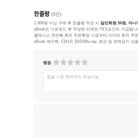
염증성 트러블의 악화 요인
면포가 늘어날 때 점검할 항목
한줄평
(0건)
손으로 만지는 습관이 만드는 변수
1,000원 이상 구매 후 한줄평 작성 시
일반회원 50원, 마니
국소 관리와 전면 관리의 경계
eBook은 다운로드 후 작성한 리뷰만 YES포인트 지급됩니
루틴 변화가 트러블에 미치는 시간차
클래스는 첫번째 회차 주문확정 시점부터 마지막 회차 주문
eBook 페이백, CD/LP, DVD/Blu-ray, 패션 및 판매금
7장 각질 관리의 안전한 범위 설정
각질이 필요한 이유와 과잉 제거의 문제
평점
피부가 거칠어질 때의 원인 구분
자극 반응을 피하는 빈도 조절
한글 기준 50자까지 작성가능
각질 관리와 보습의 순서 관계
붉어짐, 따가움이 나타날 때의 중단 기준
계절 변화에 맞춘 강도 조절
8장 성분 선택의 실무 기준
성분이 작동하는 경로를 단순화해 이해하기
자극 가능성을 높이는 조합 피하기