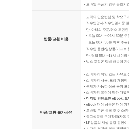
모바일 쿠폰의 경우 유효기간(
여행과 야외 활동 시 기본 루틴 유지
장기적으로 무리 없이 지속하는 관리 원칙
고객의 단순변심 및 착오구
직수입양서/직수입일서중 일
도서정보
단, 아래의 주문/취소 조건인
오늘 00시 ~ 06시 30분 
반품/교환 비용
오늘 06시 30분 이후 주문
직수입 음반/영상물/기프트 
단, 당일 00시~13시 사이
박스 포장은 택배 배송이 가
소비자의 책임 있는 사유로 
소비자의 사용, 포장 개봉에 
복제가 가능한 상품 등의 포장을 
소비자의 요청에 따라 개별
디지털 컨텐츠인 eBook, 
eBook 대여 상품은 대여 기
모바일 쿠폰 등록 후 취소/환
반품/교환 불가사유
중고상품이 구매확정(자동 
LP상품의 재생 불량 원인이 기
시간의 경과에 의해 재판매가