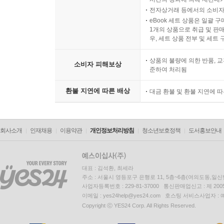
전자상거래 등에서의 소비자
eBook 세트 상품은 일괄 
1개의 상품으로 취급 및 판매
우, 세트 상품 전부 및 세트
상품의 불량에 의한 반품, 교
소비자 피해보상
준하여 처리됨
환불 지연에 따른 배상
대금 환불 및 환불 지연에 
회사소개
인재채용
이용약관
개인정보처리방침
청소년보호정책
도서홍보안내
대표 : 김석환, 최세라
주소 : 서울시 영등포구 은행로 11, 5층~6층(여의도동,일신
사업자등록번호 : 229-81-37000 통신판매업신고 : 제 200
이메일 : yes24help@yes24.com 호스팅 서비스사업자 :
Copyright ⓒ YES24 Corp. All Rights Reserved.