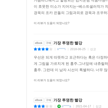
가슴따스해지고 힐링되는 김지운님 작품다웠다
이 흐뭇한 미소가 지어지는~베스트셀러작가 차
경욱의 조카 은돌의 그림과외로 경욱과 조우하게
이 리뷰가 도움이 되었나요?
가장 투명한 빨강
eBook
구매
n*****i
2018-06-25
신고
|
|
|
우선은 되게 따뜻하고 포근하다는 혹은 다정하
게 그림을 가르치게 된 홍주.그녀앞에 내츄럴
홍주. 그런데 이 남자 시선이 특별하다. 너무 
이 리뷰가 도움이 되었나요?
가장 투명한 빨강
eBook
구매
n*****a
2021-04-17
신고
|
|
|