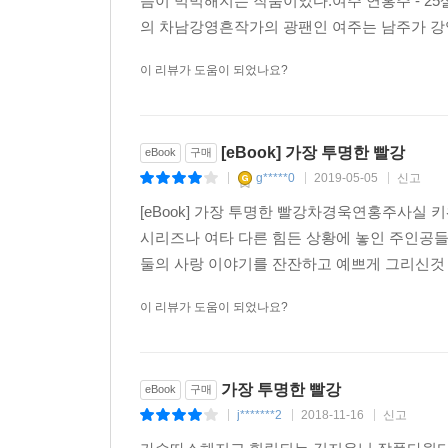
슴이 먹먹해지는 작품이었다.여주 연홍주 - 2
의 차남강영흔작가의 광팬인 여주는 남주가 강
이 리뷰가 도움이 되었나요?
[eBook] 가장 투명한 빨강
eBook
구매
g*****0
2019-05-05
신고
|
|
|
[eBook] 가장 투명한 빨강차경욱연홍주사실
시리즈나 여타 다른 힘든 상황에 놓인 주인공
둘의 사랑 이야기를 잔잔하고 예쁘게 그리신것 
이 리뷰가 도움이 되었나요?
가장 투명한 빨강
eBook
구매
j*******2
2018-11-16
신고
|
|
|