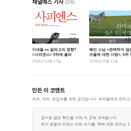
채널예스 기사
(2개)
읽다
읽다
이세돌 vs 알파고의 영향?
혜민 스님 <완벽하지 않
<사피엔스> 5위에 올라
것들에 대한 사랑>, 6주 
속 1위
2016년 03월 17일
2016년 03월 11일
만든 이 코멘트
저자, 역자, 편집자를 위한 공간입니다. 독자들에게 전하고
접수된 글은 확인을 거쳐 이 곳에 게재됩니다.
독자 분들의 리뷰는 리뷰 쓰기를, 책에 대한 문의는 1: