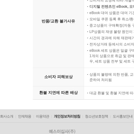
소비자의 요청에 따라 개별
디지털 컨텐츠인 eBook, 
eBook 대여 상품은 대여 기
모바일 쿠폰 등록 후 취소/환
반품/교환 불가사유
중고상품이 구매확정(자동 
LP상품의 재생 불량 원인이 기
시간의 경과에 의해 재판매가
전자상거래 등에서의 소비자
eBook 세트 상품은 일괄 
1개의 상품으로 취급 및 판매
우, 세트 상품 전부 및 세트
상품의 불량에 의한 반품, 교
소비자 피해보상
준하여 처리됨
환불 지연에 따른 배상
대금 환불 및 환불 지연에 
회사소개
인재채용
이용약관
개인정보처리방침
청소년보호정책
도서홍보안내