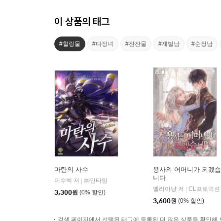
이 상품의 태그
#힐링물
#다정녀
#잔잔물
#재벌남
#순정남
마탄의 사수
용사의 어머니가 되겠습
니다
이수백 저
㈜인타임
|
엘리아냥 저
CL프로덕션
|
3,300
원
(0% 할인)
3,600
원
(0% 할인)
검색 페이지에서 선택된 태그에 등록된 더 많은 상품을 확인해 