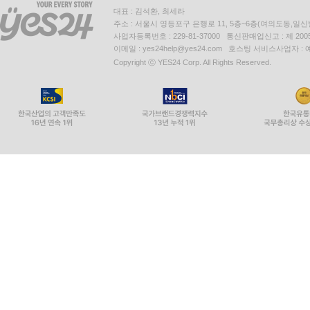
대표 : 김석환, 최세라
주소 : 서울시 영등포구 은행로 11, 5층~6층(여의도동,일신
사업자등록번호 : 229-81-37000 통신판매업신고 : 제 200
이메일 : yes24help@yes24.com 호스팅 서비스사업자 :
Copyright ⓒ YES24 Corp. All Rights Reserved.