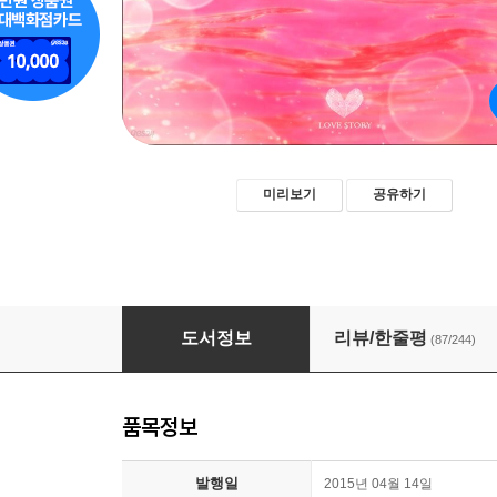
미리보기
공유하기
가장 투명한 빨강
도서정보
리뷰/한줄평
(87/244)
품목정보
발행일
2015년 04월 14일