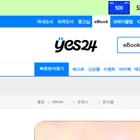
국내도서
외국도서
중고샵
eBook
크레마클럽
C
빠른분야찾기
베스트
신상품
이벤트
바이백
매
웰컴
eBook
로맨스
현대물