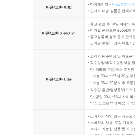
마이페이지 >
반품/교환 신청
반품/교환 방법
판매자 배송 상품은 판매자와
출고 완료 후 10일 이내의 
디지털 콘텐츠인 eBook의 
반품/교환 가능기간
중고상품의 경우 출고 완료일
모바일 쿠폰의 경우 유효기간(
고객의 단순변심 및 착오구
직수입양서/직수입일서중 일
단, 아래의 주문/취소 조건인
오늘 00시 ~ 06시 30분 
반품/교환 비용
오늘 06시 30분 이후 주문
직수입 음반/영상물/기프트 
단, 당일 00시~13시 사이
박스 포장은 택배 배송이 가
소비자의 책임 있는 사유로 
소비자의 사용, 포장 개봉에 
복제가 가능한 상품 등의 포장을 