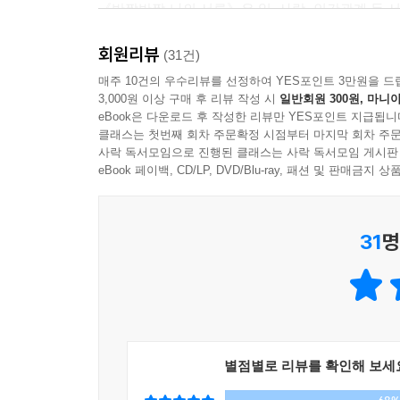
《반짝반짝 나의 서른》은 일, 사랑, 인간관계 등 
내 발목을 잡고 있는 것들이 너무 많아졌다.
그려낸 그림 에세이다.
모든 걸 뒤로하고 무모하게 떠나는 이들이 부럽기도 
회원리뷰
귀엽고 사랑스런 그림으로 사랑을 받고 있는 조선
(31건)
어쩔 수 없다는 말은 참 서글프지만, 그것 역시 어쩔 
없더라는 ‘언니’들의 이야기를 들으면서도 두근거리는
매주 10건의 우수리뷰를 선정하여 YES포인트 3만원을 드
그래도 나는 순간을 놓치지 않기 위해 노력하기로 했
3,000원 이상 구매 후 리뷰 작성 시
일반회원 300원, 마니아
고민하고 또 마감에 대한 걱정으로 정신없이 하루가 
아니, 순간을 만들기 위해 노력하기로 했다.
eBook은 다운로드 후 작성한 리뷰만 YES포인트 지급됩니
그게 여행이든 뭐든 말이다.
클래스는 첫번째 회차 주문확정 시점부터 마지막 회차 주문
《반짝반짝 나의 서른》은 서른 즈음의 여성들이 
사락 독서모임으로 진행된 클래스는 사락 독서모임 게시판
나 아직 청춘일까, 다시 사랑을 할 수 있을까, 낭만
eBook 페이백, CD/LP, DVD/Blu-ray, 패션 및 판매금
--- p.237
이제는 별일 없이 살 수 있을까.
막연한 두려움을 걷어내고 스스로 묻고 답하다 보면
31
명
세상을 바라보는 시각이 좀 더 여유롭고 성숙해지
감정들을 자연스럽게 흘려보낼 줄도 알고 일에 있어
새로운 앞자리 숫자가 조금은 무겁지만
반짝이는 내일을 꿈꿔본다!
나이를 먹는다는 것에 대한 두려움은 누구나 느낀
별점별로 리뷰를 확인해 보세
경험하면서 채워져가는 게 인생이 아닐까. 《반