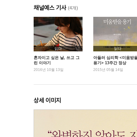
채널예스 기사
맞추기 | 나는 콩쥐 | 믿음이 흔들릴 때 | 세 번의 기회
(4개)
가는 길 | 나와는 맞지 않는 사람 | 마음의 눈 뜨기
제4장 HAPPY. 어떻게 해야 행복할 수 있을까?
하늘 내려다보기 | 소박했던 꿈 | I’m fine | 마
원어치 소원 빌기 | 빨간색 매니큐어가 필요해 | 지름
읽다
읽다
믿음 | 순간을 기억해야 할 의무 | 꽃을 산다 | 토닥토
혼자이고 싶은 날, 쓰고 그
아들러 심리학 <미움받
린 이야기
용기> 13주간 정상
2016년 10월 13일
2015년 05월 14일
제5장 TRAVEL. 다시 배낭을 메고 떠날 수 있을까?
여행이니까 괜찮아 | 교토를 선택한 이유 | 태양을 빼닮은 도
모든 것이 파리에 있었다 | 제일 설레는 순간| 고민이
| 조금 울었어 | 너는 나를 어떤 모습으로 기억할까 
상세 이미지
다음 기회에 | 결국 사는 건 다 똑같으니까 | 떠나고
제6장 LIFE. 별일 없이 살고 싶어
때가 되면 | 달리기 | 사람이 갖고 있는 그림자의 크기
청개구리 있다 | 서른, 이제 겨우 시작이야 | 모래로