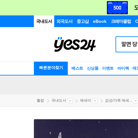
국내도서
외국도서
중고샵
eBook
크레마클럽
C
빠른분야찾기
베스트
신상품
이벤트
바이백
매
웰컴
국내도서
에세이
감성/가족 에세...