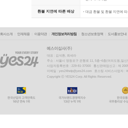
환불 지연에 따른 배상
대금 환불 및 환불 지연에 
회사소개
인재채용
이용약관
개인정보처리방침
청소년보호정책
도서홍보안내
대표 : 김석환, 최세라
주소 : 서울시 영등포구 은행로 11, 5층~6층(여의도동,일신
사업자등록번호 : 229-81-37000 통신판매업신고 : 제 200
이메일 : yes24help@yes24.com 호스팅 서비스사업자 :
Copyright ⓒ YES24 Corp. All Rights Reserved.