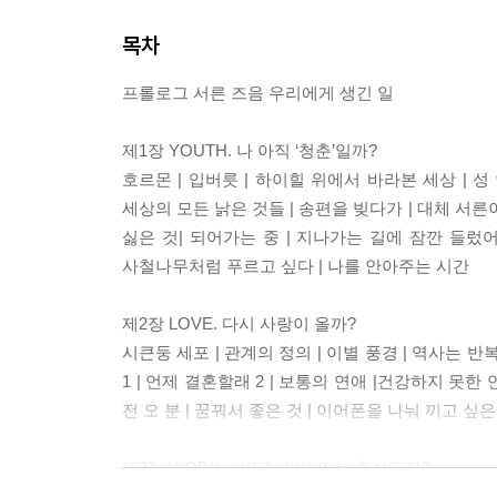
목차
프롤로그 서른 즈음 우리에게 생긴 일
제1장 YOUTH. 나 아직 ‘청춘’일까?
호르몬 | 입버릇 | 하이힐 위에서 바라본 세상 | 성
세상의 모든 낡은 것들 | 송편을 빚다가 | 대체 서른
싫은 것| 되어가는 중 | 지나가는 길에 잠깐 들렀어
사철나무처럼 푸르고 싶다 | 나를 안아주는 시간
제2장 LOVE. 다시 사랑이 올까?
시큰둥 세포 | 관계의 정의 | 이별 풍경 | 역사는 반
1 | 언제 결혼할래 2 | 보통의 연애 |건강하지 못한 연애 
전 오 분 | 꿈꿔서 좋은 것 | 이어폰을 나눠 끼고 싶은
제3장 WORK. 낭만적 밥벌이는 환상일까?
예전 같지 않아 | 제일 비싼 거 | 일의 세포분열 | 월