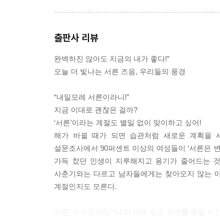
일요일 오후 3~4시경부터 가슴이 두근대기 시작한다
지는 해와 함께 나의 기운도 쇠하는 것 같다.
출판사 리뷰
[코미디빅리그]를 보며 웃지만 웃고 나면 씁쓸한 맛
침대에 누워 머릿속으로 월요일 오전에 대해 여러 
완벽하진 않아도 지금의 내가 좋다!”
--- p.107
오늘 더 빛나는 서른 즈음, 우리들의 풍경
철학자 니체는
“내일모레 서른이라니!”
‘나를 견뎌내는 것이 인생’이라고 말했다.
지금 이대로 괜찮은 걸까?
이런 나를 인정하고 유쾌하게 지는 법도 아는
‘서른’이라는 계절도 별일 없이 맞이하고 싶어!
매력적인 어른이 되고 싶은데
해가 바뀔 때가 되면 습관처럼 새로운 계획을 세
아직은 조금 버거워하는 날 보면
설문조사에서 90퍼센트 이상의 여성들이 ‘서른은 변
돈을 벌고 사회생활을 한다고
가득 찼던 인생이 지루해지고 용기가 줄어드는 것
어른이 되는 건 아니라는 생각이 든다.
사춘기와는 다르고 남자들에게는 찾아오지 않는 이
--- p.124
계절인지도 모른다.
떠나고 싶을 때 떠날 수 있는 건 행운이다.
서른, 누구도 아닌 ‘나’와 더욱 깊은 관계를 맺을 시
이제는 전처럼 즉흥적으로 짐을 싸고 풀기에는