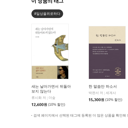
이 상품의 태그
#일상을위로하다
새는 날아가면서 뒤돌아
한 말씀만 하소서
보지 않는다
박완서 저
세계사
|
류시화 저
더숲
|
15,300
원
(10% 할인)
12,600
원
(10% 할인)
검색 페이지에서 선택된 태그에 등록된 더 많은 상품을 확인해 