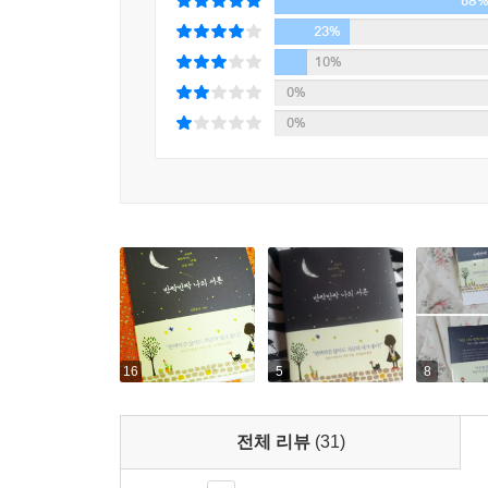
68
응원과 함께 오늘 더 예뻐지는 서른 즈음, 우리들의 
번쯤 느끼고 지나쳤을 일상의 의미들을 이야기하며
23%
10%
0%
0%
16
5
8
전체 리뷰
(31)