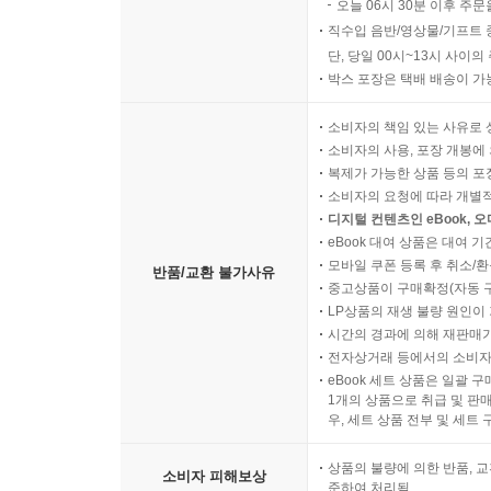
오늘 06시 30분 이후 주문
직수입 음반/영상물/기프트 
단, 당일 00시~13시 사이
박스 포장은 택배 배송이 가
소비자의 책임 있는 사유로 
소비자의 사용, 포장 개봉에 
복제가 가능한 상품 등의 포장을 
소비자의 요청에 따라 개별
디지털 컨텐츠인 eBook, 
eBook 대여 상품은 대여 기
모바일 쿠폰 등록 후 취소/환
반품/교환 불가사유
중고상품이 구매확정(자동 
LP상품의 재생 불량 원인이 기
시간의 경과에 의해 재판매가
전자상거래 등에서의 소비자
eBook 세트 상품은 일괄 
1개의 상품으로 취급 및 판매
우, 세트 상품 전부 및 세트
상품의 불량에 의한 반품, 교
소비자 피해보상
준하여 처리됨