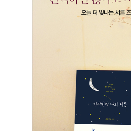
감정의 전력질주 | 하얀 도화지와 수채 물감 | 골목