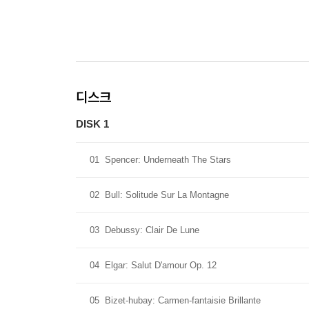
디스크
DISK 1
01
Spencer: Underneath The Stars
02
Bull: Solitude Sur La Montagne
03
Debussy: Clair De Lune
04
Elgar: Salut D'amour Op. 12
05
Bizet-hubay: Carmen-fantaisie Brillante