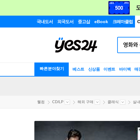
국내도서
외국도서
중고샵
eBook
크레마클럽
C
빠른분야찾기
베스트
신상품
이벤트
바이백
매
웰컴
CD/LP
해외 구매
클래식
실내