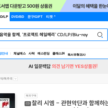
D/LP
DVD/BD
문구
/GIFT
티켓
장안내
채널예스
사락
예스펀딩
클래스24
독서유형검사
RBTI Lab
독서유형검사
AI 일문백답
의견 남기면 YES상품권!
악/독주곡
해외구매
찰리 시엠 - 관현악단과 함께하는 
CD