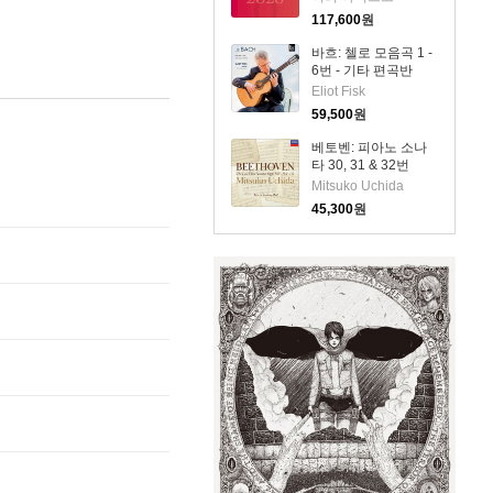
Competition: Cello
117,600
원
2026) (4CD) - 여러
아티스트
바흐: 첼로 모음곡 1 -
6번 - 기타 편곡반
(Bach: Cello Suite
Eliot Fisk
Nos.1 - 6) (2CD) -
59,500
원
Eliot Fisk
베토벤: 피아노 소나
타 30, 31 & 32번
(Beethoven: Piano
Mitsuko Uchida
Sonatas Nos.30, 31
45,300
원
& 32)(CD) - Mitsuko
Uchida