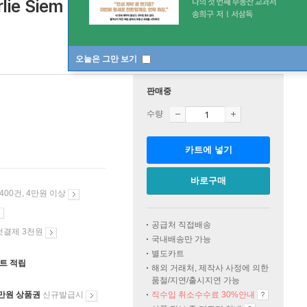
lie Siem
오늘은 그만 보기
판매중
수량
카트에 넣기
바로구매
 400건, 4만원 이상
공급처 직접배송
첫결제 3천원
국내배송만 가능
별도카트
인트 적립
해외 거래처, 제작사 사정에 의한
품절/지연/출시지연 가능
만원 상품권
신규발급시
직수입 취소수수료 30%안내