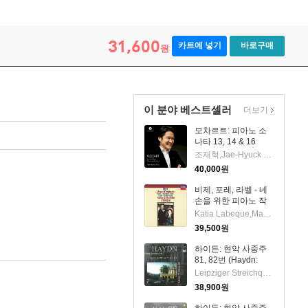
31,600
카트에 넣기
바로구매
원
이 분야 베스트셀러
더보기
모차르트: 피아노 소
나타 13, 14 & 16
(Mozart: Piano
조재혁,Jae-Hyuck Cho
Sonatas Nos.13, 14
40,000
원
& 16)(CD) - 조재혁
(Jae-Hyuck Cho)
비제, 포레, 라벨 - 네
손을 위한 피아노 작
품집 (Bizet: Jeux
Katia Labeque,Marielle Labeque
D'enfants, Faure:
39,500
원
Dolly Suite, Ravel:
Ma Mere L'oye)
하이든: 현악 사중주
(UHQCD)(일본반) -
81, 82번 (Haydn:
Katia Labeque
String Quartet No.81
Leipziger Streichquartett
& 82)(CD) -
38,900
원
Leipziger
Streichquartett