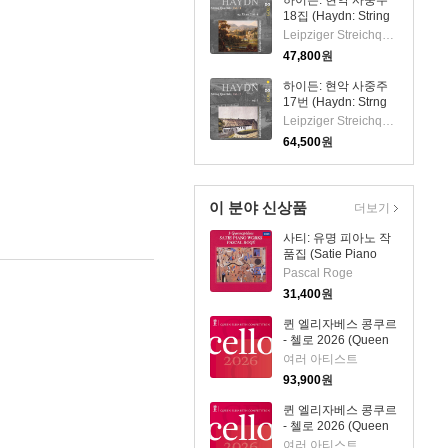
하이든: 현악 사중주
18집 (Haydn: String
Quartets Vol.18)(CD)
Leipziger Streichquartett
- Leipziger
47,800
원
Streichquartett
하이든: 현악 사중주
17번 (Haydn: Strng
Quartets Vol.17)
Leipziger Streichquartett
(2CD) - Leipziger
64,500
원
Streichquartett
이 분야 신상품
더보기
사티: 유명 피아노 작
품집 (Satie Piano
Works - 3
Pascal Roge
Gymnopedies)
31,400
원
(SHM-CD)(일본반) -
Pascal Roge
퀸 엘리자베스 콩쿠르
- 첼로 2026 (Queen
Elisabeth
여러 아티스트
Competition: Cello
93,900
원
2026) (4CD) - 여러
아티스트
퀸 엘리자베스 콩쿠르
- 첼로 2026 (Queen
Elisabeth
여러 아티스트