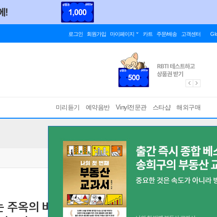
로그인
회원가입
마이페이지
카트
주문/배송
고객센터
Gl
미리듣기
예약음반
Vinyl전문관
스타샵
해외구매
주옥의 바이올린 소곡집 (Charlie Siem