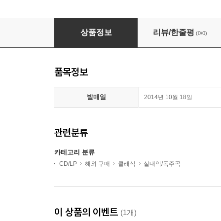
찰리 시엠 - 관현악단과 함께하는 주옥의 바이올린 소곡집 (Ch
상품정보
리뷰/한줄평
(0/0)
품목정보
발매일
2014년 10월 18일
관련분류
카테고리 분류
CD/LP
해외 구매
클래식
실내악/독주곡
이 상품의 이벤트
(1개)