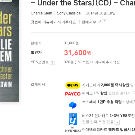
- Under the Stars)(CD) - Char
Charlie Siem
Sony Classical
2014년 10월 18일
첫번째 리뷰어가 되어주세요.
판매지수 12
판매가
31,600원
31,600
원
할인가
YES포인트
320원 (1% 적립) + 마니아추가적립
결제혜택
카카오페이
2,000원 즉시할인
일
페이코
1% 할인
포인트 결제시
토스페이
1만P 추첨 적립
+ 생애
예스24 현대카드
1~3% YES포
전월 실적 조건 없음
현대백화점카드
앱카드 발급시 1