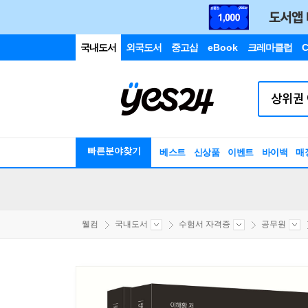
국내도서
외국도서
중고샵
eBook
크레마클럽
C
빠른분야찾기
베스트
신상품
이벤트
바이백
매
웰컴
국내도서
수험서 자격증
공무원