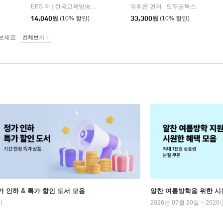
(2026년)
플.)
비상교육
EBS 저
한국교육방송공사
유휘운 편저
모두공북스
|
|
|
14,040
원
(10% 할인)
33,300
원
(10% 할인)
보세요.
전체보기
가 인하 & 특가 할인 도서 모음
알찬 여름방학을 위한 시
시
2026년 07월 20일 ~ 2026