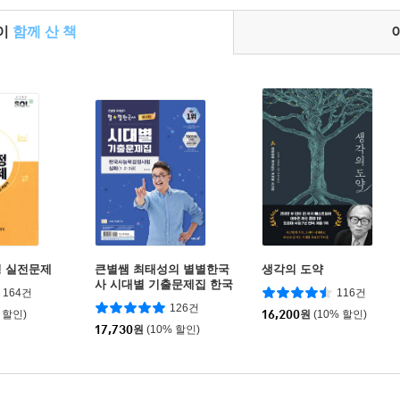
들이
함께 산 책
정 실전문제
큰별쌤 최태성의 별별한국
생각의 도약
사 시대별 기출문제집 한국
164건
116건
사능력검정시험 심화(1,2,3
126건
 할인)
급)
16,200
원
(10% 할인)
17,730
원
(10% 할인)