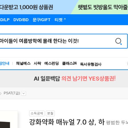
D/LP
DVD/BD
문구
/GIFT
티켓
장안내
채널예스
사락
예스펀딩
클래스24
독서유형검사
RBTI Lab
독서유형검사
AI 일문백답
의견 남기면 YES상품권!
PSAT(7급)
소득공제
분철
강화약화 매뉴얼 7.0 상, 하
평범한 두뇌