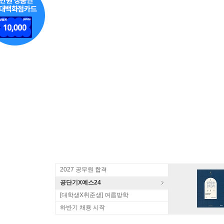
2027 공무원 합격
공단기X예스24
[대학생X취준생] 여름방학
하반기 채용 시작