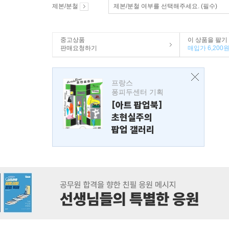
제본/분철
제본/분철 여부를 선택해주세요. (필수)
중고상품
이 상품을 팔기
판매요청하기
매입가 6,200
프랑스
퐁피두센터 기획
[아트 팝업북]
초현실주의
팝업 갤러리