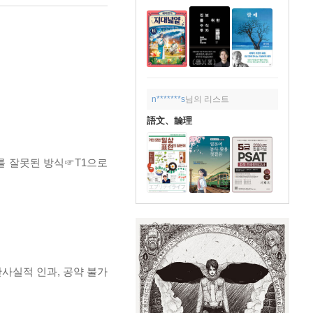
n*******s
님의 리스트
語文、論理
를 잘못된 방식☞T1으로
반사실적 인과, 공약 불가