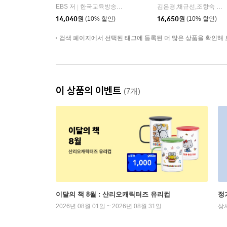
EBS 저
한국교육방송공사
김은경,채규선,조향숙 등저
|
14,040
원
(10% 할인)
16,650
원
(10% 할인)
검색 페이지에서 선택된 태그에 등록된 더 많은 상품을 확인해 
이 상품의 이벤트
(7개)
이달의 책 8월 : 산리오캐릭터즈 유리컵
정
2026년 08월 01일 ~ 2026년 08월 31일
상