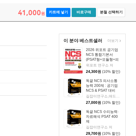
41,000
카트에 넣기
바로구매
분철 선택하기
원
이 분야 베스트셀러
더보기
2026 위포트 공기업
NCS 통합기본서
(PSAT형+모듈형+피
듈형+실전 모의고사)
위포트 연구소 저
24,300
원
(10% 할인)
독끝 NCS 의사소통
능력 200제 : 공기업
NCS & PSAT 대비
길잡이연구소,애드투 저
27,000
원
(10% 할인)
독끝 NCS 수리능력·
자료해석 PSAT 400
제
길잡이연구소 저
29,700
원
(10% 할인)