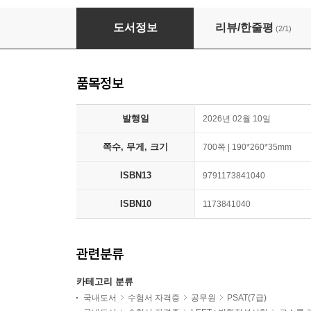
강화약화 매뉴얼 7.0 상, 하
도서정보
리뷰/한줄평
(2/1)
품목정보
발행일
2026년 02월 10일
쪽수, 무게, 크기
700쪽 | 190*260*35mm
ISBN13
9791173841040
ISBN10
1173841040
관련분류
카테고리 분류
국내도서
수험서 자격증
공무원
PSAT(7급)