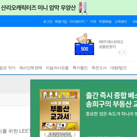
로그인
회원가입
마이페이지
카트
주문/배송
고객센터
Gl
젊은 작가
예사단독판매
이달의사은품
특가할인
추천도서
대량/법인
를 위한 LEET/PSAT 기본서
[ 전2권 ]