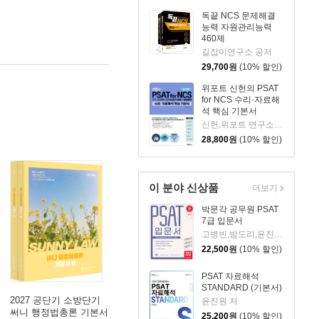
독끝 NCS 문제해결
능력 자원관리능력
460제
길잡이연구소 공저
29,700
원
(10% 할인)
위포트 신헌의 PSAT
for NCS 수리·자료해
석 핵심 기본서
신헌,위포트 연구소 공저
28,800
원
(10% 할인)
이 분야 신상품
더보기
박문각 공무원 PSAT
7급 입문서
고병빈,밤도리,윤진원 공편저
22,500
원
(10% 할인)
PSAT 자료해석
STANDARD (기본서)
2027 공단기 소방단기
윤진원 저
써니 행정법총론 기본서
25,200
원
(10% 할인)