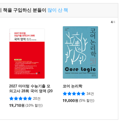
이 책을 구입하신 분들이
많이 산 책
4
/4
2027 마더텅 수능기출 모
코어 논리학
의고사 28회 국어 영역 (20
34건
26년)
20건
19,000
원
(5% 할인)
19,710
원
(10% 할인)