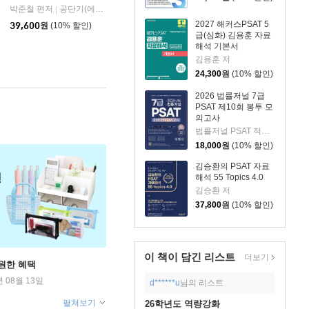
박준철 편저
공단기(에스티유니타스)
|
2027 해커스PSAT 5
39,600
원
(10% 할인)
급(심화) 김용훈 자료
해석 기본서
김용훈 저
24,300
원
(10% 할인)
2026 법률저널 7급
PSAT 제10회 봉투 모
의고사
법률저널 PSAT 적성시험연구소 저
18,000
원
(10% 할인)
김승환의 PSAT 자료
해석 55 Topics 4.0
김승환 저
37,800
원
(10% 할인)
이 책이 담긴
리스트
더보기
원한 혜택
년 08월 13일
d******u
님의 리스트
펼쳐보기
26학년도 역량강화