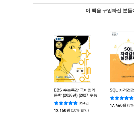
이 책을 구입하신 분
EBS 수능특강 국어영역
SQL 자격검
문학 (2026년) (2027 수능
대비)
354건
17,460
원
(3%
12,150
원
(10% 할인)