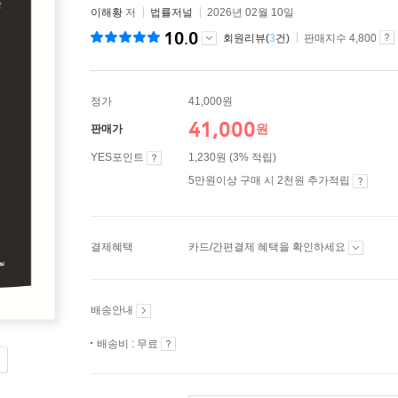
이해황
저
법률저널
2026년 02월 10일
10.0
회원리뷰(
3
건)
판매지수 4,800
정가
41,000원
41,000
원
판매가
YES포인트
1,230원 (3% 적립)
5만원이상 구매 시 2천원 추가적립
결제혜택
카드/간편결제 혜택을 확인하세요
배송안내
배송비 : 무료