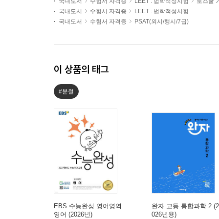
국내도서
수험서 자격증
LEET : 법학적성시험
로스쿨 
국내도서
수험서 자격증
LEET : 법학적성시험
국내도서
수험서 자격증
PSAT(외시/행시/7급)
이 상품의 태그
#분철
EBS 수능완성 영어영역
완자 고등 통합과학 2 (2
영어 (2026년)
026년용)