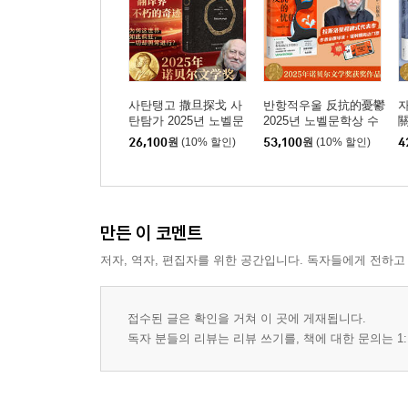
사탄탱고 撒旦探戈 사
반항적우울 反抗的憂鬱
탄탐가 2025년 노벨문
2025년 노벨문학상 수
關
학상 수상자 라슬로 크
상자 크러스너호르커이
26,100
원
(10% 할인)
53,100
원
(10% 할인)
4
러스너호르커이 라슬로
라슬로
만든 이 코멘트
저자, 역자, 편집자를 위한 공간입니다. 독자들에게 전하고
접수된 글은 확인을 거쳐 이 곳에 게재됩니다.
독자 분들의 리뷰는 리뷰 쓰기를, 책에 대한 문의는 1: