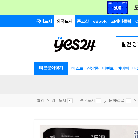
국내도서
외국도서
중고샵
eBook
크레마클럽
C
빠른분야찾기
베스트
신상품
이벤트
바이백
매
웰컴
외국도서
중국도서
문학/소설