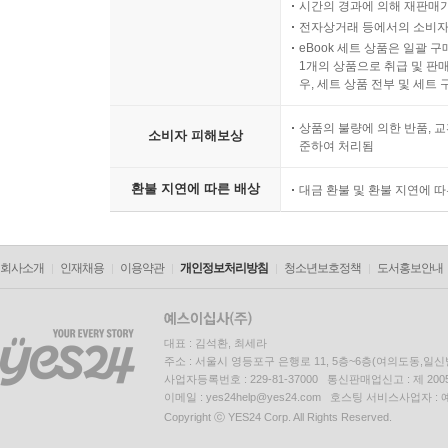
시간의 경과에 의해 재판매가
전자상거래 등에서의 소비자
eBook 세트 상품은 일괄 
1개의 상품으로 취급 및 판매
우, 세트 상품 전부 및 세트
상품의 불량에 의한 반품, 교
소비자 피해보상
준하여 처리됨
환불 지연에 따른 배상
대금 환불 및 환불 지연에 
회사소개
인재채용
이용약관
개인정보처리방침
청소년보호정책
도서홍보안내
대표 : 김석환, 최세라
주소 : 서울시 영등포구 은행로 11, 5층~6층(여의도동,일신
사업자등록번호 : 229-81-37000 통신판매업신고 : 제 200
이메일 : yes24help@yes24.com 호스팅 서비스사업자 :
Copyright ⓒ YES24 Corp. All Rights Reserved.