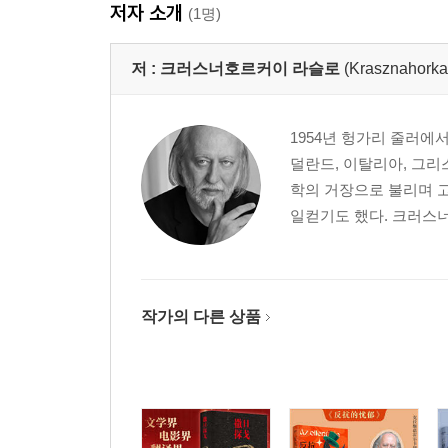
저자 소개
(1명)
저 :
크러스너호르커이 라슬로
(Krasznahorka
1954년 헝가리 줄러에
덜란드, 이탈리아, 그리스
학의 거장으로 불리며 고
일컫기도 했다. 크러스너
작가의 다른 상품