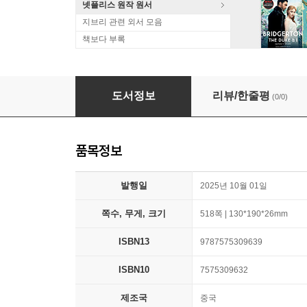
넷플리스 원작 원서
지브리 관련 외서 모음
책보다 부록
뱅크하임 남작의 귀향 溫克海姆男爵返鄉 온극해
도서정보
리뷰/한줄평
(0/0)
품목정보
발행일
2025년 10월 01일
쪽수, 무게, 크기
518쪽 | 130*190*26mm
ISBN13
9787575309639
ISBN10
7575309632
제조국
중국