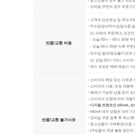
중고상품의 경우 출고 완료일
모바일 쿠폰의 경우 유효기간(
고객의 단순변심 및 착오구
직수입양서/직수입일서중 일
단, 아래의 주문/취소 조건인
오늘 00시 ~ 06시 30분 
반품/교환 비용
오늘 06시 30분 이후 주문
직수입 음반/영상물/기프트 
단, 당일 00시~13시 사이
박스 포장은 택배 배송이 가
소비자의 책임 있는 사유로 
소비자의 사용, 포장 개봉에 
복제가 가능한 상품 등의 포장을 
소비자의 요청에 따라 개별
디지털 컨텐츠인 eBook, 
eBook 대여 상품은 대여 기
모바일 쿠폰 등록 후 취소/환
반품/교환 불가사유
중고상품이 구매확정(자동 
LP상품의 재생 불량 원인이 기