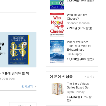
13,800
원
(36% 할인)
Who Moved My
Cheese?
Spencer Johnson
7,200
원
(45% 할인)
Inner Excellence:
Train Your Mind for
Extraordinary
Performance and the
Jim Murphy
Best Possible Life
19,000
원
(40% 할인)
ng - 여름에 읽어야 할 책
이 분야 신상품
더보기
년 09월 30일
The Stoic Virtues
펼쳐보기
Series Boxed Set
Ryan Holiday
103,360
원
(15% 할
인)