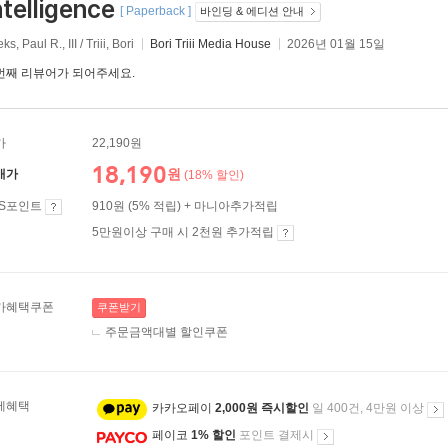
ntelligence
[ Paperback ]
바인딩 & 에디션 안내
ks, Paul R., III / Triii, Bori
Bori Triii Media House
2026년 01월 15일
번째 리뷰어가 되어주세요.
가
22,190원
18,190
원
매가
(18% 할인)
ES포인트
910원 (5% 적립) + 마니아추가적립
5만원이상 구매 시 2천원 추가적립
가혜택쿠폰
쿠폰받기
주문금액대별 할인쿠폰
제혜택
카카오페이
2,000원 즉시할인
일 400건, 4만원 이상
페이코
1% 할인
포인트 결제시