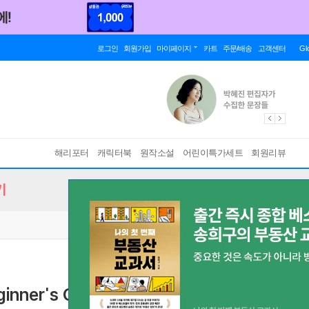
로그인
회원가입
마이페이지
카트
주문/배송
고객센터
Gl
해리포터
캐릭터북
원작소설
어린이특가세트
회원리뷰
기
inner's Guide to Artificial