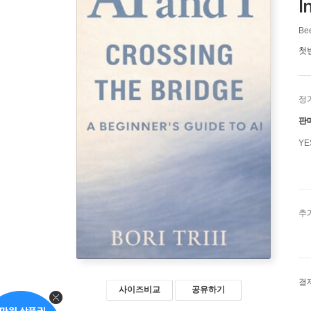
I
Bee
첫
정
판
Y
추
결
사이즈비교
공유하기