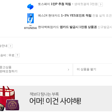
토스페이
1만P 추첨 적립
+ 생애첫결제 3천원
예스24 현대카드
1~3% YES포인트 적립
전월 실적 조건
현대백화점카드
앱카드 발급시 1만원 상품권
신규발급
송안내
송비 : 무료
중고상품
이 상품을 팔기
판매요청하기