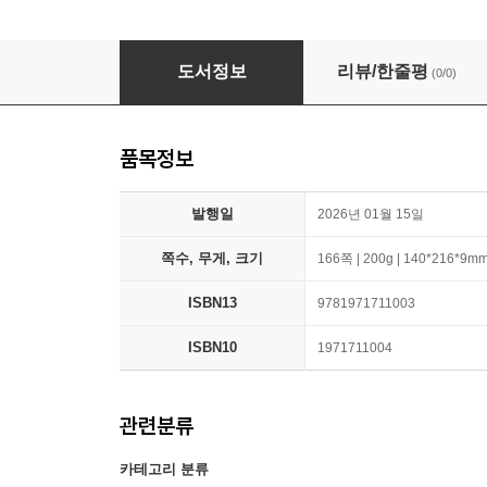
AI and I: Crossing the Bridge: A Beginner's Gu
도서정보
리뷰/한줄평
(0/0)
품목정보
발행일
2026년 01월 15일
쪽수, 무게, 크기
166쪽 | 200g | 140*216*9m
ISBN13
9781971711003
ISBN10
1971711004
관련분류
카테고리 분류