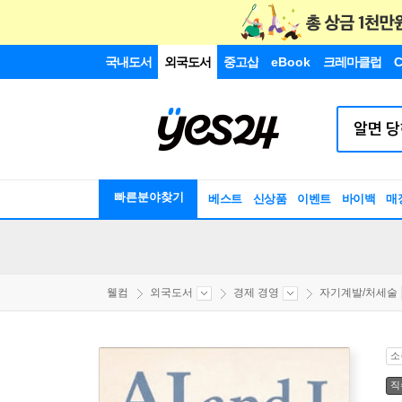
국내도서
외국도서
중고샵
eBook
크레마클럽
C
빠른분야찾기
베스트
신상품
이벤트
바이백
매
웰컴
외국도서
경제 경영
자기계발/처세술
소
직