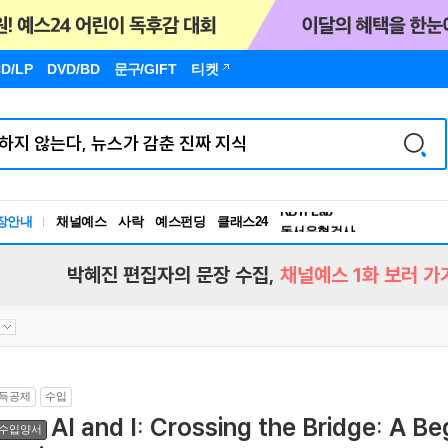
D/LP
DVD/BD
문구
/GIFT
티켓
독서유형검사
RBTI Lab
장안내
채널예스
사락
예스펀딩
클래스24
독서유형검사
박혜진 편집자의 문장 수집,
채널예스 1화 보러 가
득공제
수입
AI and I: Crossing the Bridge: A Beg
수입양서