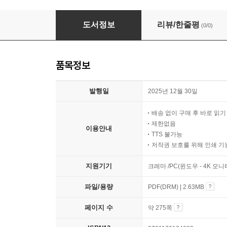
지금, 돌봄을 묻다
도서정보
리뷰/한줄평
(0/0)
품목정보
발행일
2025년 12월 30일
배송 없이 구매 후 바로 읽
제한없음
이용안내
TTS 불가능
저작권 보호를 위해 인쇄 기
지원기기
크레마 /PC(윈도우 - 4K 모
파일/용량
PDF(DRM) | 2.63MB
페이지 수
약 275쪽