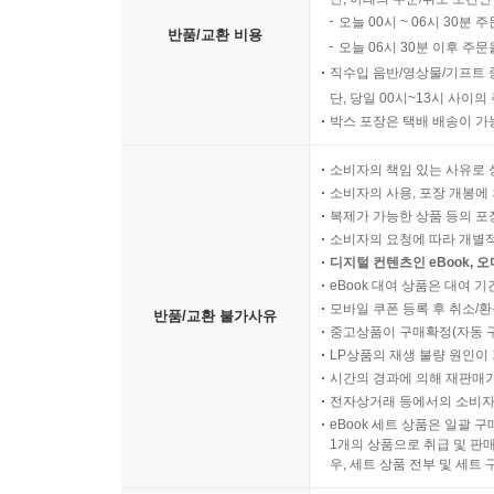
오늘 00시 ~ 06시 30분 
반품/교환 비용
오늘 06시 30분 이후 주문
직수입 음반/영상물/기프트 
단, 당일 00시~13시 사이
박스 포장은 택배 배송이 가
소비자의 책임 있는 사유로 
소비자의 사용, 포장 개봉에 
복제가 가능한 상품 등의 포장을 
소비자의 요청에 따라 개별
디지털 컨텐츠인 eBook, 
eBook 대여 상품은 대여 기
모바일 쿠폰 등록 후 취소/환
반품/교환 불가사유
중고상품이 구매확정(자동 
LP상품의 재생 불량 원인이 기
시간의 경과에 의해 재판매가
전자상거래 등에서의 소비자
eBook 세트 상품은 일괄 
1개의 상품으로 취급 및 판매
우, 세트 상품 전부 및 세트