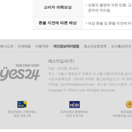
상품의 불량에 의한 반품, 교
소비자 피해보상
준하여 처리됨
환불 지연에 따른 배상
대금 환불 및 환불 지연에 
회사소개
인재채용
이용약관
개인정보처리방침
청소년보호정책
도서홍보안내
대표 : 김석환, 최세라
주소 : 서울시 영등포구 은행로 11, 5층~6층(여의도동,일신
사업자등록번호 : 229-81-37000 통신판매업신고 : 제 200
이메일 : yes24help@yes24.com 호스팅 서비스사업자 :
Copyright ⓒ YES24 Corp. All Rights Reserved.