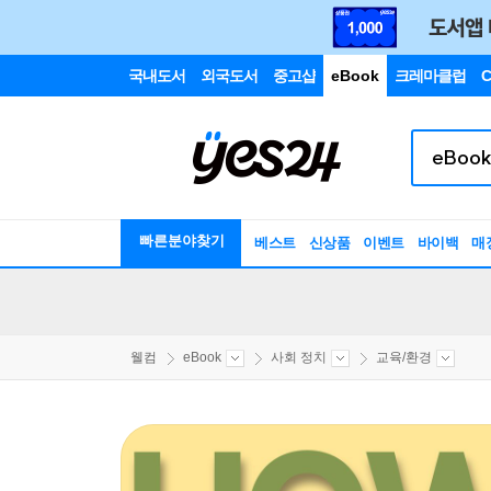
국내도서
외국도서
중고샵
eBook
크레마클럽
C
빠른분야찾기
베스트
신상품
이벤트
바이백
매
웰컴
eBook
사회 정치
교육/환경