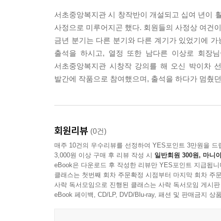
서초 초록시동인
서초중앙복지관 시 창작반이 개설되고 십여 년이 훨
바람은 산의 어깨를 어루만지며
사정으로 미루어지곤 했다. 회원들의 사정상 여건이 
잠든 빛마저 일으킨다
금년 분기는 다른 분기와 다른 계기가 있었기에 가능
흙이 그 빛을 받아
출석을 하시고, 열정 또한 남다른 이상로 회장님
새로운 숨을 길어 올릴 때
서초중앙복지관 시창작 강의를 해 오신 박이차 선
세상은 여전히 젖어있고
발간에 작품으로 참여했으며, 출석을 하다가 멈췄던
보이지 않는 손이
또 다른 생을 잉태하고 있다
--- 본문 중에서
회원리뷰
(0건)
매주 10건의 우수리뷰를 선정하여 YES포인트 3만원을 드
3,000원 이상 구매 후 리뷰 작성 시
일반회원 300원, 마니아
eBook은 다운로드 후 작성한 리뷰만 YES포인트 지급됩니
클래스는 첫번째 회차 주문확정 시점부터 마지막 회차 주문
사락 독서모임으로 진행된 클래스는 사락 독서모임 게시판
eBook 페이백, CD/LP, DVD/Blu-ray, 패션 및 판매금