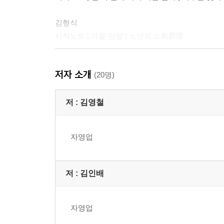
김형식
시작노트 | 가을 단상 | 노년의 소회所懷
류시유
저자 소개
시작노트 | 배꽃은 해마다 피고 지는데 | 울 어매의 
(20명)
박인식
저 :
김영철
시작노트 | 다뉴세문경多?細文鏡 | 그림자로 저무는
자영업
박창곡
시작노트 | 그루터기 | 아침 이슬
저 :
김인배
박철남
시작노트 | 무수리 연인戀人 | 기계와 대화對話
자영업
박행순