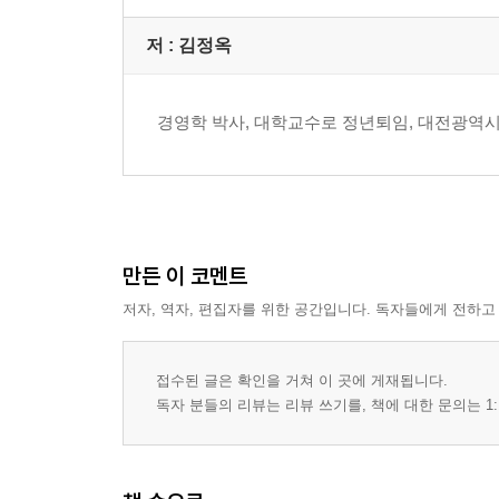
시작노트 | 미시즈 제라늄 | 신병교육대
저 :
김정옥
송순덕
시작노트 | 만리포 바닷가에서 | 봄비
경영학 박사, 대학교수로 정년퇴임, 대전광역
신성섭
시작노트 | 북한강 물결 흘러가는 곳 | 흰 목련화
신윤심
만든 이 코멘트
시작노트 | 밤송이처럼 | 가을
저자, 역자, 편집자를 위한 공간입니다. 독자들에게 전하고
신익수
시작노트 | 손아귀의 눈물 | 연리지
접수된 글은 확인을 거쳐 이 곳에 게재됩니다.
독자 분들의 리뷰는 리뷰 쓰기를, 책에 대한 문의는 1:
양경순
시작노트 | 새우젓 상념想念 | 봉숭아