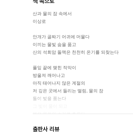
책 속으로
이난순
시작노트 | 아이들 키 크는 소리 | 숨겨진 씨앗
산과 물의 잠 속에서
이상로
이상로
시작노트 | 산과 물의 잠 속에서 | 허수아비의 꿈
안개가 골짜기 어귀에 머물다
이끼는 물빛 숨을 품고
이철규
산의 석회암 돌맥은 천천히 온기를 되찾는다
시작노트 | 아! 애달파라 | 하늘 유치원을 졸업하며
풀잎 끝에 맺힌 적막이
임문영
방울져 깨어나고
시작노트 | 이젠 엄마가 소나무야 | 장에 가면
아직 태어나지 않은 계절의
저 깊은 곳에서 들리는 떨림, 물의 잠
임일남
돌이 빛을 품는다
시작노트 | 된장찌개 | 시월처럼
그 빛이 물이 되고
물은 울음의 소리로 흐른다
조순희
계곡의 어둠이 흔들릴 때
시작노트 | 다른 어느 숲으로 | 한여름 밤의 꿈
출판사 리뷰
한 생의 풋풋한 이름이 미세하게 반짝인다