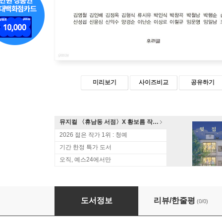
미리보기
사이즈비교
공유하기
뮤지컬 〈휴남동 서점〉X 황보름 작가 북토크
2026 젊은 작가 1위 : 청예
기간 한정 특가 도서
오직, 예스24에서만
그리움의 값으로
도서정보
리뷰/한줄평
(0/0)