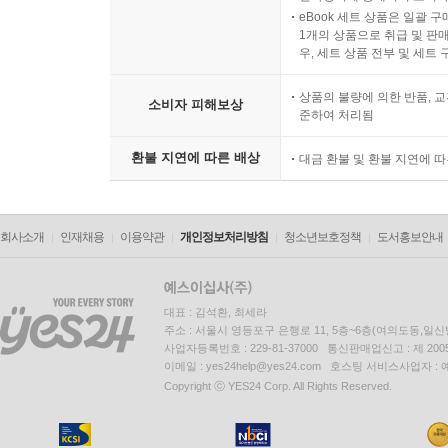
eBook 세트 상품은 일괄 
1개의 상품으로 취급 및 판매
우, 세트 상품 전부 및 세트
상품의 불량에 의한 반품, 교
소비자 피해보상
준하여 처리됨
환불 지연에 따른 배상
대금 환불 및 환불 지연에 
회사소개
인재채용
이용약관
개인정보처리방침
청소년보호정책
도서홍보안내
대표 : 김석환, 최세라
주소 : 서울시 영등포구 은행로 11, 5층~6층(여의도동,일신
사업자등록번호 : 229-81-37000 통신판매업신고 : 제 200
이메일 : yes24help@yes24.com 호스팅 서비스사업자 :
Copyright ⓒ YES24 Corp. All Rights Reserved.