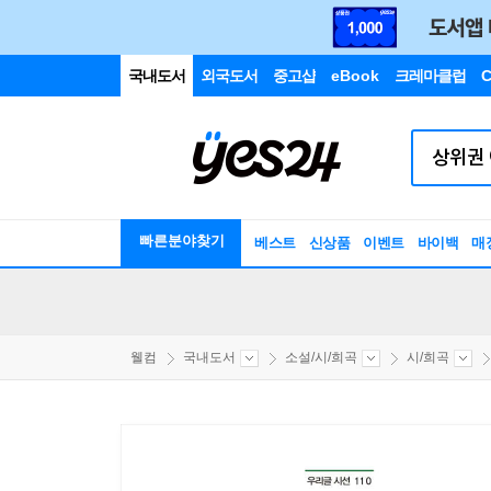
국내도서
외국도서
중고샵
eBook
크레마클럽
C
빠른분야찾기
베스트
신상품
이벤트
바이백
매
웰컴
국내도서
소설/시/희곡
시/희곡