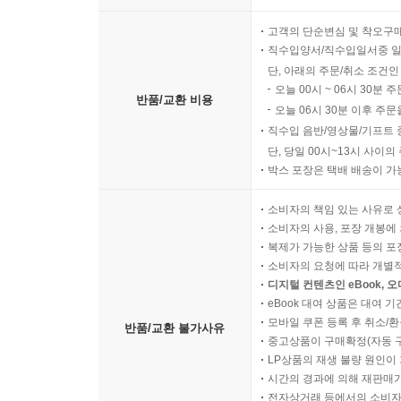
고객의 단순변심 및 착오구
직수입양서/직수입일서중 일
단, 아래의 주문/취소 조건인
오늘 00시 ~ 06시 30분 
반품/교환 비용
오늘 06시 30분 이후 주문
직수입 음반/영상물/기프트 
단, 당일 00시~13시 사이
박스 포장은 택배 배송이 가
소비자의 책임 있는 사유로 
소비자의 사용, 포장 개봉에 
복제가 가능한 상품 등의 포장을 
소비자의 요청에 따라 개별
디지털 컨텐츠인 eBook, 
eBook 대여 상품은 대여 기
모바일 쿠폰 등록 후 취소/환
반품/교환 불가사유
중고상품이 구매확정(자동 
LP상품의 재생 불량 원인이 기
시간의 경과에 의해 재판매가
전자상거래 등에서의 소비자