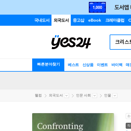
국내도서
외국도서
중고샵
eBook
크레마클럽
C
빠른분야찾기
베스트
신상품
이벤트
바이백
매
웰컴
외국도서
인문 사회
인물
소
직