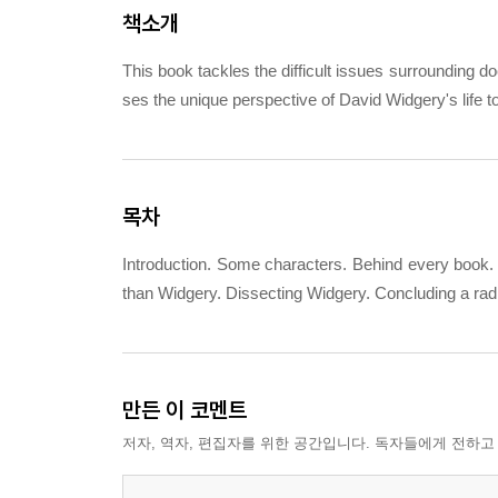
책소개
This book tackles the difficult issues surrounding do
ses the unique perspective of David Widgery's life 
목차
Introduction. Some characters. Behind every book. 
than Widgery. Dissecting Widgery. Concluding a radic
만든 이 코멘트
저자, 역자, 편집자를 위한 공간입니다. 독자들에게 전하고