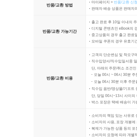
마이페이지 >
반품/교환 신청
반품/교환 방법
판매자 배송 상품은 판매자와
출고 완료 후 10일 이내의 
디지털 콘텐츠인 eBook의 
반품/교환 가능기간
중고상품의 경우 출고 완료일
모바일 쿠폰의 경우 유효기간(
고객의 단순변심 및 착오구
직수입양서/직수입일서중 일
단, 아래의 주문/취소 조건인
오늘 00시 ~ 06시 30분 
반품/교환 비용
오늘 06시 30분 이후 주문
직수입 음반/영상물/기프트 
단, 당일 00시~13시 사이
박스 포장은 택배 배송이 가
소비자의 책임 있는 사유로 
소비자의 사용, 포장 개봉에 
복제가 가능한 상품 등의 포장을 
소비자의 요청에 따라 개별