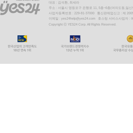
대표 : 김석환, 최세라
주소 : 서울시 영등포구 은행로 11, 5층~6층(여의도동,일신
사업자등록번호 : 229-81-37000 통신판매업신고 : 제 200
이메일 : yes24help@yes24.com 호스팅 서비스사업자 :
Copyright ⓒ YES24 Corp. All Rights Reserved.