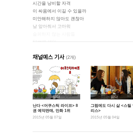
시간을 낭비할 자격
이 싸움에서 이길 수 있을까
미안해하지 않아도 괜찮아
날 알아줘서 고마워
슬퍼하지 않는 사람들
51번째 생일
각자 가진 고통의 그릇
채널예스 기사
그들의 삶은 계속되어야 한다
(2개)
나를 포기하지 말아줘
홀로 정지된 시간
오직 이 순간을 산다
아기 천사의 축복
아주 아주 느린 시계
읽다
읽다
하버드의 마지막 졸업식
난다 <어쿠스틱 라이프> 8
그럼에도 다시 삶 <스틸
권 예약판매, 만화 1위
리스>
내가 너무 그리워
2015년 05월 07일
2015년 05월 04일
아무도 약속하지 않는다
에필로그