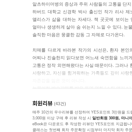
알츠하이머병의 증상과 주위 사람들의 고통을 단지 
“내가 제대로 느낀 거야?”
하버드 대학교 신경학 박사 출신인 작가 리사 제
앨리스가 물었다.
앨리스가 삶을 대하는 자세다. 책 곳곳에 보이는
“네, 엄마. 아주 정확하게 느낀 거예요.”
얼마나 생생하게 살아 숨 쉬는지 느낄 수 있다. 
솔직한 마음은 뭉클한 감동 그 자체로 다가온다.
--- 「에필로그」중에서
치매를 다르게 바라본 작가의 시선은, 환자 본인
어찌나 진솔한지 읽다보면 어느새 숙연함을 느끼게 
고통은 정작 외면해왔다는 사실 때문이다. 그러나 
사랑하고, 자신을 힘겨워하는 가족들도 깊이 사랑한
자존감을 잃은 것이 아니다.
눈물어린 박수갈채를 받은 동명 영화 [스틸 앨리스]
회원리뷰
2015년 아카데미 여우주연상은 모든 사람의 예상대
(43건)
에서 앨리스 역할을 훌륭하게 연기해내며 ‘생애 최
매주 10건의 우수리뷰를 선정하여 YES포인트 3만원을 드
3,000원 이상 구매 후 리뷰 작성 시
일반회원 300원, 마니아
환자들이 세상 밖으로 조명 받기를 바란다는 진심 어
eBook은 다운로드 후 작성한 리뷰만 YES포인트 지급됩니
주는 한 줄기 빛 같은 영화’라는 호평을 받았다.
클래스는 첫번째 회차 주문확정 시점부터 마지막 회차 주문