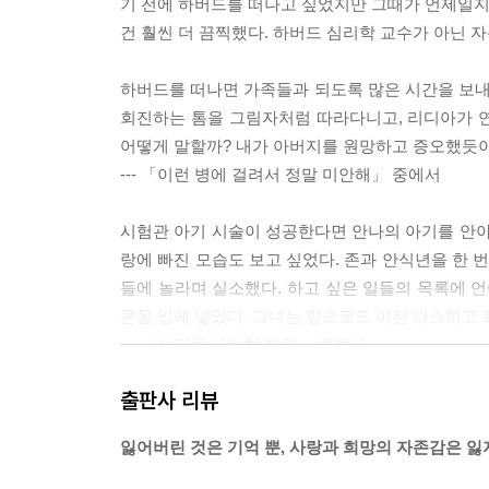
기 전에 하버드를 떠나고 싶었지만 그때가 언제일지
건 훨씬 더 끔찍했다. 하버드 심리학 교수가 아닌 
하버드를 떠나면 가족들과 되도록 많은 시간을 보내려
회진하는 톰을 그림자처럼 따라다니고, 리디아가 연
어떻게 말할까? 내가 아버지를 원망하고 증오했듯
--- 「이런 병에 걸려서 정말 미안해」 중에서
시험관 아기 시술이 성공한다면 안나의 아기를 안아
랑에 빠진 모습도 보고 싶었다. 존과 안식년을 한 번
들에 놀라며 실소했다. 하고 싶은 일들의 목록에 언
콘을 입에 넣었다. 그녀는 앞으로도 이런 따스하고
--- 「시간을 낭비할 자격」 중에서
출판사 리뷰
여배우가 독백을 멈추고 본래의 자신으로 돌아왔다.
“좋아요, 뭘 느꼈어요?”
잃어버린 것은 기억 뿐, 사랑과 희망의 자존감은 잃
“사랑을 느꼈어. 그건 사랑에 관한 얘기야.”
여배우가 환호성을 올리며 앨리스에게 달려와 그녀의