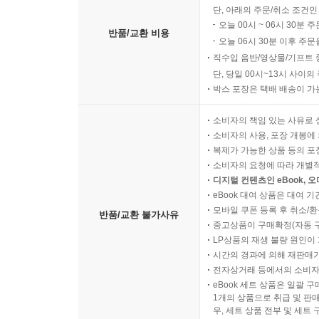
단, 아래의 주문/취소 조건인
오늘 00시 ~ 06시 30분 
반품/교환 비용
오늘 06시 30분 이후 주문
직수입 음반/영상물/기프트 
단, 당일 00시~13시 사이
박스 포장은 택배 배송이 가
소비자의 책임 있는 사유로 
소비자의 사용, 포장 개봉에 
복제가 가능한 상품 등의 포장을 
소비자의 요청에 따라 개별
디지털 컨텐츠인 eBook, 
eBook 대여 상품은 대여 기
모바일 쿠폰 등록 후 취소/환
반품/교환 불가사유
중고상품이 구매확정(자동 
LP상품의 재생 불량 원인이 기
시간의 경과에 의해 재판매가
전자상거래 등에서의 소비자
eBook 세트 상품은 일괄 
1개의 상품으로 취급 및 판매
우, 세트 상품 전부 및 세트