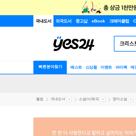
국내도서
외국도서
중고샵
eBook
크레마클럽
C
빠른분야찾기
베스트
신상품
이벤트
바이백
매
웰컴
국내도서
소설/시/희곡
영미소설