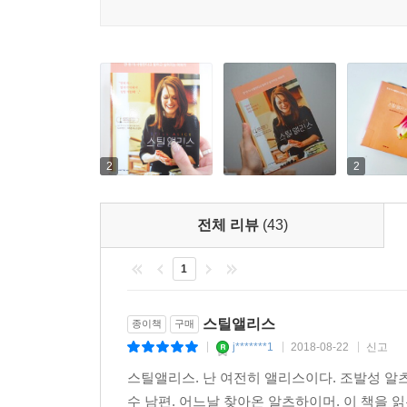
2
2
전체 리뷰
(43)
1
스틸앨리스
종이책
구매
j*******1
2018-08-22
신고
|
|
|
스틸앨리스. 난 여전히 앨리스이다. 조발성 알츠
수 남편. 어느날 찾아온 알츠하이머. 이 책을 