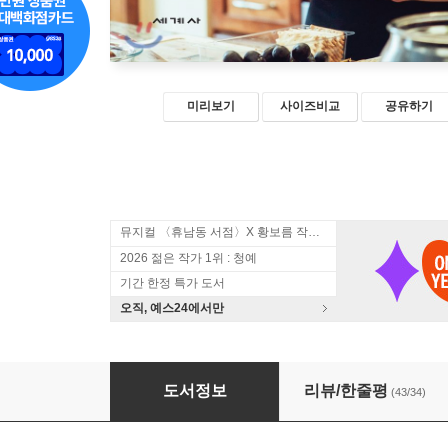
미리보기
사이즈비교
공유하기
뮤지컬 〈휴남동 서점〉X 황보름 작가 북토크
2026 젊은 작가 1위 : 청예
기간 한정 특가 도서
오직, 예스24에서만
스틸 앨리스
도서정보
리뷰/한줄평
(43/34)