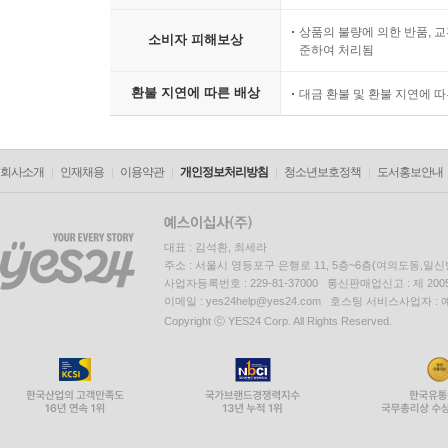
상품의 불량에 의한 반품, 교
소비자 피해보상
준하여 처리됨
환불 지연에 따른 배상
대금 환불 및 환불 지연에 
회사소개
인재채용
이용약관
개인정보처리방침
청소년보호정책
도서홍보안내
대표 : 김석환, 최세라
주소 : 서울시 영등포구 은행로 11, 5층~6층(여의도동,일신
사업자등록번호 : 229-81-37000 통신판매업신고 : 제 200
이메일 : yes24help@yes24.com 호스팅 서비스사업자 :
Copyright ⓒ YES24 Corp. All Rights Reserved.