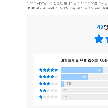
가수 윤종신은 [스틸 앨리스]를 테마로 한 앨범을 
사락 독서모임으로 진행된 클래스는 사락 독서모임 게시판
“점점 나를 잃어가면서도 여전히 나일 수 있는, 앨리
eBook 페이백, CD/LP, DVD/Blu-ray, 패션 및 판매금
소설 『스틸 앨리스』에서 우리는 앨리스가 특별하게 
사랑한다고 말할 용기도 함께 가질 수 있다.
42
명
별점별로 리뷰를 확인해 보세
58%
37%
5%
0%
0%