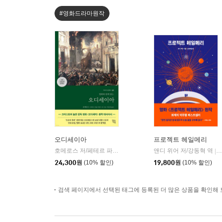
#영화드라마원작
오디세이아
프로젝트 헤일메리
호메로스 저/페테르 파울 루벤스 그림/박문재 역
앤디 위어 저/강동혁 역
현대지성
|
|
24,300
원
(10% 할인)
19,800
원
(10% 할인)
검색 페이지에서 선택된 태그에 등록된 더 많은 상품을 확인해 