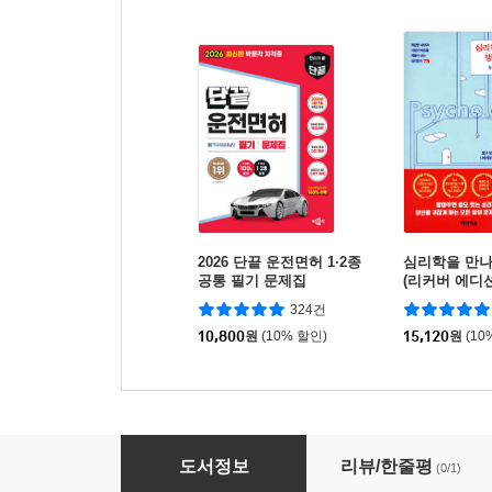
2026 단끝 운전면허 1·2종
심리학을 만
공통 필기 문제집
(리커버 에디션
324건
10,800
원
(10% 할인)
15,120
원
(10
2026 컬러리스트 기사 · 산업기사 필기 세트
도서정보
리뷰/한줄평
(0/1)