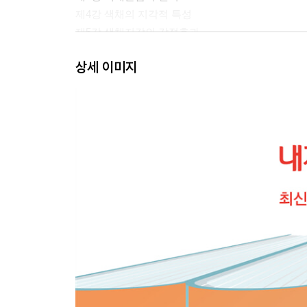
제4강 색채의 지각적 특성
제5강 색채지각의 감정효과
상세 이미지
제1과목 색채디자인 계획 연습문제
2과목 색채디자인 전략
제1장 계획과 기획
제1강 계획과 기획
제2강 아이디어 발상법
제2장 색채디자인 전략
제1강 색채계획
제3장 색채마케팅
제1강 색채마케팅의 개념
제2강 자료분석