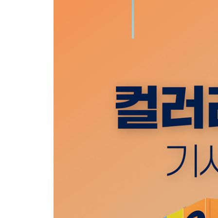
제4장 색채심리
제1강 색채의 정서적 반응
제2강 색채의 연상, 상징
제3강 색채와 문화
제4강 색채의 기능
제2과목 색채디자인 전략 연습문제
3과목 조색 및 색채관리
제1장 색채체계
제1강 색채체계의 원리
제2강 CIE(국제조명위원회) 시스템
제3강 먼셀 색채계
제4강 NCS(Natural Color System) 표색계
제5강 기타 색체계
제6강 색명체계
제7강 색채조화와 배색