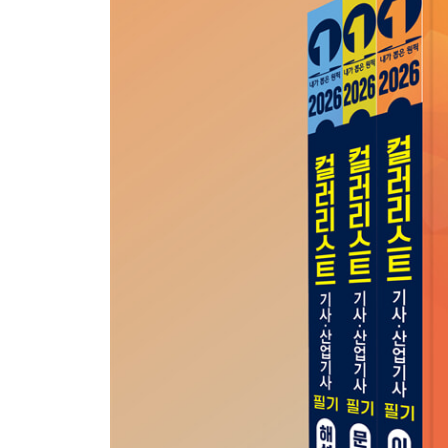
제8강 배색효과
제2장 색채관리
제1강 색채의 원료
제2강 소재
제3강 색채측정기
제4강 광원의 이해
제5강 육안검색
제6강 조색 기초
제7강 조색 방법
제3과목 조색 및 색채관리 연습문제
4과목 색채디자인 제작
제1장 색채디자인
제1강 디자인 영역별 색채계획