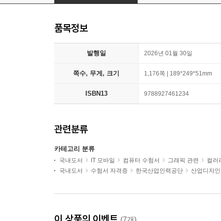
품목정보
발행일
2026년 01월 30일
쪽수, 무게, 크기
1,176쪽 | 189*249*51mm
ISBN13
9788927461234
관련분류
카테고리 분류
국내도서
IT 모바일
컴퓨터 수험서
그래픽 관련
컬러
국내도서
수험서 자격증
한국산업인력공단
산업디자인
이 상품의 이벤트
(7개)