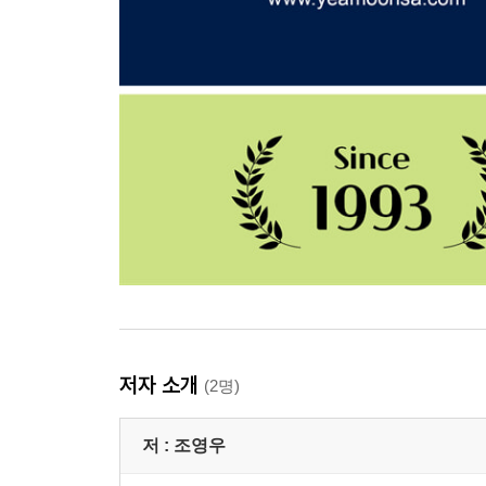
저자 소개
(2명)
저 :
조영우