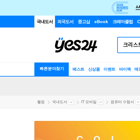
국내도서
외국도서
중고샵
eBook
크레마클럽
C
빠른분야찾기
베스트
신상품
이벤트
바이백
매
웰컴
국내도서
IT 모바일
컴퓨터 수험서