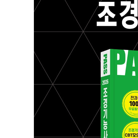
· 예상문제
5. 각종 조경계획 및 설계
· 예상문제
CHAPTER 03 조경재료
1. 조경수목
· 예상문제
2. 수목의 구비조건 및 식재양식
· 예상문제
3. 기능식재와 유형별식재
· 예상문제
4. 지피식물
· 예상문제
5. 화훼류
· 예상문제
6. 목 재
· 예상문제
7. 석 재