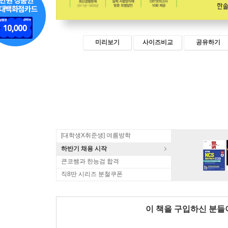
미리보기
사이즈비교
공유하기
[대학생X취준생] 여름방학
하반기 채용 시작
큰코쌤과 한능검 합격
직8딴 시리즈 분철쿠폰
이 책을 구입하신 분