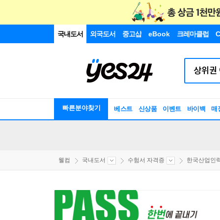
국내도서
외국도서
중고샵
eBook
크레마클럽
C
빠른분야찾기
베스트
신상품
이벤트
바이백
매
웰컴
국내도서
수험서 자격증
한국산업인력공