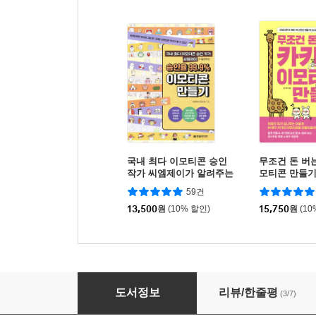
국내 최다 이모티콘 승인
무조건 돈 버
작가 씨엠제이가 알려주는
모티콘 만들
승인율 99.9% 이모티콘 만
59건
들기
13,500
원
(10% 할인)
15,750
원
(10
2026 조경기능사 필기
도서정보
리뷰/한줄평
(3/7)