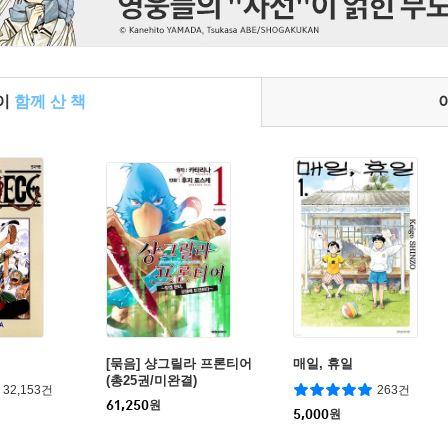
들이
함께 산 책
[묶음] 샹그릴라 프론티어
매일, 휴일
(총25권/미완결)
32,153건
263건
61,250
원
5,000
원