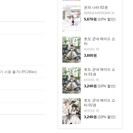
은의 나라 02권
WAKA HAYASHI 저
5,670
원
(10% 할인)
토도 군네 메이드 쇼
타
비미타 저
3,600
원
토도 군네 메이드 쇼
사용 불가) /PC(Mac)
타 01권
비미타 저
3,240
원
(10% 할인)
토도 군네 메이드 쇼
타 02권
비미타 저
3,240
원
(10% 할인)