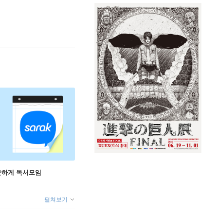
꾸준하게 독서모임
펼쳐보기