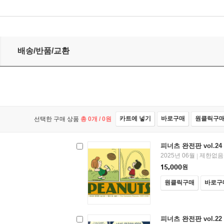
배송/반품/교환
카트에 넣기
바로구매
원클릭구
선택한 구매 상품
총
0
개 /
0
원
피너츠 완전판 vol.24
2025년 06월
제한없음
|
15,000
원
원클릭구매
바로구
피너츠 완전판 vol.22