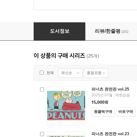
피너츠 완전판 vol.10
도서정보
리뷰/한줄평
(2/1)
이 상품의 구매 시리즈
(25개)
최신순
품절포함
전체
피너츠 완전판 vol.25
2025년 07월
제한없음
|
15,000
원
원클릭구매
바로구매
피너츠 완전판 vol.23