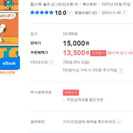
찰스 M. 슐츠
글그림/
신소희
역
북스토리
2025년 05월 01일
10.0
회원리뷰(
3
건)
판매지수 48
정가
15,000원
15,000
원
판매가
13,500
원
쿠폰혜택가
(종이책 정가 대비
쿠폰받기
YES포인트
750원 (5% 적립)
5만원이상 구매 시 2천원 추가적립
추가혜택쿠폰
쿠폰받기
주문금액대별 할인쿠폰
결제혜택
카드/간편결제 혜택을 확인하세요