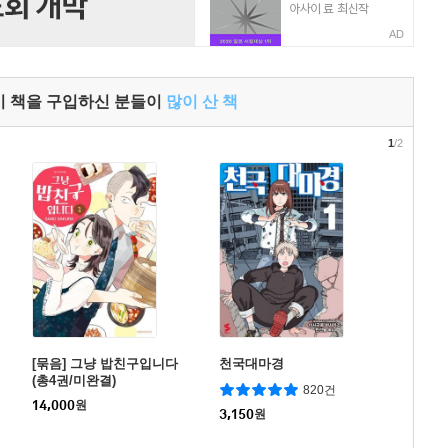
AD
이 책을 구입하신 분들이
많이 산 책
1
/2
[묶음] 그냥 밥친구입니다
천국대마경
(총4권/미완결)
820건
14,000
원
3,150
원