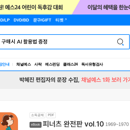
D/LP
DVD/BD
문구
/GIFT
티켓
장안내
채널예스
사락
예스펀딩
클래스24
독서유형검사
RBTI Lab
독서유형검사
박혜진 편집자의 문장 수집,
채널예스 1화 보러 가
소득공제
PDF
피너츠 완전판 vol.10
1969~1970
eBook