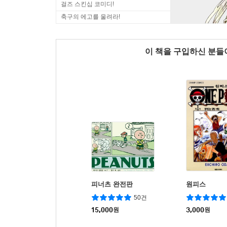
걸즈 스킨십 코미디!
축구의 에고를 울려라!
이 책을 구입하신 분
피너츠 완전판
원피스
50건
15,000
원
3,000
원