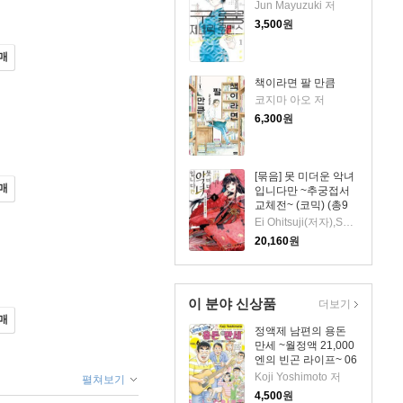
Jun Mayuzuki 저
3,500
원
매
책이라면 팔 만큼
코지마 아오 저
6,300
원
[묶음] 못 미더운 악녀
매
입니다만 ~추궁접서
교체전~ (코믹) (총9
권/미완결)
Ei Ohitsuji(저자),Satsuki Nakamura(원작),Kana Yuki(캐릭터 원안) 저
20,160
원
이 분야 신상품
더보기
매
정액제 남편의 용돈
만세 ~월정액 21,000
엔의 빈곤 라이프~ 06
권
Koji Yoshimoto 저
펼쳐보기
4,500
원