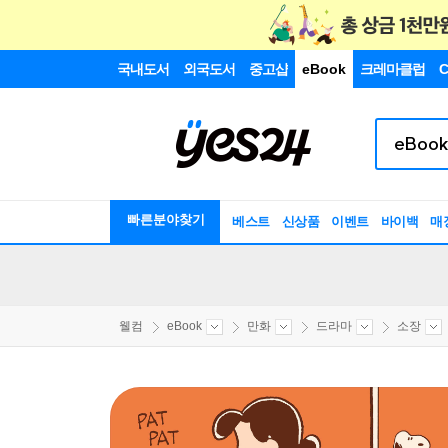
국내도서
외국도서
중고샵
eBook
크레마클럽
C
빠른분야찾기
베스트
신상품
이벤트
바이백
매
웰컴
eBook
만화
드라마
소장