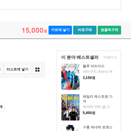
15,000
카트에 넣기
바로구매
원클릭구매
원
이 분야 베스트셀러
더보기
블루 피리어드
매
리스트에 넣기
야마구치 츠바사 저
3,150
원
패밀리 레스토랑 가
자.
와야마 야마 글,그림/현승희 역
매
5,400
원
구룡 제네릭 로맨스