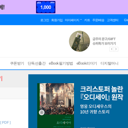
로그인
회원가입
마이페이지
카트
주문/배송
고객센터
Gl
쿠폰받기
단독선출간
eBook필기방법
eBook리더기
디지털머니
기
[ PDF ]