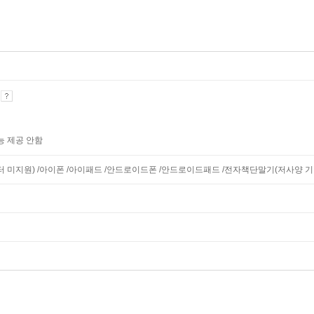
기
능 제공 안함
니터 미지원) /아이폰 /아이패드 /안드로이드폰 /안드로이드패드 /전자책단말기(저사양 기기 