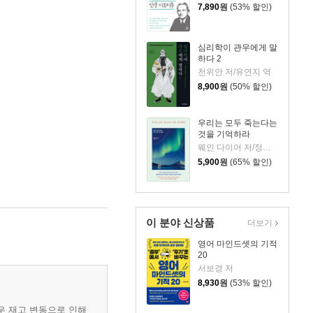
7,890
원
(53% 할인)
심리학이 관우에게 말
하다 2
천위안 저/유연지 역
8,900
원
(50% 할인)
우리는 모두 죽는다는
것을 기억하라
웨인 다이어 저/정지현 역
5,900
원
(65% 할인)
이 분야 신상품
더보기
영어 마인드셋의 기적
20
서보경 저
8,930
원
(53% 할인)
우 재고 변동으로 인해