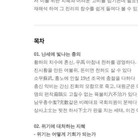
서 이를 위한 지혜와 어려운 고비를 넘기는데 필요한
재해석 하여 그 진리의 참수를 쉽게 들여다 볼 수 
목차
01. 난세에 빛나는 충의
황하의 치수에 혼신, 우禹 마침내 천하를 경영하다.
진시황을 만든 여불위, 돈이면 천하도 살 수 있다
소무蘇武, 흉노에 인질 19년 조국에 충절을 다하다
충신 악비는 간신 진회의 모함으로 죽고, 대원군은 
명의 편작扁鵲도 고칠수 없는 육불치六不治가 있다
남우충수濫?充數같은 비례대표 국회의원이 문제다
상사上士는 뒷전 하사下士가 판을 치는 세태, 이건
02. 위기에 대처하는 지혜
- 위기는 어떻게 기회가 되는가