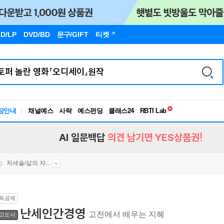
D/LP
DVD/BD
문구
/GIFT
티켓
독서유형검사
RBTI Lab
장안내
채널예스
사락
예스펀딩
클래스24
독서유형검사
AI 일문백답
의견 남기면 YES상품권!
처세술/삶의 자...
득공제
난세인간경영
고전에서 배우는 지혜
고도서