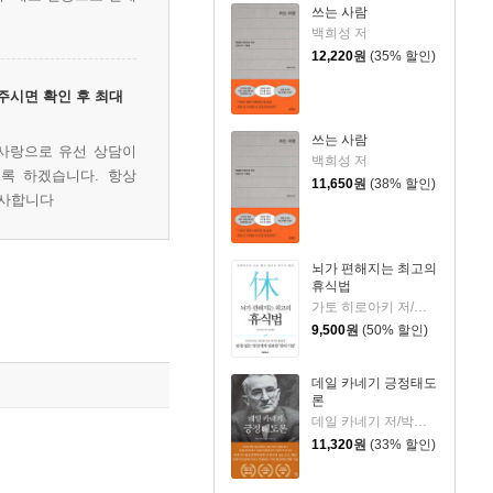
쓰는 사람
백희성 저
12,220
원
(35% 할인)
주시면 확인 후 최대
쓰는 사람
사랑으로 유선 상담이
백희성 저
록 하겠습니다. 항상
11,650
원
(38% 할인)
감사합니다
뇌가 편해지는 최고의
휴식법
가토 히로아키 저/김소영 역
9,500
원
(50% 할인)
데일 카네기 긍정태도
론
데일 카네기 저/박선령 역
11,320
원
(33% 할인)