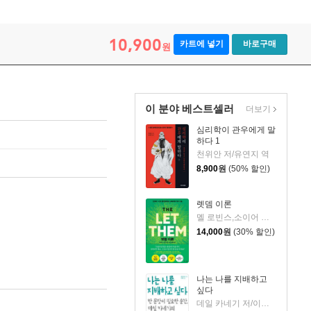
10,900
카트에 넣기
바로구매
원
이 분야 베스트셀러
더보기
심리학이 관우에게 말
하다 1
천위안 저/유연지 역
8,900
원
(50% 할인)
렛뎀 이론
멜 로빈스,소이어 로빈스 저/윤효원 역
14,000
원
(30% 할인)
나는 나를 지배하고
싶다
데일 카네기 저/이정란 역