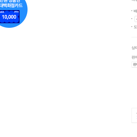
배
도
상
판
판