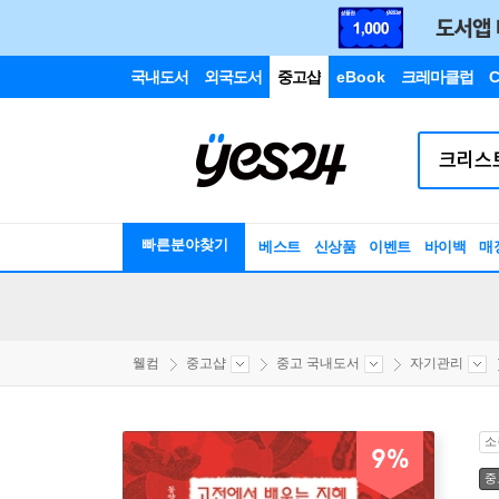
국내도서
외국도서
중고샵
eBook
크레마클럽
C
빠른분야찾기
베스트
신상품
이벤트
바이백
매
웰컴
중고샵
중고 국내도서
자기관리
소
9%
중