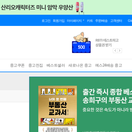
로그인
회원가입
마이페이지
카트
주문/배송
고객센터
Gl
중고쿠폰
중고전집
베스트셀러
새로나온 중고
예스24배송 중고