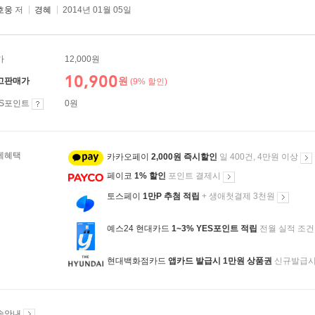
호웅
저
경혜
2014년 01월 05일
가
12,000원
10,900
원
고판매가
(9% 할인)
ES포인트
0원
제혜택
카카오페이
2,000원 즉시할인
일 400건, 4만원 이상
페이코
1% 할인
포인트 결제시
토스페이
1만P 추첨 적립
+ 생애첫결제 3천원
예스24 현대카드
1~3% YES포인트 적립
전월 실적 조건
현대백화점카드
앱카드 발급시 1만원 상품권
신규발급
송안내