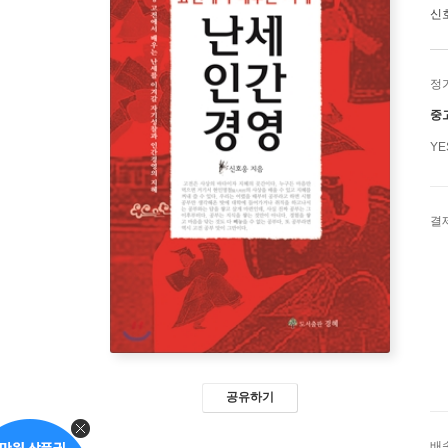
신
정
중
Y
결
공유하기
배