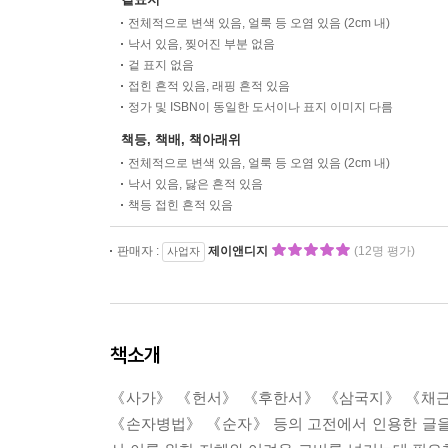
전체적으로 변색 있음, 얼룩 등 오염 있음 (2cm 내)
낙서 있음, 찢어진 부분 없음
겉 표지 없음
접힌 흔적 있음, 래핑 흔적 있음
정가 및 ISBN이 동일한 도서이나 표지 이미지 다름
책등, 책배, 책아래위
전체적으로 변색 있음, 얼룩 등 오염 있음 (2cm 내)
낙서 있음, 닳은 흔적 있음
책등 접힌 흔적 있음
판매자 :
제이앤디지
(12명 평가)
사업자
책소개
《사가》 《헌서》 《후한서》 《삼국지》 《채
《손자병법》 《순자》 등의 고전에서 인용한 글을