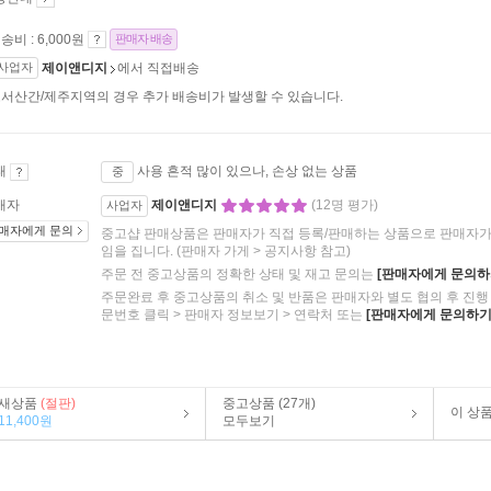
송비 : 6,000원
판매자 배송
사업자
제이앤디지
에서 직접배송
서산간/제주지역의 경우 추가 배송비가 발생할 수 있습니다.
태
사용 흔적 많이 있으나, 손상 없는 상품
중
매자
제이앤디지
(12명 평가)
사업자
매자에게 문의
중고샵 판매상품은 판매자가 직접 등록/판매하는 상품으로 판매자가 
임을 집니다.
(판매자 가게 > 공지사항 참고)
주문 전 중고상품의 정확한 상태 및 재고 문의는
[판매자에게 문의하
주문완료 후 중고상품의 취소 및 반품은 판매자와 별도 협의 후 진행 
문번호 클릭 > 판매자 정보보기 > 연락처 또는
[판매자에게 문의하기
새상품
(절판)
중고상품 (27개)
이 상
11,400원
모두보기