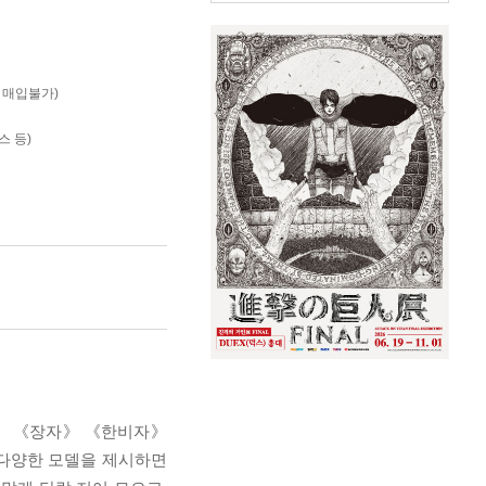
는 매입불가)
스 등)
》 《장자》 《한비자》
 다양한 모델을 제시하면