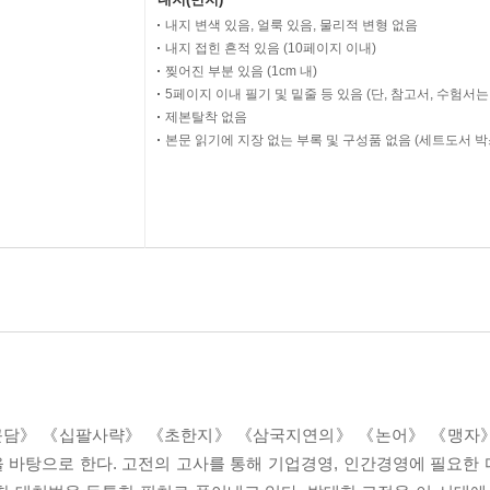
내지 변색 있음, 얼룩 있음, 물리적 변형 없음
내지 접힌 흔적 있음 (10페이지 이내)
찢어진 부분 있음 (1cm 내)
5페이지 이내 필기 및 밑줄 등 있음 (단, 참고서, 수험서
제본탈착 없음
본문 읽기에 지장 없는 부록 및 구성품 없음 (세트도서 박
근담》 《십팔사략》 《초한지》 《삼국지연의》 《논어》 《맹자
 바탕으로 한다. 고전의 고사를 통해 기업경영, 인간경영에 필요한