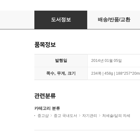
난세인간경영
도서정보
배송/반품/교환
품목정보
발행일
2014년 01월 05일
쪽수, 무게, 크기
234쪽 | 458g | 188*257*20
관련분류
카테고리 분류
중고샵
중고 국내도서
자기관리
처세술/삶의 자세