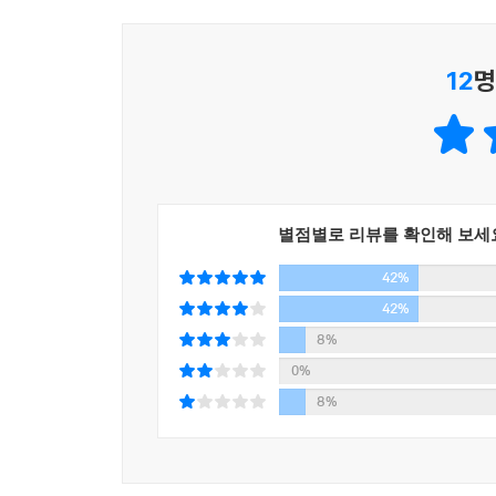
김동조는 시장이 강요하는 선택에서 벗어나서 자기만
12
명
선택을 강요당한 끝에 얻은 삶의 지혜다. 김동조
시장에 지배당하는 인간과 시장을 지배하는 인간
뚜벅뚜벅 걸어 들어가는 것뿐이라고 단언한다. 그리
추천사 중에서
그들도 두렵지 않은 것은 아니었다
별점별로 리뷰를 확인해 보세
단지 담대함의 가면을 쓰고 두려움을 감출 뿐
42%
지고지순한 사랑이라는 환상 너머에는 사랑의 헤게
42%
것은 피할 수 없는 세태다. 천재의 성취 뒤에 가려
8%
간의 불평등보다 더 심각한 문제는 계급 간의 불평
0%
이런 약육강식의 사회를 돌파해야 하는 것도, 자신의
8%
아무것도 바뀌지 않는다. 다소 암울하기까지 한 
목소리는 건조하지만 울림이 깊다.