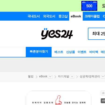
국내도서
외국도서
중고샵
eBook
크레마클럽
C
빠른분야찾기
베스트
신상품
이벤트
바이백
매
웰컴
eBook
자기계발
성공학/경력관리
소
eB