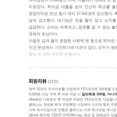
경제를 공부하는 사람들의 궁극적인 목표는 미래를
치솟았다. 학자금 대출을 받아 간신히 학교를 졸업
을 하는 행위 역시 미래를 예측하는 일 없이는 잘하
영업이익은 전년 동기 대비 17.9퍼센트 감소했다.
필요한 모든 지표들은 미래를 예측하기 위한 기본
넘게 감소했다. 대기업은 돈을 풀지 않고 눈치를
데 맞출 수 있을 것이다. 미래의 경제가 어떻게 될
급급하다. 소비는 위축되고, 정체를 알 수 없는 불
면 불필요한 정보와 꼭 필요한 정보를 나누는 것에서 
경제의 초상이다.
이렇듯 갑과 을이 분명한 사회에 맨 몸으로 뛰어든
내가 아는 김동조는 재기가 넘친다. 관심 분야가 
인간 본성에서 기인하기에 이견이 없다. 모두가 평
이나 뛰어난 정치적 감각도 감추기 어려운 사람이다
찾는 것 또한 우리의 운명이다.
한 교훈과 흥미로운 시사점들을 만들어내고 있다.
있다. 보조를 맞추기 어려울 정도로 급속히 변해가
《나는 나를 어떻게 할 것인가》의 저자 김동조는
다. -임춘수(한국투자증권 부사장)
없앤다. 이념, 인종, 성별, 출신지역을 이유로 
회원리뷰
공정한 것은 아니다. 차별 없는 세상은 경쟁에 무력
(12건)
--- 본문 중에서
한다. “그렇지 않으면 차별 없는 세상은 ‘무간지옥
매주 10건의 우수리뷰를 선정하여 YES포인트 3만원을 드
3,000원 이상 구매 후 리뷰 작성 시
일반회원 300원, 마니아
된다. 이것은 시장의 실패이고, 시장의 실패는 사회
eBook은 다운로드 후 작성한 리뷰만 YES포인트 지급됩니
이 책은 이런 차별이 무의미해지는, 시장이 지배하
클래스는 첫번째 회차 주문확정 시점부터 마지막 회차 주문
다소 논쟁적으로 이야기한다. 어차피 우리가 사는 곳
사락 독서모임으로 진행된 클래스는 사락 독서모임 게시판
곳을 향해 가야 할 것인가.
eBook 페이백, CD/LP, DVD/Blu-ray, 패션 및 판매금