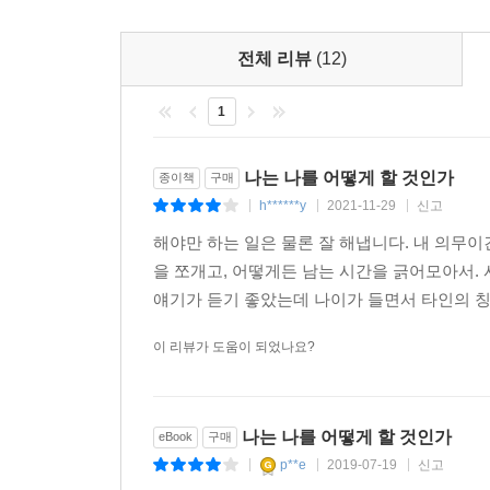
동거하는 두 사람은 서로를 사랑하지만 둘 중 누군가
상처가 될 수 있다. 하지만 우리는 그들을 비난할 
전체 리뷰
(12)
결혼할 수 있는 사람과 동거할 수 있는 사람은 다르
나의 차선의 배우자에 지나지 않기 때문이다. -76쪽
1
예술가의 삶에는 모순과 아이러니가 존재하고 그 
나는 나를 어떻게 할 것인가
종이책
구매
탐구로 이어졌고 마침내 위대한 미학적 성취로 수
h******y
2021-11-29
신고
|
|
|
비극적인 거래를 받아드렸다. 사람들은 로스코의 그림
해야만 하는 일은 물론 잘 해냅니다. 내 의무이
‘힐링’이라는 이름으로 대안 없는 긍정이나 위로가 
을 쪼개고, 어떻게든 남는 시간을 긁어모아서.
《나는 나를 어떻게 할 것인가》는 전문가의 눈으
얘기가 듣기 좋았는데 나이가 들면서 타인의 칭찬
싶은 아픈 구석까지 기어이 끄집어내어 바라보게 한
이 리뷰가 도움이 되었나요?
처방을 내린다.
생각의 힘은 유약한 인간을 어떻게 변화시킬 수 
자신이 진짜 원하는 것이 무엇인지 고민해야 한다는 
나는 나를 어떻게 할 것인가
eBook
구매
성적 차별의 문제, 개성공단을 모델로 한 통일은 우
p**e
2019-07-19
신고
|
|
|
사회적 현안들을 짚으며 공동체의 문제까지 진단한