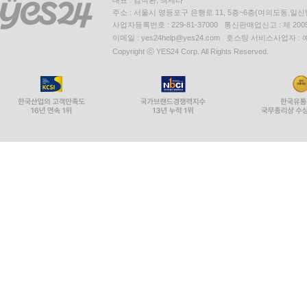
대표 : 김석환, 최세라
주소 : 서울시 영등포구 은행로 11, 5층~6층(여의도동,일신
사업자등록번호 : 229-81-37000 통신판매업신고 : 제 200
이메일 : yes24help@yes24.com 호스팅 서비스사업자 :
Copyright ⓒ YES24 Corp. All Rights Reserved.