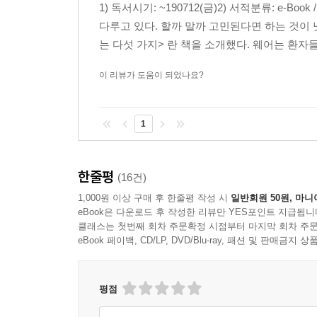
1) 독서시기: ~190712(금)2) 서적분류: e-B
내가 어떤 인간인지 깨닫기 위해서는 이렇게 줄을 잘
다루고 있다. 할까 말까 고민된다면 하는 것이 낫
아닐 수도 있다. 혹은 의외로 아주 근사한 사람일 
는 다섯 가지> 란 책을 소개했다. 웨어는 환자들
중요한 것은 내 믿음을 실행해보지 않으면 그 믿음이 
이 리뷰가 도움이 되었나요?
한국의 보수는 시장의 힘 대신 법의 권능을 믿는다
법률가가 정의와 도덕 심지어 효율성의 기준을 정한
1
없이 창조성의 고양이 가능하다고 강변하고 시장보
보수라고, 시장의 힘을 믿으며 시장경제를 사수한다고
한줄평
(16건)
인생을 관통하는 결정의 순간
1,000원 이상 구매 후 한줄평 작성 시
일반회원 50원, 마니
우리는 어떤 선택을 할 것인가
eBook은 다운로드 후 작성한 리뷰만 YES포인트 지급됩니
클래스는 첫번째 회차 주문확정 시점부터 마지막 회차 주문
eBook 페이백, CD/LP, DVD/Blu-ray, 패션 및 판매금
이 책은 미술, 영화부터 경제, 정치 흐름까지 많은 
하지만 이 많은 이야기들은 “실은 인간의 ‘선택’이라
어떤 결정을 해야 하고 이 결정은 얼마나 이성적
평점
아우르는 깊고 넓은 통찰과 안목으로 무엇이 옳은 