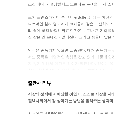
조건’이다. 거절당할지도 모른다는 두려움 역시 또 다
로저 로웬스타인이 쓴 《버핏Buffett》에는 이런
파트너인 찰리 멍거에게 코카콜라 같은 프랜차이즈가 
리 쉽게 찾길 바랍니까?” 인간은 누구나 큰 기회를
신 같은 건 온데간데없어진다. 그리고 승률이 낮은 작
인간은 중독되지 않으면 싫증낸다. 대개 중독되는 
서도 중독은 파멸적인 속성을 갖고 있기 때문에 인
지 않기 위해서 인간은 깊이가 필요하다. 깊이는 몰
찰한 남자의 삶도 단순한 것이다. 지루하지 않고 배고
출판사 리뷰
여성에 대한 사회적 차별을 해소하는 데는 사회적
남성의 상대적 박탈감은 커진다. (…) 이런 상황
시장의 선택에 지배당할 것인가, 스스로 시장을 지
대’를 하는 것이다. 성별을 이유로 차별 받는 여성
절벽사회에서 잘 살아가는 방법을 알려주는 생각의
치적으로 효율적이다. -209~210쪽
최저임금이 5,580원인 시대. 서울에서 제대로 된 밥