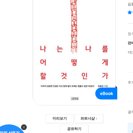
김
정
판
Y
추
결
미리보기
파트너샵
공유하기