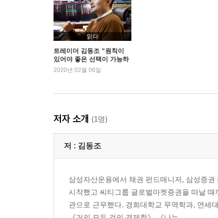
강경한 것은 때로 무책임한 것이다｜우파의 역습
시장의 힘을 믿는다｜통일의 경제학-통일대박론은
압구정동은 어디인가-서울은 시간이 얼마 없다｜교
읽다
가격은 사람들의 마음이고 마켓은 삶을 과장한다｜
트레이더 김동조 “원칙이
있어야 좋은 선택이 가능하
다”
2020년 02월 06일
저자 소개
(1명)
저 :
김동조
삼성자산운용에서 채권 펀드매니저, 삼성증권 
시작했고 씨티그룹 글로벌마켓증권을 떠날 때까지
관으로 근무했다. 경희대학교 무역학과, 연세대
《거의 모든 것의 경제학》 《나는 ...