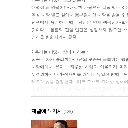
매력이 곧 권력이다-애절한 사랑으로 감동 받는 
역설-사랑 받고 싶어서 몸부림치면 사랑을 받을 수
전쟁에서 승리하는 법｜당신은 언제 행복한가-할까
것이다｜결혼의 진실-인간은 성장하지 않으면 소
인간을 변화시키지 못한다
2 우리는 어떻게 살아야 하는가
꿈꾸는 자가 승리한다-내면의 모순을 극복하는 방
사람에게서 온다｜지루한 사람과 어울리지 마라
두려워하지 마라-잠재력을 깨우는 유일한 방법｜목
태도가 삶을 결정한다｜마크 로스코-위대한 성취에
섬세한 인간이 담대해지는 법-생각의 힘이 인간을
않은 것은 아니었다-인생은 생각할수록 아름답다
채널예스 기사
3 우리는 어디에 있는가
(1개)
위기가 기회다-위기가 변화할 힘을 준다｜예측하
모순은 남녀 간의 모순보다 뿌리 깊다｜뉴라이트