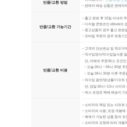
반품/교환 방법
판매자 배송 상품은 판매자와
출고 완료 후 10일 이내의 
디지털 콘텐츠인 eBook의 
반품/교환 가능기간
중고상품의 경우 출고 완료일
모바일 쿠폰의 경우 유효기간(
고객의 단순변심 및 착오구
직수입양서/직수입일서중 일
단, 아래의 주문/취소 조건인
오늘 00시 ~ 06시 30분 
반품/교환 비용
오늘 06시 30분 이후 주문
직수입 음반/영상물/기프트 
단, 당일 00시~13시 사이
박스 포장은 택배 배송이 가
소비자의 책임 있는 사유로 
소비자의 사용, 포장 개봉에 
복제가 가능한 상품 등의 포장을 
소비자의 요청에 따라 개별