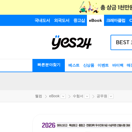
국내도서
외국도서
중고샵
eBook
크레마클럽
C
빠른분야찾기
베스트
신상품
이벤트
바이백
매
웰컴
eBook
수험서
공무원