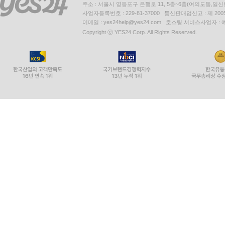
주소 : 서울시 영등포구 은행로 11, 5층~6층(여의도동,일신
사업자등록번호 : 229-81-37000 통신판매업신고 : 제 200
이메일 : yes24help@yes24.com 호스팅 서비스사업자 :
Copyright ⓒ YES24 Corp. All Rights Reserved.