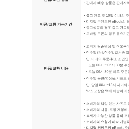
판매자 배송 상품은 판매자와
출고 완료 후 10일 이내의 
디지털 콘텐츠인 eBook의 
반품/교환 가능기간
중고상품의 경우 출고 완료일
모바일 쿠폰의 경우 유효기간(
고객의 단순변심 및 착오구
직수입양서/직수입일서중 일
단, 아래의 주문/취소 조건인
오늘 00시 ~ 06시 30분 
반품/교환 비용
오늘 06시 30분 이후 주문
직수입 음반/영상물/기프트 
단, 당일 00시~13시 사이
박스 포장은 택배 배송이 가
소비자의 책임 있는 사유로 
소비자의 사용, 포장 개봉에 
복제가 가능한 상품 등의 포장을 
소비자의 요청에 따라 개별
디지털 컨텐츠인 eBook, 