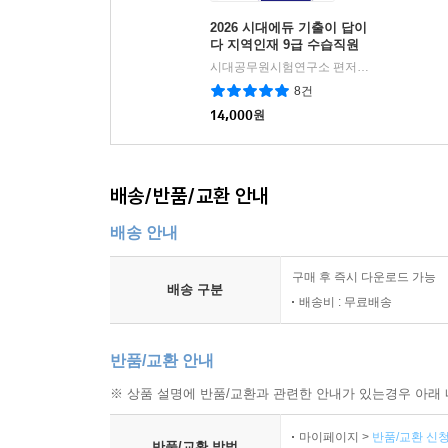
2026 시대에듀 기출이 답이
다 지역인재 9급 수습직원
전과목 7개년 기출문제집
시대공무원시험연구소 편저
시대고시기획 
|
8건
14,000
원
배송/반품/교환 안내
배송 안내
구매 후 즉시 다운로드 가능
배송 구분
배송비 : 무료배송
반품/교환 안내
※ 상품 설명에 반품/교환과 관련한 안내가 있는경우 아래 
마이페이지 >
반품/교환 신청
반품/교환 방법