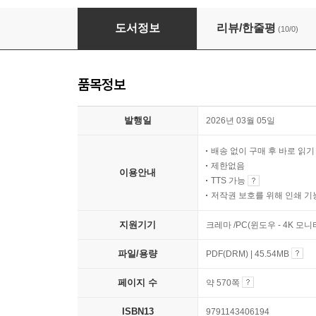
2026 시대에듀 지역인재 9급 수습직원 전과목
도서정보
리뷰/한줄평
(10/0)
품목정보
발행일
2026년 03월 05일
배송 없이 구매 후 바로 읽
제한없음
이용안내
TTS 가능
저작권 보호를 위해 인쇄 기
지원기기
크레마 /PC(윈도우 - 4K 모
파일/용량
PDF(DRM) | 45.54MB
페이지 수
약 570쪽
ISBN13
9791143406194