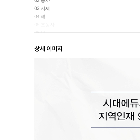
02 동사
03 시제
04 태
05 조동사
06 법
07 명사
상세 이미지
08 관사
09 대명사
10 일치
11 준동사Ⅰ(동명사와 to부정사)
12 준동사Ⅱ(분사)
13 형용사·부사
14 비교
15 등위접속사와 병치
16 접속사
17 관계사
18 전치사
19 특수구문: 도치, 강조, 생략