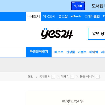
국내도서
외국도서
중고샵
eBook
크레마클럽
C
빠른분야찾기
베스트
신상품
이벤트
바이백
매
웰컴
국내도서
에세이
동물 에세이