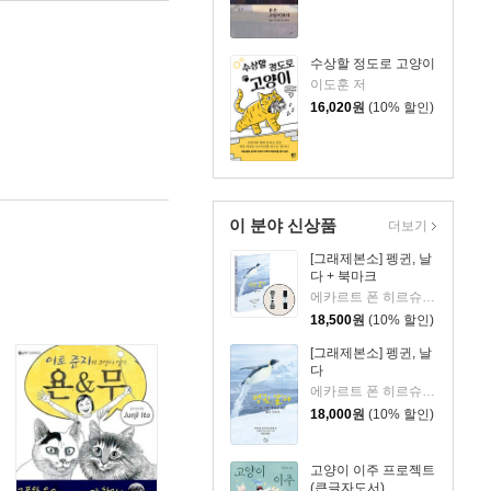
수상할 정도로 고양이
이도훈 저
16,020
원
(10% 할인)
이 분야 신상품
더보기
[그래제본소] 펭귄, 날
다 + 북마크
에카르트 폰 히르슈하우젠 글/슈미트 크리스트만 사진/김동언 역
18,500
원
(10% 할인)
[그래제본소] 펭귄, 날
다
에카르트 폰 히르슈하우젠 글/슈미트 크리스트만 사진/김동언 역
18,000
원
(10% 할인)
고양이 이주 프로젝트
(큰글자도서)