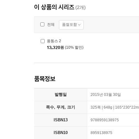
이 상품의 시리즈
(2개)
품절포함
전체
옹동스 2
13,320
원
(10% 할인)
품목정보
발행일
2015년 03월 30일
쪽수, 무게, 크기
325쪽 | 648g | 165*230*22
ISBN13
9788959138975
ISBN10
8959138975