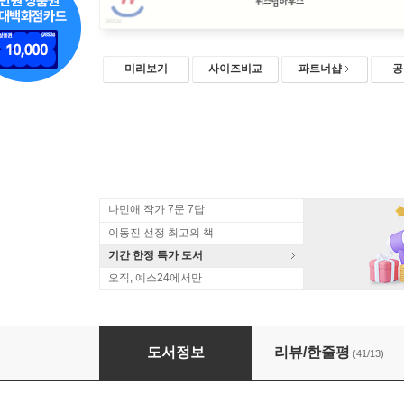
미리보기
사이즈비교
파트너샵
공
나민애 작가 7문 7답
이동진 선정 최고의 책
기간 한정 특가 도서
오직, 예스24에서만
옹동스 1
도서정보
리뷰/한줄평
(41/13)