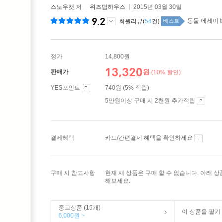
스노우캣
저
위즈덤하우스
2015년 03월 30일
9.2
동물 에세이 t
회원리뷰(
54
건)
베스트
정가
14,800원
13,320
원
판매가
(10% 할인)
YES포인트
740원 (5% 적립)
5만원이상 구매 시 2천원 추가적립
결제혜택
카드/간편결제 혜택을 확인하세요
구매 시 참고사항
현재 새 상품은 구매 할 수 없습니다. 아래 
해보세요.
중고상품 (15개)
이 상품을 팔기
6,000원 ~