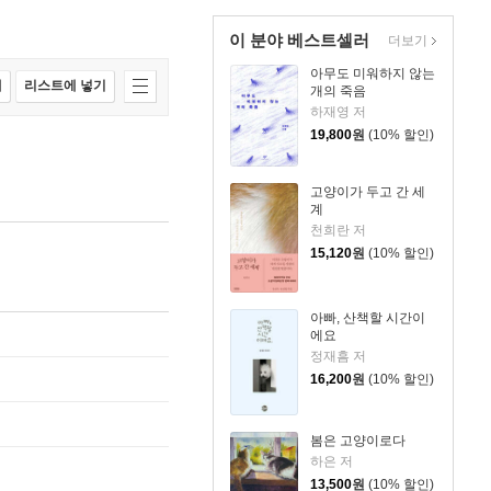
이 분야 베스트셀러
더보기
아무도 미워하지 않는
매
리스트에 넣기
개의 죽음
하재영 저
19,800
원
(10% 할인)
고양이가 두고 간 세
계
천희란 저
15,120
원
(10% 할인)
아빠, 산책할 시간이
에요
정재흠 저
16,200
원
(10% 할인)
봄은 고양이로다
하은 저
13,500
원
(10% 할인)