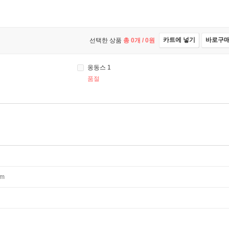
카트에 넣기
바로구
선택한 상품
총
0
개 /
0
원
옹동스 1
품절
mm