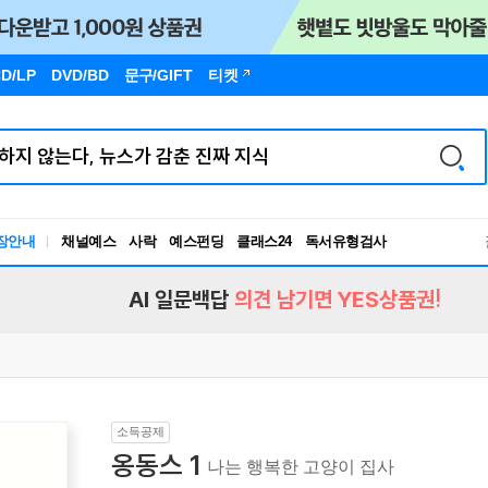
D/LP
DVD/BD
문구
/GIFT
티켓
독서유형검사
장안내
채널예스
사락
예스펀딩
클래스24
RBTI Lab
독서유형검사
AI 일문백답
의견 남기면 YES상품권!
소득공제
옹동스 1
나는 행복한 고양이 집사