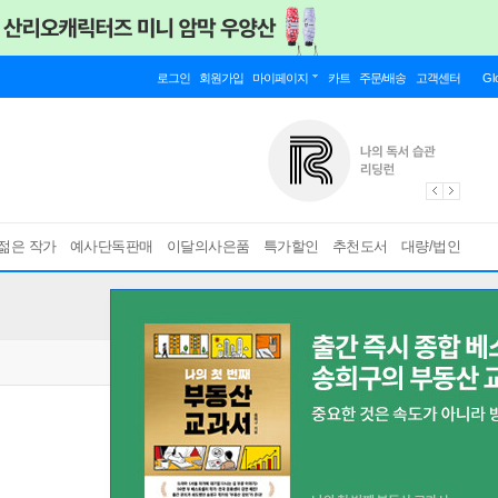
로그인
회원가입
마이페이지
카트
주문/배송
고객센터
Gl
젊은 작가
예사단독판매
이달의사은품
특가할인
추천도서
대량/법인