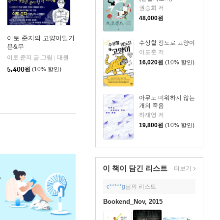
권승희 저
48,000
원
이토 준지의 고양이일기
수상할 정도로 고양이
욘&무
이도훈 저
이토 준지 글,그림
대원
|
16,020
원
(10% 할인)
5,400
원
(10% 할인)
아무도 미워하지 않는
개의 죽음
하재영 저
19,800
원
(10% 할인)
이 책이 담긴
리스트
더보기
c*****g
님의 리스트
Bookend_Nov, 2015