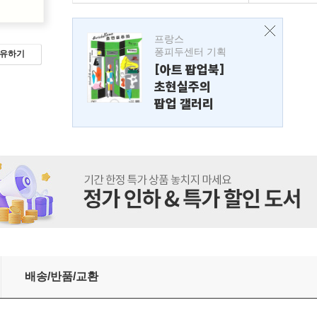
프랑스
퐁피두센터 기획
유하기
[아트 팝업북]
초현실주의
팝업 갤러리
배송/반품/교환