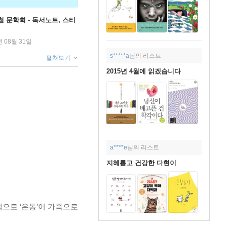
철 문학회 - 독서노트, 스티
년 08월 31일
s*****a
님의 리스트
펼쳐보기
2015년 4월에 읽겠습니다
a****e
님의 리스트
지혜롭고 건강한 다현이
책으로 ‘은동’이 가족으로