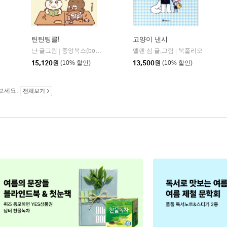
틴틴팅클!
고양이 낸시
난 글그림
중앙북스(books)
엘렌 심 글,그림
북폴리오
|
|
위즈덤하우스
|
15,120
원
(10% 할인)
13,500
원
(10% 할인)
보세요.
전체보기