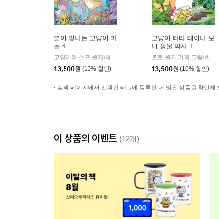
별이 빛나는 고양이 마
고양이 타타 태어나 보
을 4
니 생물 박사 1
고양이와 스프 원저/히요 글/루체 그림
다산어린이
로로 원저,기획,그림/빈반 글,연출/네이버웹툰 감수
|
13,500
원
(10% 할인)
13,500
원
(10% 할인)
검색 페이지에서 선택된 태그에 등록된 더 많은 상품을 확인해 
이 상품의 이벤트
(12개)