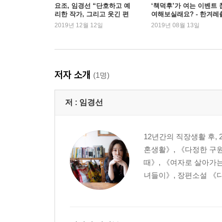
4부 성실함
요조, 임경선 “단호하고 예
‘책덕후’가 여는 이벤트 
리한 작가, 그리고 웃긴 편
여해보실래요? - 한겨레
과거가 현재를 지탱한다
집자”
판
2019년 12월 12일
2019년 08월 13일
나를 쉽게 위로하지 않을 것
실패에 대처하는 방식
남과 다른 목소리
이기적인 것이 필요하다
저자 소개
(1명)
5부 공정함
나를 존중하기
저 :
임경선
타인과의 비교
복잡한 미움이 가르쳐주는 것
부당함에 저항하기
12년간의 직장생활 후,
부탁과 거절
혼생활》, 《다정한 구
때》, 《여자로 살아가는
대담 어떤 태도를 가질 때 내가 가장 충만한가 임경
녀들이》, 장편소설 《다 