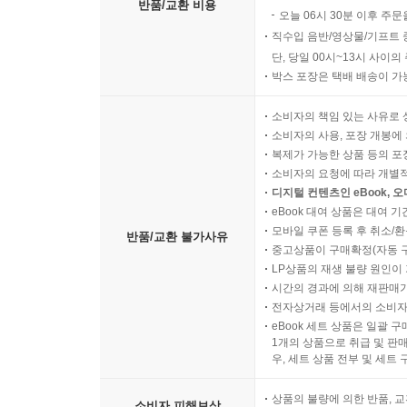
반품/교환 비용
오늘 06시 30분 이후 주문
직수입 음반/영상물/기프트 
단, 당일 00시~13시 사이
박스 포장은 택배 배송이 가
소비자의 책임 있는 사유로 
소비자의 사용, 포장 개봉에 
복제가 가능한 상품 등의 포장을 
소비자의 요청에 따라 개별
디지털 컨텐츠인 eBook, 
eBook 대여 상품은 대여 기
모바일 쿠폰 등록 후 취소/환
반품/교환 불가사유
중고상품이 구매확정(자동 
LP상품의 재생 불량 원인이 기
시간의 경과에 의해 재판매가
전자상거래 등에서의 소비자
eBook 세트 상품은 일괄 
1개의 상품으로 취급 및 판매
우, 세트 상품 전부 및 세트
상품의 불량에 의한 반품, 교
소비자 피해보상