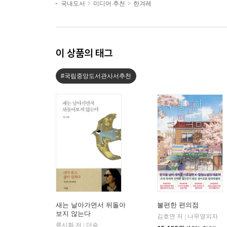
국내도서
미디어 추천
한겨레
이 상품의 태그
#국립중앙도서관사서추천
새는 날아가면서 뒤돌아
불편한 편의점
보지 않는다
김호연 저
나무옆의자
|
류시화 저
더숲
|