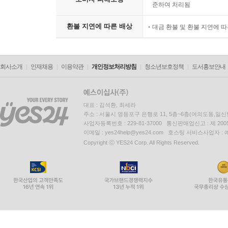
준하여 처리됨
환불 지연에 따른 배상
대금 환불 및 환불 지연에 
회사소개
인재채용
이용약관
개인정보처리방침
청소년보호정책
도서홍보안내
대표 : 김석환, 최세라
주소 : 서울시 영등포구 은행로 11, 5층~6층(여의도동,일신
사업자등록번호 : 229-81-37000 통신판매업신고 : 제 200
이메일 : yes24help@yes24.com 호스팅 서비스사업자 :
Copyright ⓒ YES24 Corp. All Rights Reserved.