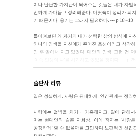
이나 단단한 가치관이 되어주는 것들은 내가 자발
민하게 가다듬고 정리해준다. 머릿속이 정리가 되지 
기 때문이다. 용기는 그래서 필요하다. --- p.18∼19
돌이켜보면 왜 과거의 내가 선택한 삶의 방식에 자신
하나의 인생을 자신에게 주어진 옵션이라고 착각하고
인 후 알아서 지고 있었다. 대안의 인생, 그런 건 
’이쪽 인생의 나‘를 시기하고 있었을 것이다. --- p.25
의미? 그런 건 원래 없다. 세상의 모든 의미는 내가 직접
출판사 리뷰
나한테 마음의 문을 연 만큼 딱 그만큼만 나도 마음
일은 성실하게, 사랑은 관대하게, 인간관계는 정직하
마음을 인정하고 받아주어야 하지 않을까. 사랑에서 취
사랑하면 상대 앞에서 자신 있게 무력해질 수가 있다. --
사랑에는 철벽을 치거나 가혹해지고, 일에 관해서
마는 현대인의 슬픈 자화상. 이에 저자는 ‘사랑
시간이 지나야 비로소 자연스레 이해되고 용서되는 것
공정하게’ 할 수 없을까를 고민하며 보편적인 선입견
기가 있다면 어느덧 관계는 재생되어 있기도 하다. 이러
재해석한다.