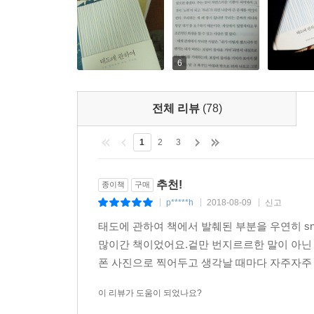
6
전체 리뷰
(78)
1
2
3
추천!
종이책
구매
p*****h
2018-08-09
신고
|
|
|
태도에 관하여 책에서 발췌된 부분을 우연히 
많이간 책이었어요.겉만 번지르르한 말이 아닌
폰 사진으로 찍어두고 생각날 때마다 자주자주 
이 리뷰가 도움이 되었나요?