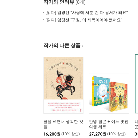
작가와 인터뷰
(8개)
[읽다]
임경선 "사랑에 서툰 건 다 용서가 돼요"
[읽다]
임경선 “구원, 이 제목이어야 했어요”
작가의 다른 상품
글을 쓰면서 생각한 것
안녕 팝콘 + 어느 멋진
들
여행 세트
(
16,200
원
(10% 할인)
27,270
원
(10% 할인)
3