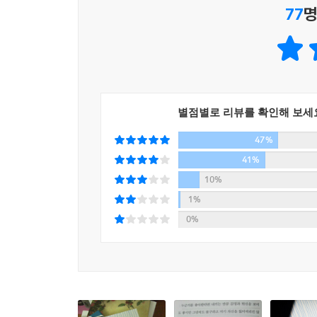
- p.227~228
77
명
저는 하면 된다, 라는 명제를 좋아하지는 않지만 ‘
이라는 측면의 첫 단추, 처음으로 껍데기를 깨고 걸
수도 있지만요. 그 스피드는 그때그때 상황에 따라 달
--- p.254
별점별로 리뷰를 확인해 보세
내가 나 자신을 희생시키면서까지 상황에 맞추지 않
47%
디까지 내 생각을 지킬 수 있을 것인가, 그것이 타인
41%
엇을 더 우선시할 것인가, 그런 것은 항상 고민이 되죠. -
10%
1%
자존감을 가지기 위해서는 자신이 예전에 갖고 있던 
0%
들이 틀렸다 맞았다 판단하는 게 아니라 그중에서 
가는 거죠. 자기 내면이 단단해지려면 디테일에서도 
문제를 자잘하게 썰어서 하나하나 곱씹어볼 수 있는 
--- p.294