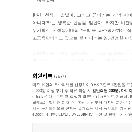
어떤 불행이 닥쳤을 때 저마다 그 고통을 초월하는 
한편, 천직과 밥벌이, 그리고 꿈이라는 개념 사
렇다면 글을 쓰는 사람은? 바로 글을 쓰는 것으로 
아니다’라는 냉혹한 현실을 말한다. 하지만 비
는 것 같다. --- p.128
무기력한 저성장시대의 ‘노력’을 과소평가하는 작
조금씩만이라도 앞으로 걸어 나가는 일, 건전한 야
겸손한 주제 파악이 인간의 미덕일 순 있지만 삶을 
고 싶지 않다는 간절함이 필요하다고 생각한다. 가
상처받기를 유난히 힘들어하는 지금의 독자들에게도 
다. 그렇게 조금씩 걸어나가는 일, 건전한 야심을 잃지 
동의어이며, 어떤 사랑이든 사랑 그 자체가 자신의 
믿음, 이런 마음들이 타인에 대한 관대함을 낳고, 
내가 누군가를 미워할 때는 상대보다 ‘나’에 대한 
회원리뷰
(78건)
어야 할 것이다. 타인을 분석하고 판단하는 것은 쉽
매주 10건의 우수리뷰를 선정하여 YES포인트 3만원을 드
올린다면 나는 그것을 내 안의 공허함이나 불안함에 시
3,000원 이상 구매 후 리뷰 작성 시
일반회원 300원, 마니아
eBook은 다운로드 후 작성한 리뷰만 YES포인트 지급됩니
친구 관계뿐만이 아니라 연애에 있어서도 거절을 잘할
클래스는 첫번째 회차 주문확정 시점부터 마지막 회차 주문
사락 독서모임으로 진행된 클래스는 사락 독서모임 게시판
지 않는 것, 나에게 마음을 주는 것에 기분이 우쭐
eBook 페이백, CD/LP, DVD/Blu-ray, 패션 및 판매금
잘라버린 그 상대의 잔인함에 치를 떨어도 속마음을
싶으면 서로 확실히 NO를 말하고 오로지 내가 기꺼이