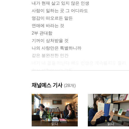
내가 현재 살고 있지 않은 인생
사람이 일하는 곳 그 어디라도
영감이 떠오르든 말든
연애에 바라는 것
2부 관대함
기꺼이 상처받을 것
나의 사랑만은 특별하니까
같은 불완전한 인간
네가 내 곁을 떠난다 해도 인생은 계속될지도 몰라
현실 생활에서의 평등
3부 정직함
채널예스 기사
인간관계 스트레스 대처법
(28개)
관계는 화학작용
우리는 사랑일까 현실일까
어른의 성
몸이 그대를 거부하면 몸을 초월하라
미등단 작가의 어떤 고백
읽다
읽다