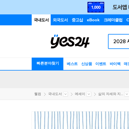
국내도서
외국도서
중고샵
eBook
크레마클럽
C
빠른분야찾기
베스트
신상품
이벤트
바이백
매
웰컴
국내도서
에세이
삶의 자세와 지...