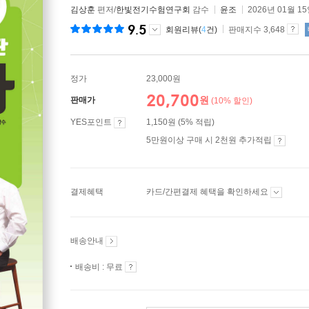
김상훈
편저/
한빛전기수험연구회
감수
윤조
2026년 01월 1
9.5
회원리뷰(
4
건)
판매지수 3,648
정가
23,000원
20,700
원
판매가
(10% 할인)
YES포인트
1,150원 (5% 적립)
5만원이상 구매 시 2천원 추가적립
결제혜택
카드/간편결제 혜택을 확인하세요
배송안내
배송비 : 무료