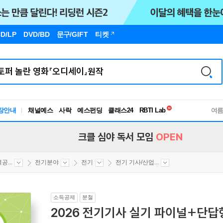
D/LP
DVD/BD
문구
/GIFT
티켓
독서유형검사
RBTI Lab
장안내
채널예스
사락
예스펀딩
클래스24
독서유형검사
여
크클 심야 독서 모임
OPEN
...
전기분야
전기
전기 기사/산업...
소득공제
분철
2026 전기기사 실기 파이널+단답