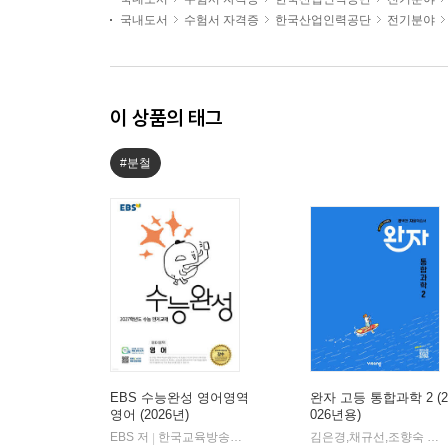
국내도서
수험서 자격증
한국산업인력공단
전기분야
이 상품의 태그
#분철
EBS 수능완성 영어영역
완자 고등 통합과학 2 (2
영어 (2026년)
026년용)
EBS 저
한국교육방송공사
김은경,채규선,조향숙 등저
|