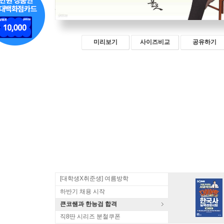
미리보기
사이즈비교
공유하기
[대학생X취준생] 여름방학
하반기 채용 시작
큰코쌤과 한능검 합격
직8딴 시리즈 분철쿠폰