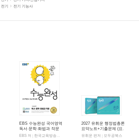
전기
전기 기능사
EBS 수능완성 국어영역
2027 유휘운 행정법총론
독서·문학·화법과 작문
요약노트+기출문제 (요.
(2026년)
플.)
비상교육
EBS 저
한국교육방송공사
유휘운 편저
모두공북스
|
|
|