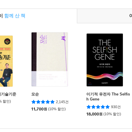
들이
함께 산 책
설비기술기준
모순
이기적 유전자 The Selfis
h Gene
% 할인)
2,145건
930건
11,700
원
(10% 할인)
18,000
원
(10% 할인)