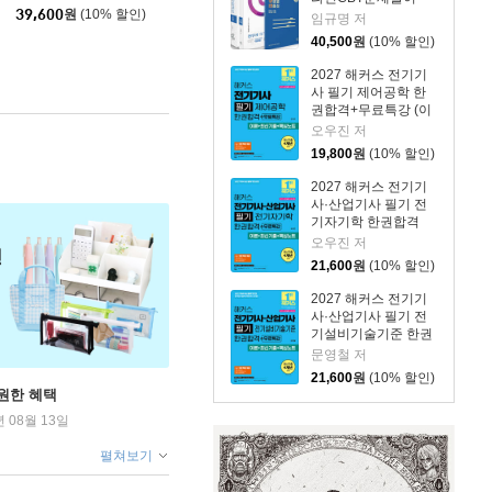
39,600
원
(10% 할인)
임규명 저
40,500
원
(10% 할인)
2027 해커스 전기기
사 필기 제어공학 한
권합격+무료특강 (이
론+최신기출+핵심노
오우진 저
트)
19,800
원
(10% 할인)
2027 해커스 전기기
사·산업기사 필기 전
기자기학 한권합격
+무료특강 (이론+최
오우진 저
신기출+핵심노트)
21,600
원
(10% 할인)
2027 해커스 전기기
사·산업기사 필기 전
기설비기술기준 한권
합격+무료특강 (이론
문영철 저
+최신기출+핵심노트)
21,600
원
(10% 할인)
원한 혜택
년 08월 13일
펼쳐보기