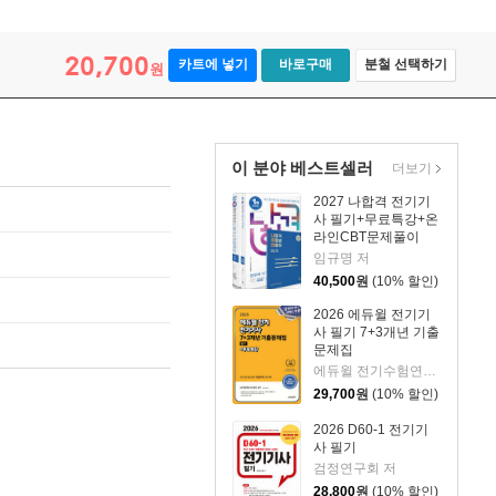
20,700
카트에 넣기
바로구매
분철 선택하기
원
이 분야 베스트셀러
더보기
2027 나합격 전기기
사 필기+무료특강+온
라인CBT문제풀이
임규명 저
40,500
원
(10% 할인)
2026 에듀윌 전기기
사 필기 7+3개년 기출
문제집
에듀윌 전기수험연구소 편저
29,700
원
(10% 할인)
2026 D60-1 전기기
사 필기
검정연구회 저
28,800
원
(10% 할인)