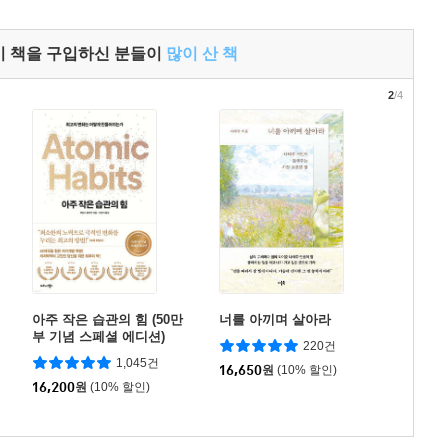
이 책을 구입하신 분들이
많이 산 책
2
/4
아주 작은 습관의 힘 (50만
너를 아끼며 살아라
부 기념 스페셜 에디션)
220건
1,045건
16,650
원
(10% 할인)
16,200
원
(10% 할인)