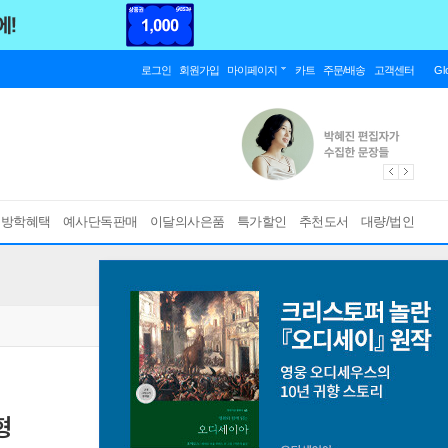
로그인
회원가입
마이페이지
카트
주문/배송
고객센터
Gl
름방학혜택
예사단독판매
이달의사은품
특가할인
추천도서
대량/법인
형