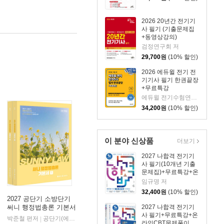
2026 20년간 전기기
사 필기 (기출문제집
+동영상강의)
검정연구회 저
29,700
원
(10% 할인)
2026 에듀윌 전기 전
기기사 필기 한권끝장
+무료특강
에듀윌 전기수험연구소 편저
34,200
원
(10% 할인)
이 분야 신상품
더보기
2027 나합격 전기기
사 필기(10개년 기출
문제집)+무료특강+온
라인CBT문제풀이
임규명 저
32,400
원
(10% 할인)
2027 공단기 소방단기
2027 나합격 전기기
써니 행정법총론 기본서
사 필기+무료특강+온
박준철 편저
공단기(에스티유니타스)
|
라인CBT문제풀이