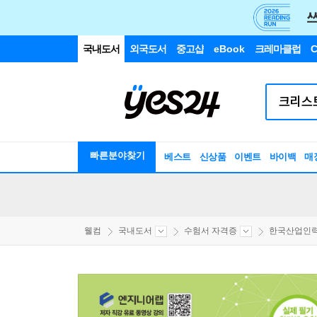
국내도서
외국도서
중고샵
eBook
크레마클럽
C
빠른분야찾기
베스트
신상품
이벤트
바이백
매
웰컴
국내도서
수험서 자격증
한국산업인력공