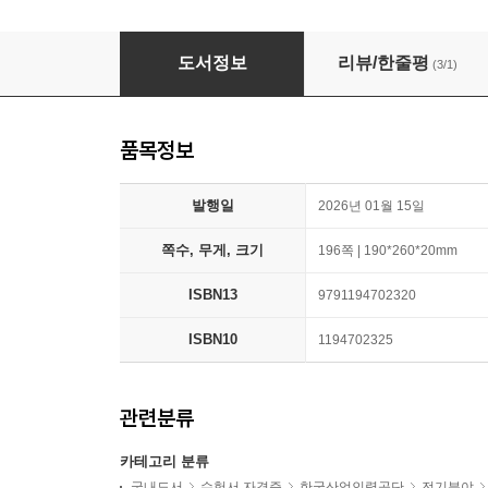
2026 전기기사 실기 파이널+단답형
도서정보
리뷰/한줄평
(3/1)
품목정보
발행일
2026년 01월 15일
쪽수, 무게, 크기
196쪽 | 190*260*20mm
ISBN13
9791194702320
ISBN10
1194702325
관련분류
카테고리 분류
국내도서
수험서 자격증
한국산업인력공단
전기분야