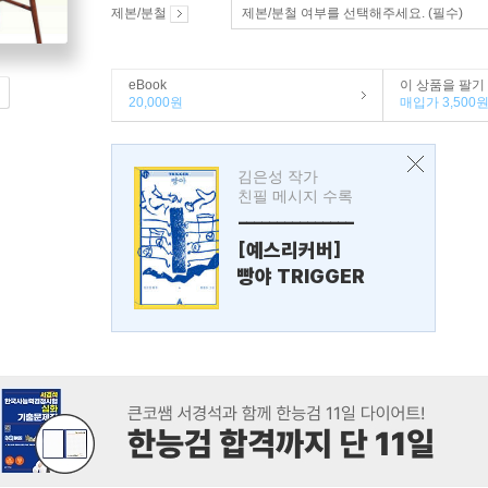
제본/분철
제본/분철 여부를 선택해주세요. (필수)
eBook
이 상품을 팔기
20,000원
매입가 3,500
김은성 작가
친필 메시지 수록
---------------
[예스리커버]
빵야 TRIGGER