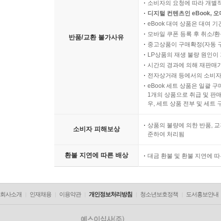
소비자의 요청에 따라 개별
디지털 컨텐츠인 eBook, 
eBook 대여 상품은 대여 기
모바일 쿠폰 등록 후 취소/환
반품/교환 불가사유
중고상품이 구매확정(자동 
LP상품의 재생 불량 원인이 기
시간의 경과에 의해 재판매가
전자상거래 등에서의 소비자
eBook 세트 상품은 일괄 
1개의 상품으로 취급 및 판매
우, 세트 상품 전부 및 세트
상품의 불량에 의한 반품, 교
소비자 피해보상
준하여 처리됨
환불 지연에 따른 배상
대금 환불 및 환불 지연에 
회사소개
인재채용
이용약관
개인정보처리방침
청소년보호정책
도서홍보안내