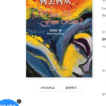
바
Pe
첫
정
판
Y
추
사이즈비교
공유하기
결