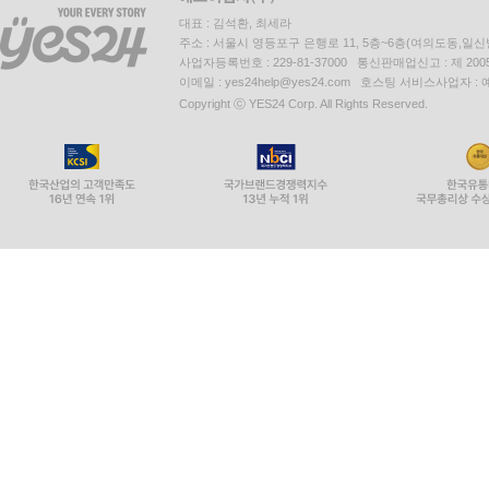
대표 : 김석환, 최세라
주소 : 서울시 영등포구 은행로 11, 5층~6층(여의도동,일신
사업자등록번호 : 229-81-37000 통신판매업신고 : 제 200
이메일 : yes24help@yes24.com 호스팅 서비스사업자 :
Copyright ⓒ YES24 Corp. All Rights Reserved.