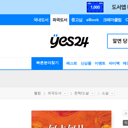
국내도서
외국도서
중고샵
eBook
크레마클럽
C
빠른분야찾기
베스트
신상품
이벤트
바이백
매
웰컴
외국도서
문학/소설
소설
소
직