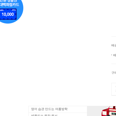
배
배
구
영어 습관 만드는 여름방학
넷플리스 원작 원서