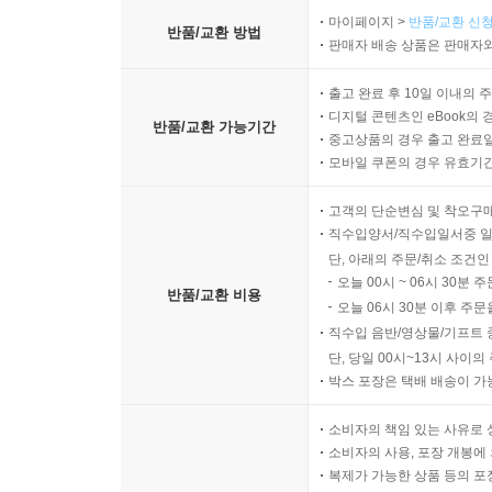
마이페이지 >
반품/교환 신청
반품/교환 방법
판매자 배송 상품은 판매자와
출고 완료 후 10일 이내의 
디지털 콘텐츠인 eBook의 
반품/교환 가능기간
중고상품의 경우 출고 완료일
모바일 쿠폰의 경우 유효기간(
고객의 단순변심 및 착오구
직수입양서/직수입일서중 일
단, 아래의 주문/취소 조건인
오늘 00시 ~ 06시 30분 
반품/교환 비용
오늘 06시 30분 이후 주문
직수입 음반/영상물/기프트 
단, 당일 00시~13시 사이
박스 포장은 택배 배송이 가
소비자의 책임 있는 사유로 
소비자의 사용, 포장 개봉에 
복제가 가능한 상품 등의 포장을 