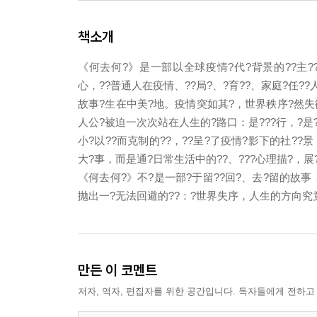
책소개
《何去何?》是一部以全球疫情?代?背景的??主??
心，??普通人在疫情、??局?、?育??、家庭?任??
故事?生在中美?地。疫情突如其?，世界秩序?然失衡
人公?被迫一次次站在人生的?路口：是???行，?是?
小?以??而克制的??，??呈?了疫情?影下的社?
大?事，而是通?日常生活中的??、???心理描?，展
《何去何?》不?是一部?于留??回?、去?留的故事，
抛出一?无法回避的??：?世界失序，人生的方向究
만든 이 코멘트
저자, 역자, 편집자를 위한 공간입니다. 독자들에게 전하고