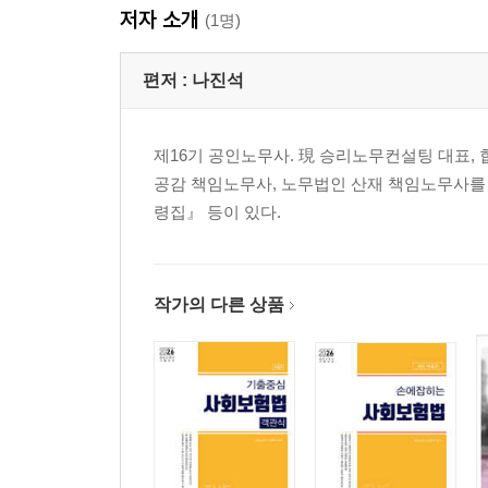
저자 소개
제2장 피보험자 관리
(1명)
제3장 고용안정사업
제3장 직업능력개발사업
편저 :
나진석
제4장 실업급여
제5장 육아휴직 급여 등
제16기 공인노무사. 現 승리노무컨설팅 대표,
제5장의2 예술인인 피보험자에 대한 고용보험 특례
공감 책임노무사, 노무법인 산재 책임노무사를
제6장 고용보험기금
령집』 등이 있다.
제7장 심사 및 재심사청구
제8장 보칙
제9장 벌칙
작가의 다른 상품
03 징수법
제1장 총칙
제2장 보험관계의 성립과 소멸
제3장 보험료
04 사회보장기본법