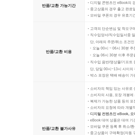
디지털 콘텐츠인 eBook의 
반품/교환 가능기간
중고상품의 경우 출고 완료일
모바일 쿠폰의 경우 유효기간(
고객의 단순변심 및 착오구
직수입양서/직수입일서중 일
단, 아래의 주문/취소 조건인
오늘 00시 ~ 06시 30분 
반품/교환 비용
오늘 06시 30분 이후 주문
직수입 음반/영상물/기프트 
단, 당일 00시~13시 사이
박스 포장은 택배 배송이 가
소비자의 책임 있는 사유로 
소비자의 사용, 포장 개봉에 
복제가 가능한 상품 등의 포장을 
소비자의 요청에 따라 개별
디지털 컨텐츠인 eBook, 
eBook 대여 상품은 대여 기
모바일 쿠폰 등록 후 취소/환
반품/교환 불가사유
중고상품이 구매확정(자동 