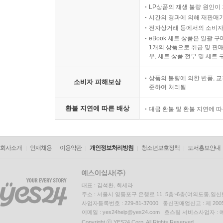
LP상품의 재생 불량 원인이 기
시간의 경과에 의해 재판매가
전자상거래 등에서의 소비자
eBook 세트 상품은 일괄 
1개의 상품으로 취급 및 판매
우, 세트 상품 전부 및 세트
상품의 불량에 의한 반품, 교
소비자 피해보상
준하여 처리됨
환불 지연에 따른 배상
대금 환불 및 환불 지연에 
회사소개
인재채용
이용약관
개인정보처리방침
청소년보호정책
도서홍보안내
대표 : 김석환, 최세라
주소 : 서울시 영등포구 은행로 11, 5층~6층(여의도동,일신
사업자등록번호 : 229-81-37000 통신판매업신고 : 제 200
이메일 : yes24help@yes24.com 호스팅 서비스사업자 :
Copyright ⓒ YES24 Corp. All Rights Reserved.