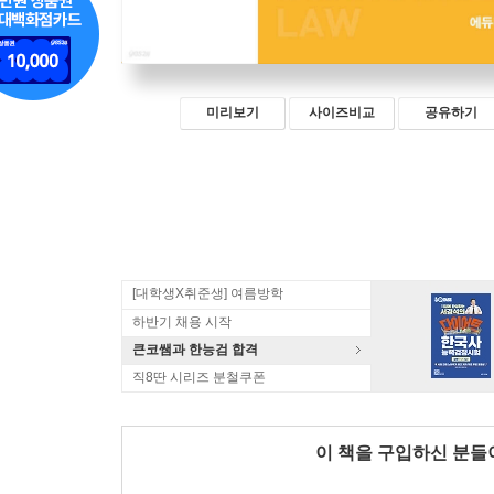
미리보기
사이즈비교
공유하기
[대학생X취준생] 여름방학
하반기 채용 시작
큰코쌤과 한능검 합격
직8딴 시리즈 분철쿠폰
이 책을 구입하신 분