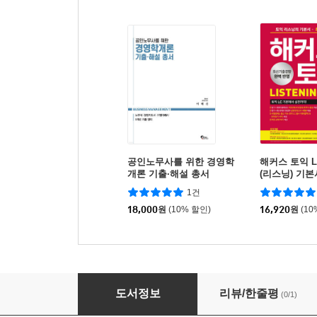
공인노무사를 위한 경영학
해커스 토익 LC 
개론 기출·해설 총서
(리스닝) 기본
1건
18,000
원
(10% 할인)
16,920
원
(10
2026 사회보험법 조문중심 강의노트
도서정보
리뷰/한줄평
(0/1)