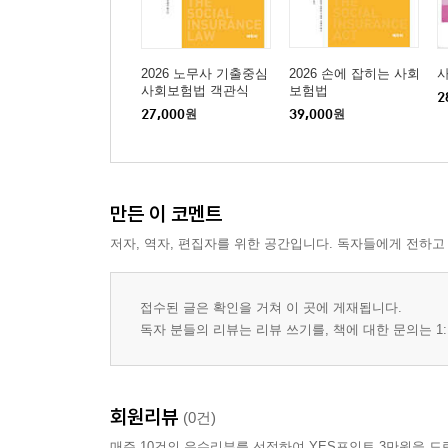
제1장 총칙
제2장 사회보장에 관한 국민의 권리
제3장 사회보장 기본계획과 사회보장위원회
2026 노무사 기출중심
2026 손에 잡히는 사회
제4장 사회보장정책의 기본방향
사회보험법 객관식
보험법
2
27,000
원
39,000
원
제5장 사회보장제도의 운영
제6장 사회보장정보의 관리
05 건강보험법
만든 이 코멘트
제1장 총칙
저자, 역자, 편집자를 위한 공간입니다. 독자들에게 전하고
제2장 가입자
제3장 국민건강보험공단
제4장 보험급여
접수된 글은 확인을 거쳐 이 곳에 게재됩니다.
제5장 건강보험심사평가원
독자 분들의 리뷰는 리뷰 쓰기를, 책에 대한 문의는 1:
제6장 보험료
제7장 이의신청 및 심판청구 등
제8장 보칙
회원리뷰
(0건)
매주 10건의 우수리뷰를 선정하여 YES포인트 3만원을 드