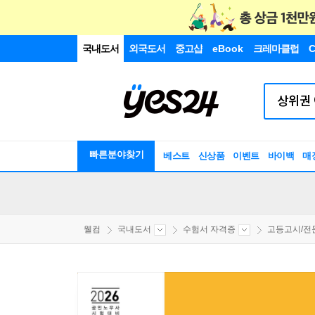
국내도서
외국도서
중고샵
eBook
크레마클럽
C
빠른분야찾기
베스트
신상품
이벤트
바이백
매
웰컴
국내도서
수험서 자격증
고등고시/전