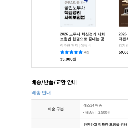
2026 노무사 핵심정리 사회
202
보험법 한권으로 끝내는 공
객관
인노무사
이주현 편저
에듀비
김기범
|
4건
59,0
35,000
원
배송/반품/교환 안내
배송 안내
예스24 배송
배송 구분
배송비 : 2,500원
안전하고 정확한 포장을 위해 