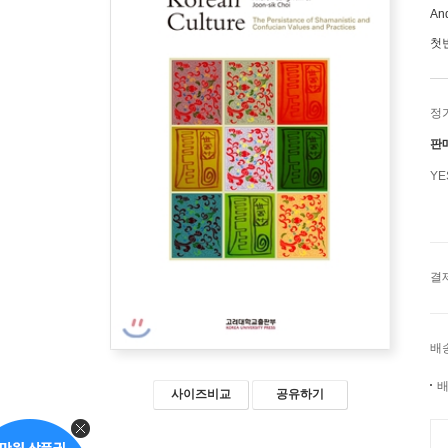
An
첫
정
판
Y
결
배
배
사이즈비교
공유하기