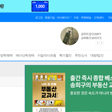
로그인
회원가입
마이페이지
카트
주문/배송
고객센터
Gl
름방학혜택
예사단독판매
이달의사은품
특가할인
추천도서
대량/법인