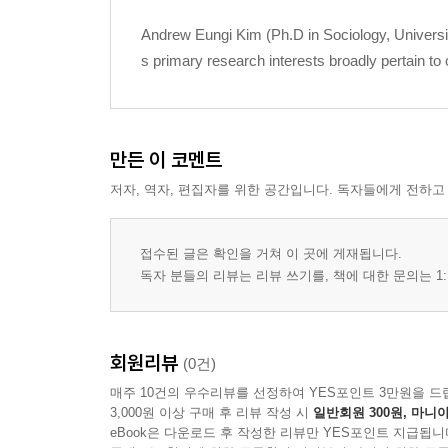
Andrew Eungi Kim (Ph.D in Sociology, University 
Chapter 4 Shamanistic Practices: Belief in Fate and 
s primary research interests broadly pertain to cu
Vengeful Spirits and Fate
Sajupalja (Divination Based on Birth Date)
Goonghap (Fortune-telling on Marital Harmony)
Gilil (Auspicious Days)
만든 이 코멘트
Auspicious Names
저자, 역자, 편집자를 위한 공간입니다. 독자들에게 전하고
Gwansang (Physiognomy)
Poongsujiriseol (Geomancy)
Summary
접수된 글은 확인을 거쳐 이 곳에 게재됩니다.
독자 분들의 리뷰는 리뷰 쓰기를, 책에 대한 문의는 1:
Chapter 5 Play and the Spirit of Ecstasy:A Popula
The Drinking Culture
The Singing Culture
회원리뷰
(0건)
Summary: Drinking, Singing and Ecstasy
매주 10건의 우수리뷰를 선정하여 YES포인트 3만원을 드
3,000원 이상 구매 후 리뷰 작성 시
일반회원 300원, 마니아
Part III. Confucian Elements in Korean Culture
eBook은 다운로드 후 작성한 리뷰만 YES포인트 지급됩니