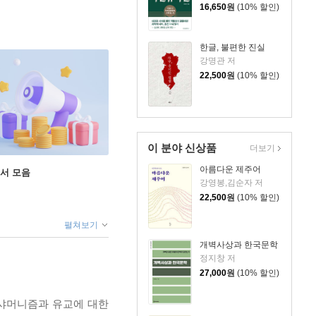
16,650
원
(10% 할인)
한글, 불편한 진실
강명관 저
22,500
원
(10% 할인)
이 분야 신상품
더보기
아름다운 제주어
도서 모음
강영봉,김순자 저
22,500
원
(10% 할인)
펼쳐보기
개벽사상과 한국문학
정지창 저
27,000
원
(10% 할인)
는 샤머니즘과 유교에 대한