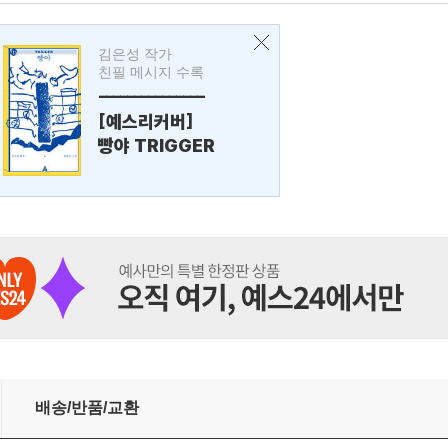
김은성 작가
친필 메시지 수록
---------------
[예스리커버]
빵야 TRIGGER
배송/반품/교환