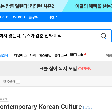
D/LP
DVD/BD
문구
/GIFT
티켓
독서유형검사
RBTI Lab
장안내
채널예스
사락
예스펀딩
클래스24
독서유형검사
여
크클 심야 독서 모임
OPEN
한국문화
득공제
ontemporary Korean Culture
[ 양장 ]