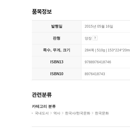
품목정보
발행일
2015년 05월 16일
판형
양장
쪽수, 무게, 크기
284쪽 | 510g | 153*224*20
ISBN13
9788976418746
ISBN10
8976418743
관련분류
카테고리 분류
국내도서
역사
한국사/한국문화
한국문화