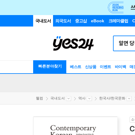
국내도서
외국도서
중고샵
eBook
크레마클럽
C
빠른분야찾기
베스트
신상품
이벤트
바이백
매
웰컴
국내도서
역사
한국사/한국문화
소
C