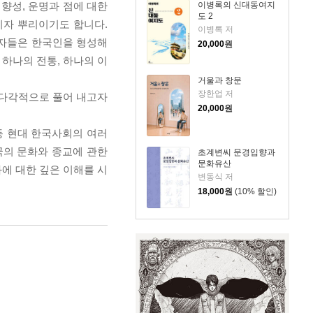
이병록의 신대동여지
향성, 운명과 점에 대한
도 2
원이자 뿌리이기도 합니다.
이병록 저
저자들은 한국인을 형성해
20,000
원
하나의 전통, 하나의 이
거울과 창문
장한업 저
상을 다각적으로 풀어 내고자
20,000
원
등 현대 한국사회의 여러
국의 문화와 종교에 관한
초계변씨 문경입향과
문화유산
화에 대한 깊은 이해를 시
변동식 저
18,000
원
(10% 할인)