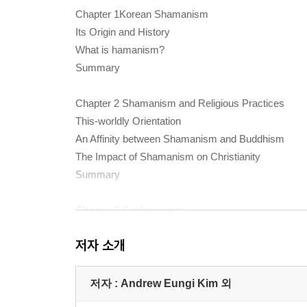
Chapter 1Korean Shamanism
Its Origin and History
What is hamanism?
Summary
Chapter 2 Shamanism and Religious Practices
This-worldly Orientation
An Affinity between Shamanism and Buddhism
The Impact of Shamanism on Christianity
Summary
Chapter 3 Confucianism
History of Confucianism in Korea
저자 소개
Social Philosophy of Confucianism
Summary
저자 : Andrew Eungi Kim 외
Part II. Shamanistic Tendencies of Koreans