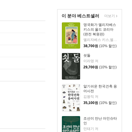
이 분야 베스트셀러
더보기
영국화가 엘리자베스
키스의 올드 코리아
(완전 복원판)
엘리자베스 키스,엘스펫 키스 로버트슨 스콧 저/송영달 역
38,700
원
(10% 할인)
쇳돌
이라영 저
29,700
원
(10% 할인)
알기쉬운 한국건축 용
어사전
김왕직 저
35,100
원
(10% 할인)
조선이 만난 아인슈타
인
민태기 저