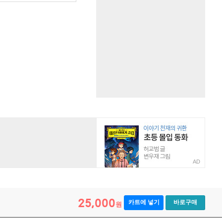
AD
25,000
카트에 넣기
바로구매
원