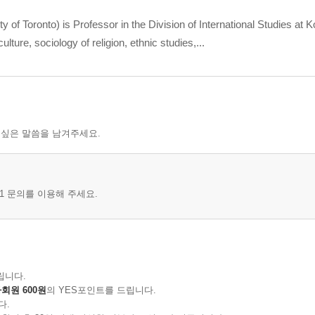
of Toronto) is Professor in the Division of International Studies at K
Fortune-Telling
lture, sociology of religion, ethnic studies,...
 싶은 말씀을 남겨주세요.
1 문의를 이용해 주세요.
r Musing Shamanism-Influenced Recreational Culture of Koreans
립니다.
회원 600원
의 YES포인트를 드립니다.
다.