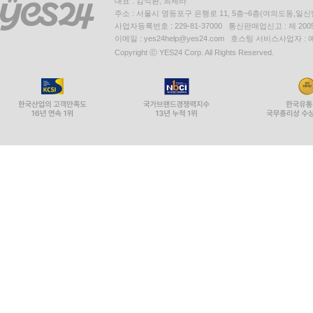
대표 : 김석환, 최세라
주소 : 서울시 영등포구 은행로 11, 5층~6층(여의도동,일신
사업자등록번호 : 229-81-37000 통신판매업신고 : 제 200
이메일 : yes24help@yes24.com 호스팅 서비스사업자 :
Copyright ⓒ YES24 Corp. All Rights Reserved.