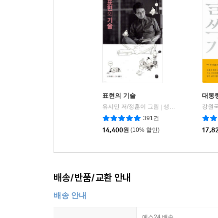
표현의 기술
대통
유시민 저/정훈이 그림
생각의길
강원국
|
391건
14,400
원
(10% 할인)
17,8
배송/반품/교환 안내
배송 안내