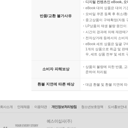
소비자의 요청에 따라 개별
디지털 컨텐츠인 eBook, 
eBook 대여 상품은 대여 기
모바일 쿠폰 등록 후 취소/환
반품/교환 불가사유
중고상품이 구매확정(자동 
LP상품의 재생 불량 원인이 기
시간의 경과에 의해 재판매가
전자상거래 등에서의 소비자
eBook 세트 상품은 일괄 
1개의 상품으로 취급 및 판매
우, 세트 상품 전부 및 세트
상품의 불량에 의한 반품, 교
소비자 피해보상
준하여 처리됨
환불 지연에 따른 배상
대금 환불 및 환불 지연에 
회사소개
인재채용
이용약관
개인정보처리방침
청소년보호정책
도서홍보안내