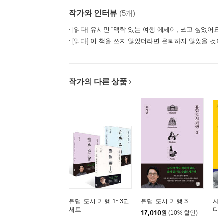
짧은 글쓰기
작가와 인터뷰
(5개)
군더더기 없애는 법
[읽다]
유시민 “맥락 있는 여행 에세이, 쓰고 싶었어요
소통의 비결
[읽다]
이 책을 쓰지 않았더라면 은퇴하지 않았을 것이
7. 글쓰기는 축복이다
사는 만큼 쓴다
작가의 다른 상품
돈으로 살 수 없는 것
글쟁이의 정신승리법
8. 시험 글쓰기
시험 글쓰기의 특별함
시험 전에 할 일
실전 연습과 그룹 첨삭
유럽 도시 기행 1~3권
유럽 도시 기행 3
세트
17,010
원
(10% 할인)