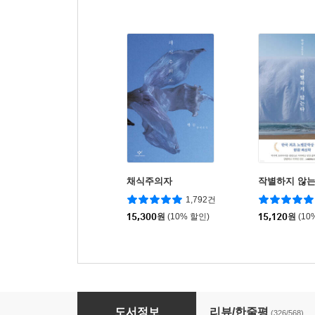
채식주의자
작별하지 않
1,792건
15,300
원
(10% 할인)
15,120
원
(10
유시민의 글쓰기 특강
도서정보
리뷰/한줄평
(326/568)