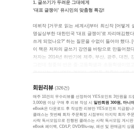
1. 글쓰기가 두려운 그대에게
‘대표 글쟁이’ 유시민의 맞춤형 특강!
데뷔작 [거꾸로 읽는 세계사]부터 최신작 [어떻게 
명실상부한 대한민국 ‘대표 글쟁이’로 자리매김했다.
쓰게 되었나요?” 하는 질문을 수없이 들어야 했다. 
이 책은 저자의 글쓰기 강연을 바탕으로 만들어졌다
저자는 2014년 하반기에 제주, 부산, 광주, 대전
그런데 청중의 반은 중·고등학생과 초등학생이었고
관심사는 아니었던 것이다. 이렇듯 청중이 너무 
직장인 들을 함께 배려하려고 노력했지만, 두어 
회원리뷰
어려웠다.
(326건)
그래서 [유시민의 글쓰기 특강]을 집필했다. 첫째 
매주 10건의 우수리뷰를 선정하여 YES포인트 3만원을 드
3,000원 이상 구매 후 리뷰 작성 시
일반회원 300원, 마니아
필요한 이들을 위한 시험 글쓰기를 다루어 2015년 
eBook은 다운로드 후 작성한 리뷰만 YES포인트 지급됩니
없이 풀어 놓았다. 이를 통해 글 쓰는 재주를 
클래스는 첫번째 회차 주문확정 시점부터 마지막 회차 주문
전달해준다.
사락 독서모임으로 진행된 클래스는 사락 독서모임 게시판
eBook 페이백, CD/LP, DVD/Blu-ray, 패션 및 판매금