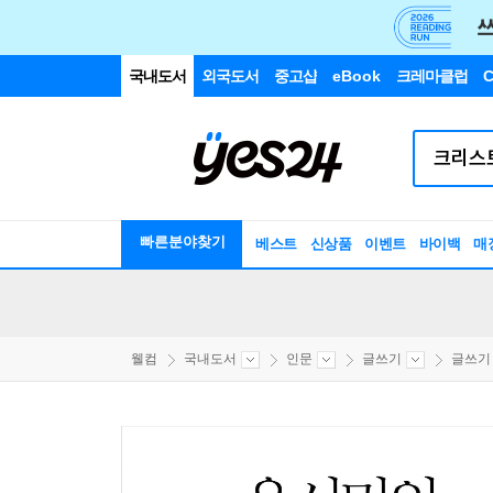
국내도서
외국도서
중고샵
eBook
크레마클럽
C
빠른분야찾기
베스트
신상품
이벤트
바이백
매
웰컴
국내도서
인문
글쓰기
글쓰기