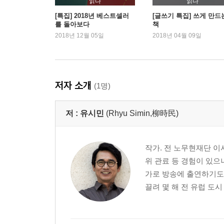
읽다
읽다
4. 전략적 독서
[특집] 2018년 베스트셀러
[글쓰기 특집] 쓰게 만드
를 돌아보다
책
독해란 무엇인가
2018년 12월 05일
2018년 04월 09일
글쓰기에 유익한 독서법
《자유론》과 《코스모스》
전략적 도서 목록
저자 소개
(1명)
5. 못난 글을 피하는 법
못난 글 알아보기
저 :
유시민
(Rhyu Simin,柳時民)
우리글 바로쓰기
중국 글자말 오남용
일본말과 서양말 오염
작가. 전 노무현재단 이
단문 쓰기
위 관료 등 경험이 있으
거시기 화법
가로 방송에 출연하기도 
우리말의 무늬
끌려 몇 해 전 유럽 도시
6. 아날로그 방식 글쓰기
글쓰기 근육