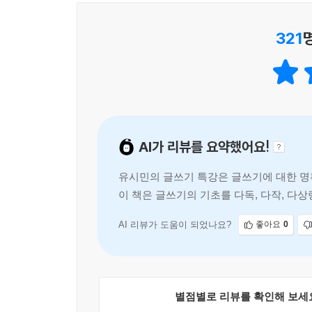
321
2. 자기소개서부터 기업의 인문학 논술 시험, 칼럼
어떻게 원하는 대로 글을 쓸 수 있을까?
[유시민의 글쓰기 특강]은 시나 소설이 아니라 논
인문학 논술, 대학생 리포트, 신문 기사, 평론, 사회
시험, 운동경기 관전평, 신제품 사용 후기, 맛집 순
AI가 리뷰를 요약했어요!
나는 글을 크게 두 갈래로 나눈다. 문학적인(또는 
유시민의 글쓰기 특강은 글쓰기에 대한 명
무언가를 지어내는 상상력, 남들과는 다른 방식으
이 책은 글쓰기의 기초를 다독, 다작, 다
글쓰기보다 재능의 영향을 훨씬 덜 받는다.
꿀팁을 제공한다. 글쓰기의 궁
만약 시인이나 소설가가 되려고 하는 게 아니라면
두려워할 필요가 없다. 잘되지 않는다고 해서 조상과
AI 리뷰가 도움이 되었나요?
좋아요
0
_ 본문 중에서
흔히 글쓰기도 방법을 배우면 할 수 있다고 생각
들여야 잘 쓸 수 있다. 글쓰기는 그런 면에서 자동