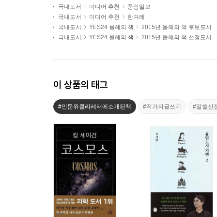
국내도서
미디어 추천
중앙일보
국내도서
미디어 추천
한겨레
국내도서
YES24 올해의 책
2015년 올해의 책 후보도서
국내도서
YES24 올해의 책
2015년 올해의 책 선정도서
이 상품의 태그
#인문위클리레터에소개된책
#작가의글쓰기
#알쓸신