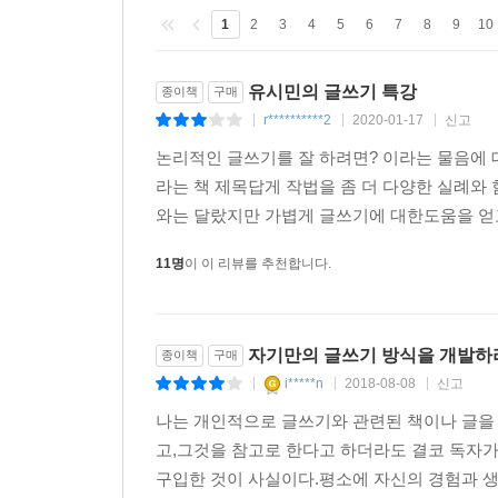
못난 글은 다 비슷하고 훌륭한 글은 저마다 이유가 
_ 본문 중에서
1
2
3
4
5
6
7
8
9
10
사람들은 글 잘 쓰는 이를 부러워하며 심지어는 
유시민의 글쓰기 특강
종이책
구매
때문이다. 글이 글쓴이의 지능, 지식, 지성, 가치관
r**********2
2020-01-17
신고
|
|
|
있어야 한다. 아는 게 많아야 한다. 다양한 어휘와 
논리적인 글쓰기를 잘 하려면? 이라는 물음에 
그렇지만 멋진 문장을 구사한다고 해서 글을 잘 쓰는
라는 책 제목답게 작법을 좀 더 다양한 실례와
쓰는 것이다. 그렇게 하려면 표현할 가치가 있는 
와는 달랐지만 가볍게 글쓰기에 대한도움을 얻고
한다. 문장을 멋지게 쓰면 ‘글재주’를 인정받을 수
‘글재주’만으로 공감을 일으키거나 존경을 받기는 
11명
이 이 리뷰를 추천합니다.
_ 본문 중에서
기술은 필요하지만 기술만으로 잘 쓸 수는 없다. 잘 
자기만의 글쓰기 방식을 개발하
종이책
구매
그 감정과 생각이 공감을 얻을 경우 짧은 글로도 사
i*****n
2018-08-08
신고
|
|
|
_ 본문 중에서
나는 개인적으로 글쓰기와 관련된 책이나 글을 
고,그것을 참고로 한다고 하더라도 결코 독자
이 책은 뚜렷한 주제 의식, 의미 있는 정보, 명료한