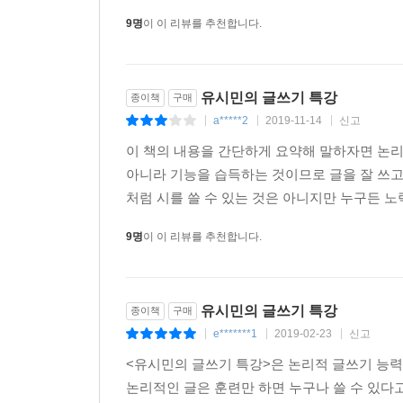
구입한 것이 사실이다.평소에 자신의 경험과 생
쓰기 위해 갖추어야 할 개념과 지식을 알려준다. 인간
어떻게 읽어야 내 글 속에 녹여 낼 수 있는지, 거
9명
이 이 리뷰를 추천합니다.
글을 써야 하는지 꼼꼼하게 짚어준다.
4. 저자와 함께하는 쌍방향 소통의 장 ‘유시민의 글
유시민의 글쓰기 특강
종이책
구매
a*****2
2019-11-14
신고
|
|
|
저자는 이 책을 내면서 ‘유시민의 글쓰기 고민상담소
없었던 한계를 극복하기 위해서다. 저자는 온라인을
이 책의 내용을 간단하게 요약해 말하자면 논
한 번 이상 함께 풀어 나가면서 ‘쌍방향’ 소통을 추
아니라 기능을 습득하는 것이므로 글을 잘 쓰고
2015년 3월 30일부터 이 주소(http://m.newsfu
처럼 시를 쓸 수 있는 것은 아니지만 누구든 노
고민을 함께 나눌 수 있다.
9명
이 이 리뷰를 추천합니다.
유시민의 글쓰기 특강
종이책
구매
e*******1
2019-02-23
신고
|
|
|
<유시민의 글쓰기 특강>은 논리적 글쓰기 능력