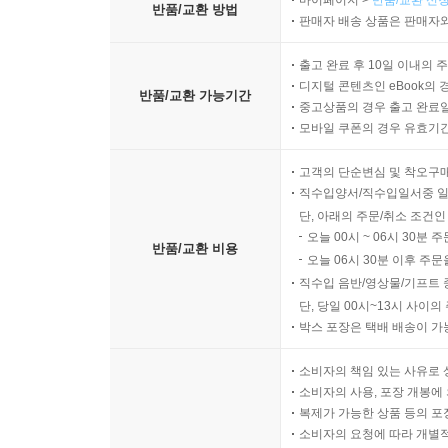
마이페이지 >
반품/교환 신청
반품/교환 방법
판매자 배송 상품은 판매자와
출고 완료 후 10일 이내의 
디지털 콘텐츠인 eBook의 
반품/교환 가능기간
중고상품의 경우 출고 완료일
모바일 쿠폰의 경우 유효기간(
고객의 단순변심 및 착오구
직수입양서/직수입일서중 일
단, 아래의 주문/취소 조건인
오늘 00시 ~ 06시 30분 
반품/교환 비용
오늘 06시 30분 이후 주문
직수입 음반/영상물/기프트 
단, 당일 00시~13시 사이
박스 포장은 택배 배송이 가
소비자의 책임 있는 사유로 
소비자의 사용, 포장 개봉에 
복제가 가능한 상품 등의 포장을 