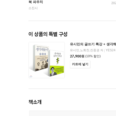
북 파우치
20
소진시
이 상품의 특별 구성
유시민의 글쓰기 특강 + 생각
유시민,노회찬,진중권 저
YES24
|
27,900
원
(10% 할인)
카트에 넣기
책소개