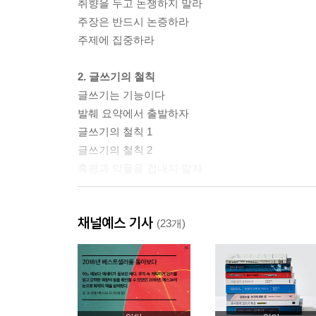
취향을 두고 논쟁하지 말라
주장은 반드시 논증하라
주제에 집중하라
2. 글쓰기의 철칙
글쓰기는 기능이다
발췌 요약에서 출발하자
글쓰기의 철칙 1
글쓰기의 철칙 2
혹평과 악플을 겁내지 말자
3. 책 읽기와 글쓰기
채널예스 기사
독해력
(23개)
모국어가 중요하다
번역서가 불편한 이유
말이 글보다 먼저다
추천도서 목록을 무시하라