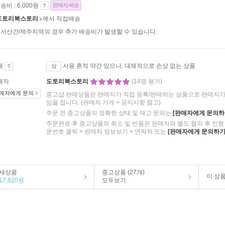
송비 : 6,000원
판매자 배송
도토리북스토리
에서 직접배송
서산간/제주지역의 경우 추가 배송비가 발생할 수 있습니다.
태
사용 흔적 약간 있으나, 대체적으로 손상 없는 상품
상
매자
도토리북스토리
(14명 평가)
매자에게 문의
중고샵 판매상품은 판매자가 직접 등록/판매하는 상품으로 판매자가 
임을 집니다.
(판매자 가게 > 공지사항 참고)
주문 전 중고상품의 정확한 상태 및 재고 문의는
[판매자에게 문의하
주문완료 후 중고상품의 취소 및 반품은 판매자와 별도 협의 후 진행 
문번호 클릭 > 판매자 정보보기 > 연락처 또는
[판매자에게 문의하기
새상품
중고상품 (27개)
이 상
17,820원
모두보기