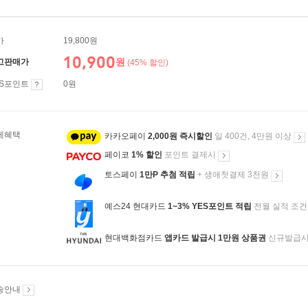
가
19,800원
10,900
원
고판매가
(45% 할인)
ES포인트
0원
제혜택
카카오페이
2,000원 즉시할인
일 400건, 4만원 이상
페이코
1% 할인
포인트 결제시
토스페이
1만P 추첨 적립
+ 생애첫결제 3천원
예스24 현대카드
1~3% YES포인트 적립
전월 실적 조건
현대백화점카드
앱카드 발급시 1만원 상품권
신규발급
송안내