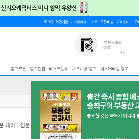
로그인
회원가입
마이페이지
카트
주문/배송
고객센터
Gl
중고쿠폰
중고전집
베스트셀러
새로나온 중고
예스24배송 중고
운 패러다임을 읽는 안내서