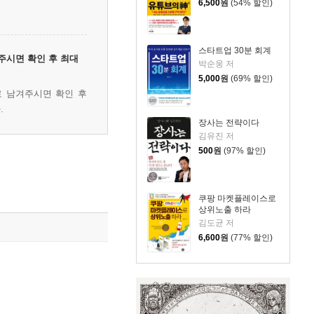
6,500
원
(54% 할인)
스타트업 30분 회계
주시면 확인 후 최대
박순웅 저
5,000
원
(69% 할인)
로 남겨주시면 확인 후
.
장사는 전략이다
김유진 저
500
원
(97% 할인)
쿠팡 마켓플레이스로
상위노출 하라
김도균 저
6,600
원
(77% 할인)