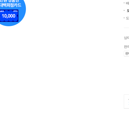
배
도
상
판
판