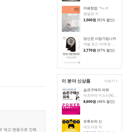
카페창업 ㄱㄴㄷ
원일란 저
1,500
원
(91% 할인)
당신은 사업가입니까
캐럴 로스 저/유정식 역
2,770
원
(87% 할인)
이 분야 신상품
더보기
습관구매의 파워
마츠무라 키요시(松村 淸) 저/손대홍 역
8,600
원
(46% 할인)
유튜브의 신
대도서관 저
우 재고 변동으로 인해