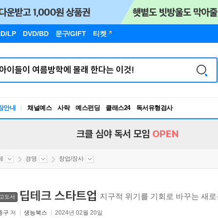
D/LP
DVD/BD
문구
/GIFT
티켓
독서유형검사
장안내
채널예스
사락
예스펀딩
클래스24
RBTI Lab
독서유형검사
크클 심야 독서 모임
OPEN
제
경영
창업/장사
딥테크 스타트업
지구적 위기를 기회로 바꾸는 새로
고도서
종구
저
생능북스
2024년 02월 20일