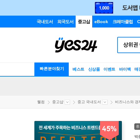
국내도서
외국도서
중고샵
eBook
크레마클럽
C
빠른분야찾기
베스트
신상품
이벤트
바이백
매
웰컴
중고샵
중고 국내도서
비즈니스와 경
중
45%
박