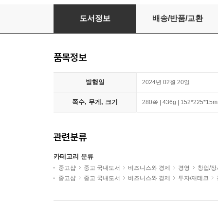
딥테크 스타트업
도서정보
배송/반품/교환
품목정보
발행일
2024년 02월 20일
쪽수, 무게, 크기
280쪽 | 436g | 152*225*15
관련분류
카테고리 분류
중고샵
중고 국내도서
비즈니스와 경제
경영
창업/장
중고샵
중고 국내도서
비즈니스와 경제
투자/재테크