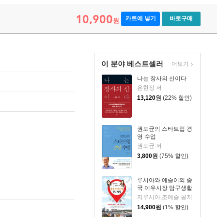
10,900
카트에 넣기
바로구매
원
이 분야 베스트셀러
더보기
나는 장사의 신이다
은현장 저
13,120
원
(22% 할인)
권도균의 스타트업 경
영 수업
권도균 저
3,800
원
(75% 할인)
루시아와 예슬이의 중
국 이우시장 탐구생활
지루시아,조예슬 공저
14,900
원
(1% 할인)