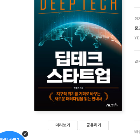
정
중
Y
결
미리보기
공유하기
배