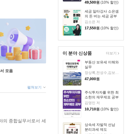
49,500
원
(10% 할인)
세금 일타강사 소은셈
의 돈 버는 세금 공부
김소은 저
17,550
원
(10% 할인)
이 분야 신상품
더보기
부동산 보유세 이해와
실무
도서 모음
장상록,전성수,김보경 저
47,000
원
펼쳐보기
주식투자자를 위한 최
소한의 재무제표 공부
김영민 저
10,710
원
(10% 할인)
분야의 종합실무서로서 세
상속세 자발적 선납
분리과세 제도