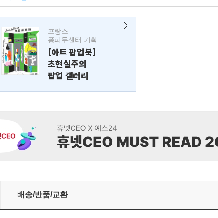
프랑스
퐁피두센터 기획
[아트 팝업북]
초현실주의
팝업 갤러리
배송/반품/교환