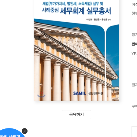
이
첫
정
판
Y
결
구
공유하기