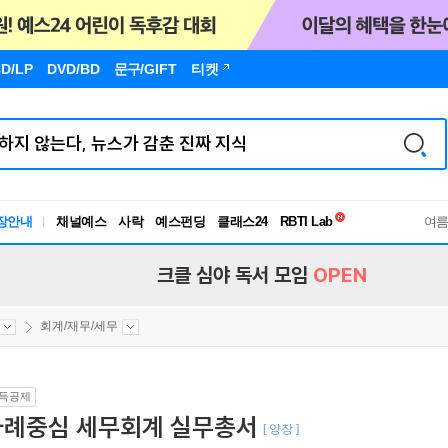
D/LP
DVD/BD
문구
/GIFT
티켓
독서유형검사
RBTI Lab
장안내
채널예스
사락
예스펀딩
클래스24
독서유형검사
여
크클 심야 독서 모임
OPEN
회계/재무/세무
득공제
사례중심 세무회계 실무총서
[ 양장 ]