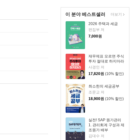
이 분야 베스트셀러
더보기
2026 주택과 세금
편집부 저
7,000
원
재무제표 모르면 주식
투자 절대로 하지마라
사경인 저
17,820
원
(10% 할인)
최소한의 세금공부
조문교 저
18,900
원
(10% 할인)
실전! SAP 원가관리
1. 관리회계 구성과 제
조원가 배부
김대수 저