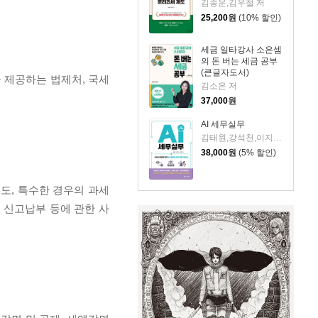
김종운,김우철 저
25,200
원
(10% 할인)
세금 일타강사 소은셈
의 돈 버는 세금 공부
(큰글자도서)
 제공하는 법제처, 국세
김소은 저
37,000
원
AI 세무실무
김태원,강석천,이지영 저
38,000
원
(5% 할인)
도, 특수한 경우의 과세
 신고납부 등에 관한 사