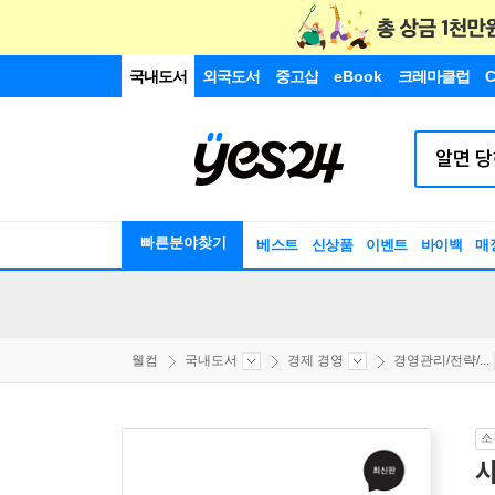
국내도서
외국도서
중고샵
eBook
크레마클럽
C
빠른분야찾기
베스트
신상품
이벤트
바이백
매
웰컴
국내도서
경제 경영
경영관리/전략/...
소