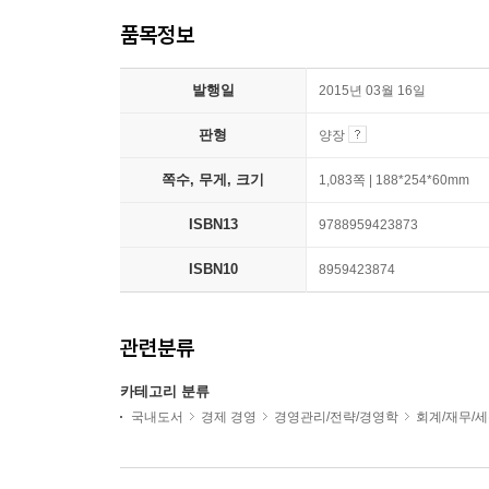
품목정보
발행일
2015년 03월 16일
판형
양장
쪽수, 무게, 크기
1,083쪽 | 188*254*60mm
ISBN13
9788959423873
ISBN10
8959423874
관련분류
카테고리 분류
국내도서
경제 경영
경영관리/전략/경영학
회계/재무/