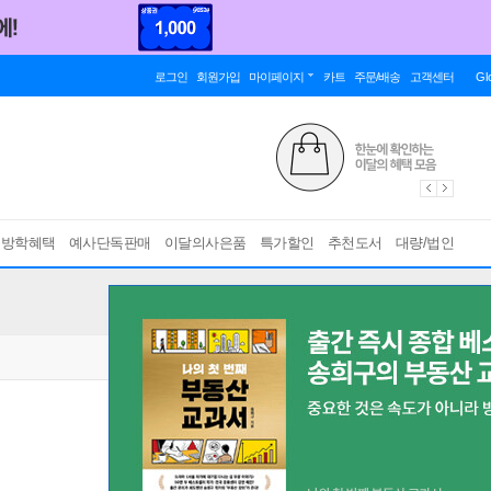
로그인
회원가입
마이페이지
카트
주문/배송
고객센터
Gl
름방학혜택
예사단독판매
이달의사은품
특가할인
추천도서
대량/법인