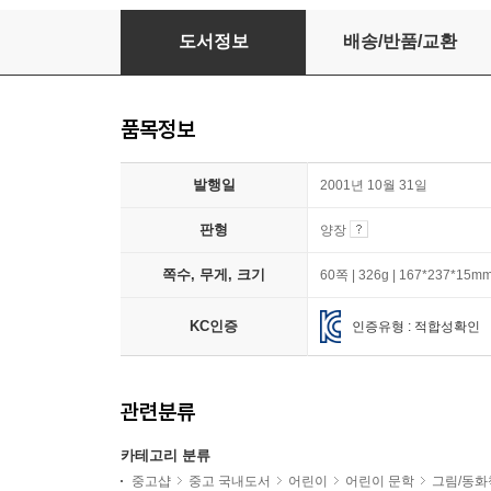
책 먹는 여우
도서정보
배송/반품/교환
품목정보
발행일
2001년 10월 31일
판형
양장
쪽수, 무게, 크기
60쪽 | 326g | 167*237*15m
KC인증
인증유형 : 적합성확인
관련분류
카테고리 분류
중고샵
중고 국내도서
어린이
어린이 문학
그림/동화