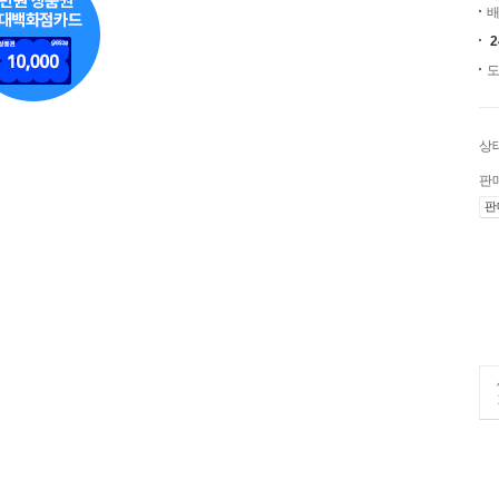
배
도
상
판
판