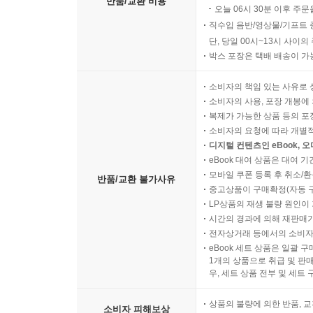
반품/교환 비용
오늘 06시 30분 이후 주문
직수입 음반/영상물/기프트 
단, 당일 00시~13시 사이
박스 포장은 택배 배송이 가
소비자의 책임 있는 사유로 
소비자의 사용, 포장 개봉에 
복제가 가능한 상품 등의 포장을 
소비자의 요청에 따라 개별
디지털 컨텐츠인 eBook, 
eBook 대여 상품은 대여 기
모바일 쿠폰 등록 후 취소/환
반품/교환 불가사유
중고상품이 구매확정(자동 
LP상품의 재생 불량 원인이 기
시간의 경과에 의해 재판매가
전자상거래 등에서의 소비자
eBook 세트 상품은 일괄 
1개의 상품으로 취급 및 판매
우, 세트 상품 전부 및 세트
상품의 불량에 의한 반품, 교
소비자 피해보상