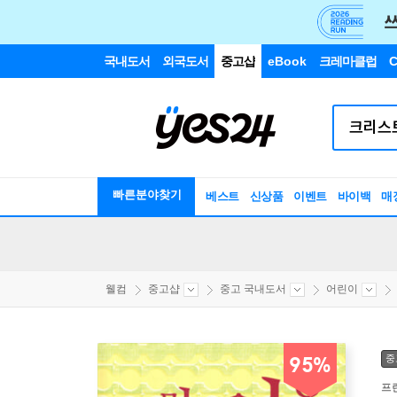
국내도서
외국도서
중고샵
eBook
크레마클럽
C
빠른분야찾기
베스트
신상품
이벤트
바이백
매
웰컴
중고샵
중고 국내도서
어린이
중
95%
프