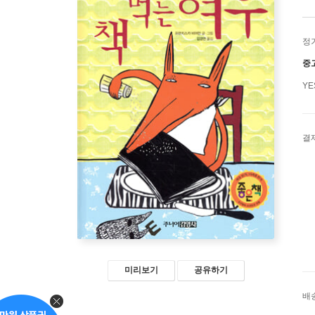
정
중
Y
결
미리보기
공유하기
배