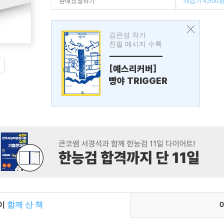
판매요청하기
매입가 4,500
김은성 작가
친필 메시지 수록
---------------
[예스리커버]
빵야 TRIGGER
들이
함께 산 책