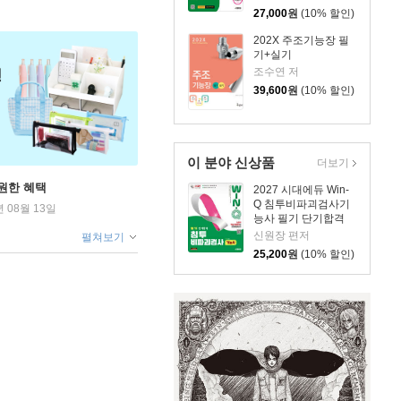
27,000
원
(10% 할인)
202X 주조기능장 필
기+실기
조수연 저
39,600
원
(10% 할인)
이 분야 신상품
더보기
원한 혜택
2027 시대에듀 Win-
Q 침투비파괴검사기
년 08월 13일
능사 필기 단기합격
신원장 편저
펼쳐보기
25,200
원
(10% 할인)