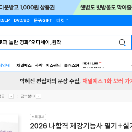
D/LP
DVD/BD
문구
/GIFT
티켓
독서유형검사
RBTI Lab
장안내
채널예스
사락
예스펀딩
클래스24
독서유형검사
박혜진 편집자의 문장 수집,
채널예스 1화 보러 가
...
금속분야
소득공제
2026 나합격 제강기능사 필기+