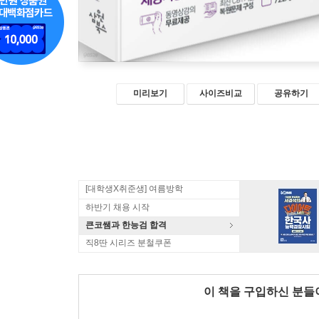
미리보기
사이즈비교
공유하기
[대학생X취준생] 여름방학
하반기 채용 시작
큰코쌤과 한능검 합격
직8딴 시리즈 분철쿠폰
이 책을 구입하신 분