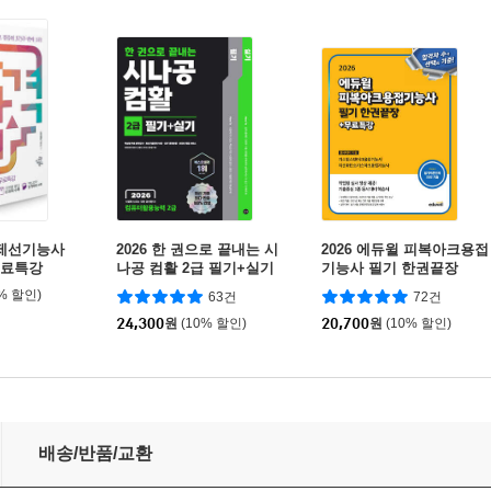
 제선기능사
2026 한 권으로 끝내는 시
2026 에듀윌 피복아크용접
무료특강
나공 컴활 2급 필기+실기
기능사 필기 한권끝장
(컴퓨터활용능력 2급)
0% 할인)
63건
72건
24,300
원
(10% 할인)
20,700
원
(10% 할인)
배송/반품/교환