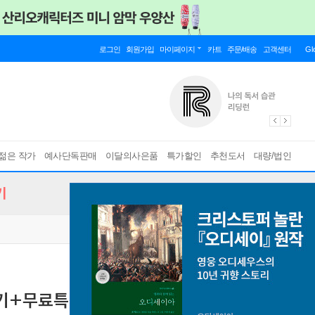
로그인
회원가입
마이페이지
카트
주문/배송
고객센터
Gl
젊은 작가
예사단독판매
이달의사은품
특가할인
추천도서
대량/법인
기
실기+무료특강
[ 동영상강의 무료제공/핵심요약 합격족보 수록 ]