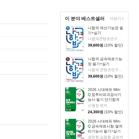
이 분야 베스트셀러
더보기
나합격 제선기능장 필
기+실기
나합격콘텐츠연구소 저
39,600
원
(10% 할인)
나합격 금속재료기능
장 필기+실기
나합격 콘텐츠연구소 저
39,600
원
(10% 할인)
2026 시대에듀 Win-
Q 침투비파괴검사기
능사 필기 단기합격
신원장 편저
24,300
원
(10% 할인)
2026 시대에듀 Win-
Q 금속재료시험·열처
리기능사 필기+실기
단기합격
권유현,김풍환 공편저