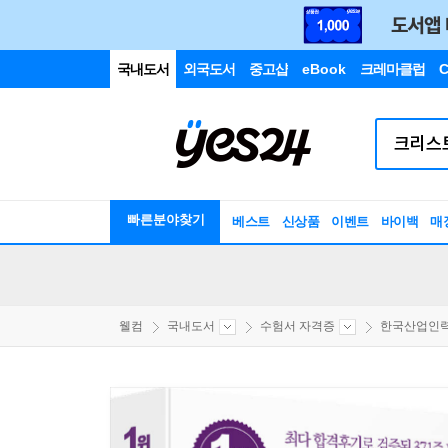
국내도서
외국도서
중고샵
eBook
크레마클럽
C
빠른분야찾기
베스트
신상품
이벤트
바이백
매
웰컴
국내도서
수험서 자격증
한국산업인력공