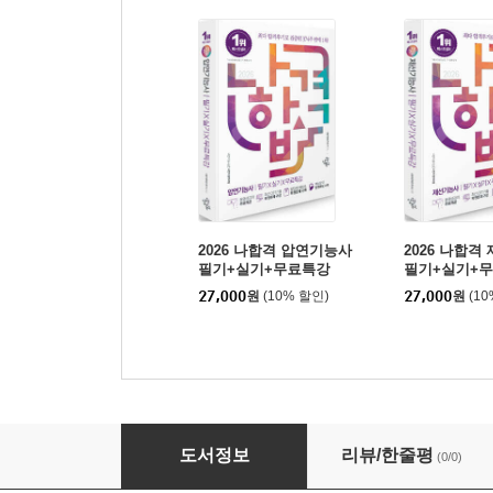
2026 나합격 압연기능사
2026 나합격
필기+실기+무료특강
필기+실기+
27,000
원
(10% 할인)
27,000
원
(1
2026 나합격 제강기능사 필기+실기+무료특강
도서정보
리뷰/한줄평
(0/0)