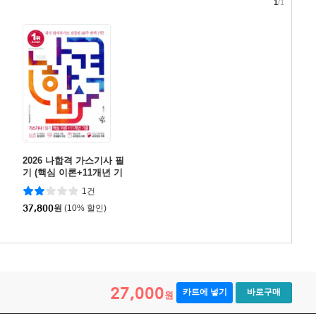
1
/1
2026 나합격 가스기사 필
기 (핵심 이론+11개년 기
출)
1건
37,800
원
(10% 할인)
27,000
카트에 넣기
바로구매
원