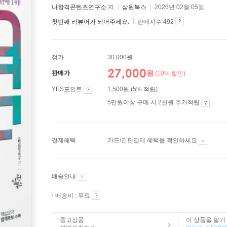
나합격콘텐츠연구소
저
삼원북스
2026년 02월 05일
첫번째 리뷰어가 되어주세요.
판매지수 492
정가
30,000원
27,000
원
판매가
(10% 할인)
YES포인트
1,500원 (5% 적립)
5만원이상 구매 시 2천원 추가적립
결제혜택
카드/간편결제 혜택을 확인하세요
배송안내
배송비 : 무료
중고상품
이 상품을 팔기