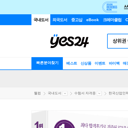
국내도서
외국도서
중고샵
eBook
크레마클럽
C
빠른분야찾기
베스트
신상품
이벤트
바이백
매
웰컴
국내도서
수험서 자격증
한국산업인력공