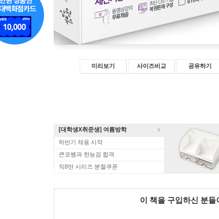
미리보기
사이즈비교
공유하기
[대학생X취준생] 여름방학
하반기 채용 시작
큰코쌤과 한능검 합격
직8딴 시리즈 분철쿠폰
이 책을 구입하신 분