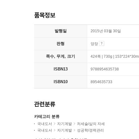
품목정보
발행일
2015년 03월 30일
판형
양장
쪽수, 무게, 크기
424쪽 | 730g | 153*224*30
ISBN13
9788954635738
ISBN10
8954635733
관련분류
카테고리 분류
국내도서
자기계발
처세술/삶의 자세
국내도서
자기계발
성공학/경력관리