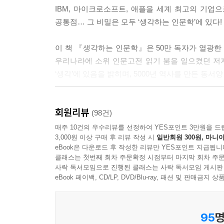
과를 올리고 있다. - [5장. 생각] 중에서
IBM, 마이크로소프트, 애플을 세계 최고의 기업
공통점… 그 비밀은 모두 ‘생각하는 인문학’에 있다!
--- 본문 중에서
이 책 『생각하는 인문학』은 50만 독자가 열광
우리나라에 소위 인문고전 읽기 붐을 일으켰던 저자
‘생각’에 있음을 밝히며, 5000년 역사를 만든 동
회원리뷰
공자, 소크라테스, 정약용, 스티브 잡스, 빌 게이츠
(98건)
5000년 역사를 만든 동서양 천재들은 모두 ‘생각하
매주 10건의 우수리뷰를 선정하여 YES포인트 3만원을 드
3,000원 이상 구매 후 리뷰 작성 시
일반회원 300원, 마니아
eBook은 다운로드 후 작성한 리뷰만 YES포인트 지급됩니
‘생각하는 인문학’은 총 6단계로 이루어진다. 지금
클래스는 첫번째 회차 주문확정 시점부터 마지막 회차 주문
채우는 ‘습득’, 공부와 생각의 강력한 이유를 세우는 ‘
사락 독서모임으로 진행된 클래스는 사락 독서모임 게시판
5000년 역사를 만든 동서양 천재들의 사색공부법을
eBook 페이백, CD/LP, DVD/Blu-ray, 패션 및 판매금
사색공부법 01. 위대해지려고 각오한 사람만이 위인이
95
명
사색공부법 02. 당신의 마음은 어디에 있는가? 거경