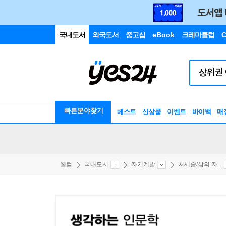
국내도서
외국도서
중고샵
eBook
크레마클럽
C
빠른분야찾기
베스트
신상품
이벤트
바이백
매
웰컴
국내도서
자기계발
처세술/삶의 자...