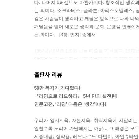
다. 나머지 5퍼센트도 마찬가지다. 창조적인 생각
는 의미다. 소크라테스, 플라톤, 아리스토텔레스, 공
같은 사람들이 생각하고 깨달은 방식으로 나와 너와 
깨달음을 얻어 새로운 생각과 문화, 문명을 인류에게
는 의미다. - [3장. 입지] 중에서
1957년, IBM은 1조원 넘는 매출을 기록했다. 1
79조원을 기록하면서 세계 1위의 기업이 되었다. 
이렇게 말한다.
출판사 리뷰
“만일 토머스 J. 왓슨이 ‘Think’를 사훈으로 내걸
이라는 IBM의 기적 뒤에는 ‘Think’가 있다. 그
50만 독자가 기다렸다!
배출한 세계에서 가장 창조적인 기업, 『포춘』 선정 세
『리딩으로 리드하라』 5년 만의 실전편!
물음] 중에서
인문고전, ‘리딩’ 다음은 ‘생각’이다!
그러니까 빌 게이츠, 폴 앨런, 스티브 발머가 만든
우리가 입시지옥, 자본지옥, 취직지옥에 시달리는
다. 그래야 마이크로소프트의 눈부신 성장비결이었던 ‘
일할수록 도리어 가난해지는 까닭… 그 배경은 모두 
할 수 있다. 참고로 미국의 창의적인 젊은 CEO들은 
세종대왕, 정약용, 레오나르도 다빈치, 아인슈타인…