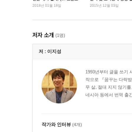
코치)
2018년 01월 18일
2015년 12월 03일
우리 곁에 이미 와 있는 ‘불행한 미래’를 바꾸는 방법
5장. 생각: ‘그’의 생각이 아닌 ‘나’의 생각을 하라
잡스의 인문학은 하이데거의 철학이다
저자 소개
(1명)
IBM, 마이크로소프트, 애플 창업자의 ‘How To Think
레오나르도 다빈치의 특별한 인문학 공부법 11가지
저 :
이지성
아인슈타인은 고통스러울 정도로 읽고, 토론하고, 
6장. 실천: 5000년 역사를 만든 동서양 천재들의 
1993년부터 글을 쓰기
천재들에게만 비밀스럽게 전수되어온 최강의 공부
작으로 『꿈꾸는 다락방
사색공부법 01. 위대해지려고 각오한 사람만이 위인
무 살, 절대 지지 않기를
사색공부법 02. 당신의 마음은 어디에 있는가? 거
네시아 등에서 번역 출간되
사색공부법 03. 전쟁 같은 독서와 사색, 격물치지 
사색공부법 04. 소크라테스처럼, 육체의 한계를 
사색공부법 05. 천재들의 영혼과 만날 수 있는 유일
사색공부법 06. 인문고전의 반열에 오른 해설서로
작가와 인터뷰
(4개)
사색공부법 07. 순정을 바치듯 한 권의 인문고전에