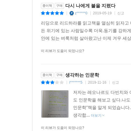
다시 나에게 불을 지폈다
종이책
구매
z******0
2019-05-19
신고
|
|
|
리딩으로 리드하라를 읽고책을 열심히 읽자고 
든 위기에 있는 사람일수록 더욱.동기를 강하
안에 있는 벼룩처럼 살아왔고난 이제 겨우 세상
이 리뷰가 도움이 되었나요?
생각하는 인문학
종이책
구매
l*******5
2019-11-16
신고
|
|
|
저자는 레오나르도 다빈치와 아
도 인문학을 해보고 싶다.나도
인문학"책을 알게 되었습니다.
생각합...
더보기
이 리뷰가 도움이 되었나요?