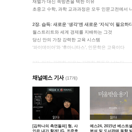
재벌가 대신 쪽방촌을 택한 이유
초중고 수학, 과학 교과과정은 모두 인문고전에서 
2장. 습득: 새로운 ‘생각’엔 새로운 ‘지식’이 필요하
월스트리트와 세계 경제를 지배하는 그것
당신 안의 가장 강력한 교육 시스템
‘파이데이아’와 ‘후마니타스’, 인문학은 교육이다
3장. 입지: 강력한 이유는 강력한 행동을 낳는다
인문학 천재들의 두뇌 속 시간은 91만 2500배 느
채널예스 기사
왜 우리는 입시지옥, 취직지옥, 자본지옥에 시달리
(17개)
아인슈타인과 정약용의 공통점, 업무 천재를 만드
거부(巨富)가 된 사람들은 모두 사물의 이치를 깨
4장. 물음: 얻으려면 구하라
파산 직전의 회사를 최고의 기업으로 변화시킨 비
읽다
읽다
‘Think’는 ‘생각’이 아니다
[김하나의 측면돌파] 형, 사
예스24, 2015년 베스트
인은 내가 할게! (G. 조준호
분석 및 도서판매 동향 
데카르트는 ‘생각하는 나’를 발견했다