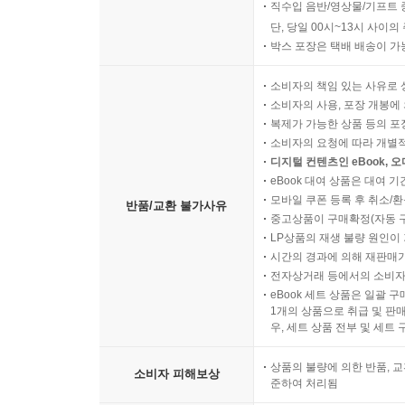
직수입 음반/영상물/기프트 
단, 당일 00시~13시 사이
박스 포장은 택배 배송이 가
소비자의 책임 있는 사유로 
소비자의 사용, 포장 개봉에 
복제가 가능한 상품 등의 포장을 
소비자의 요청에 따라 개별
디지털 컨텐츠인 eBook, 
eBook 대여 상품은 대여 기
모바일 쿠폰 등록 후 취소/환
반품/교환 불가사유
중고상품이 구매확정(자동 
LP상품의 재생 불량 원인이 기
시간의 경과에 의해 재판매가
전자상거래 등에서의 소비자
eBook 세트 상품은 일괄 
1개의 상품으로 취급 및 판매
우, 세트 상품 전부 및 세트
상품의 불량에 의한 반품, 교
소비자 피해보상
준하여 처리됨