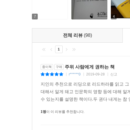
책에서 말하는 ‘생각하는 인문학’이란 곧 ‘살아 있는
백성들을 부유하게 해준 뒤에 인문학을 하게 해야
자들이다’(『사기』)라던 사마천의 주장처럼, 이 책은
7
4
게이츠, 스티브 잡스는 ‘생각하는 인문학’을 통
소크라테스, 정약용은 ‘생각하는 인문학’을 통해 자
전체 리뷰
(98)
우리가 ‘인문학’을 공부하는 이유는 ‘더 똑똑해지기
주장하며, 동서양 천재들의 생각법을 구체적으로 정
1
주위 사람에게 권하는 책
종이책
구매
r******0
2019-09-28
신고
|
|
|
지인의 추천으로 리딩으로 리드하라를 읽고 그
대해서 알게 돼고 인문학의 영향 등에 대해 알
수 있는지를 설명한 책이다.두 권다 내게는 참 인
1명
이 이 리뷰를 추천합니다.