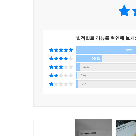
사색공부법 03. 전쟁 같은 독서와 사색, 격물치지 하
사색공부법 04. 소크라테스처럼, 육체의 한계를 초
사색공부법 05. 천재들의 영혼과 만날 수 있는 유일
사색공부법 06. 인문고전의 반열에 오른 해설서로 
사색공부법 07. 순정을 바치듯 한 권의 인문고전에 
별점별로 리뷰를 확인해 보세
사색공부법 08. 인문고전의 목차로 사색지도를 그려
65%
사색공부법 09. 연표를 통해 균형 잡힌 시각을 길러
사색공부법 10. 그랜드투어 하라.
28%
4%
지금, 당신은 생각‘당하고’ 있다
1%
‘생각의 노예’가 되지 마라, ‘생각’의 주인이 되어라
2%
“지금 당신의 인생이 꼬일 대로 꼬여 있는 근본적
일제와 프러시아와 친일파와 독재자가 심어놓은 저
심어야 한다. 두뇌의 생각구조를 완벽하게 바꿀 때
바뀔 것이다.” - 본문 중에서