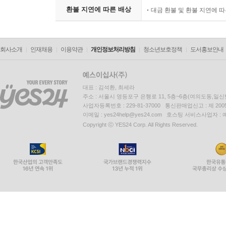
환불 지연에 따른 배상
대금 환불 및 환불 지연에 
회사소개
인재채용
이용약관
개인정보처리방침
청소년보호정책
도서홍보안내
대표 : 김석환, 최세라
주소 : 서울시 영등포구 은행로 11, 5층~6층(여의도동,일신
사업자등록번호 : 229-81-37000 통신판매업신고 : 제 200
이메일 : yes24help@yes24.com 호스팅 서비스사업자 :
Copyright ⓒ YES24 Corp. All Rights Reserved.