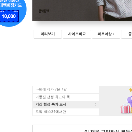
미리보기
사이즈비교
파트너샵
공
나민애 작가 7문 7답
이동진 선정 최고의 책
기간 한정 특가 도서
오직, 예스24에서만
이 책을 구입하신 분