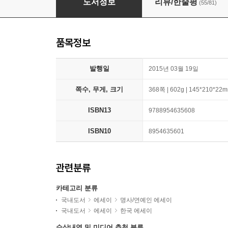
도서정보
리뷰/한줄평
(55/81)
품목정보
발행일
2015년 03월 19일
쪽수, 무게, 크기
368쪽 | 602g | 145*210*22
ISBN13
9788954635608
ISBN10
8954635601
관련분류
카테고리 분류
국내도서
에세이
명사/연예인 에세이
국내도서
에세이
한국 에세이
수상내역 및 미디어 추천 분류