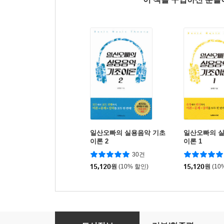
일산오빠의 실용음악 기초
일산오빠의 
이론 2
이론 1
30건
15,120
원
(10% 할인)
15,120
원
(10
김이나의 작사법