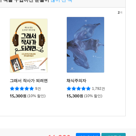
2
/4
그래서 작사가 되려면
채식주의자
9건
1,792건
15,300
원
(10% 할인)
15,300
원
(10% 할인)