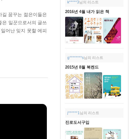
k*****3
님의 리스트
2016년 4월 내가 읽은 책
하길 꿈꾸는 젊은이들은
‘좋은 일꾼으로서의 글쓰
 일어난 잊지 못할 에피
g********s
님의 리스트
2015년 8월 북켄드
j******1
님의 리스트
진로도서구입