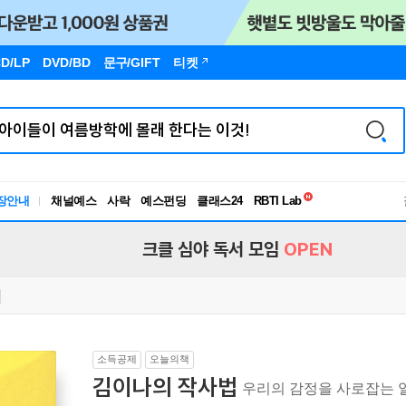
D/LP
DVD/BD
문구
/GIFT
티켓
독서유형검사
RBTI Lab
장안내
채널예스
사락
예스펀딩
클래스24
독서유형검사
크클 심야 독서 모임
OPEN
소득공제
오늘의책
김이나의 작사법
우리의 감정을 사로잡는 