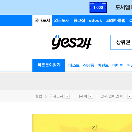
국내도서
외국도서
중고샵
eBook
크레마클럽
C
빠른분야찾기
베스트
신상품
이벤트
바이백
매
웰컴
국내도서
에세이
명사/연예인 에...