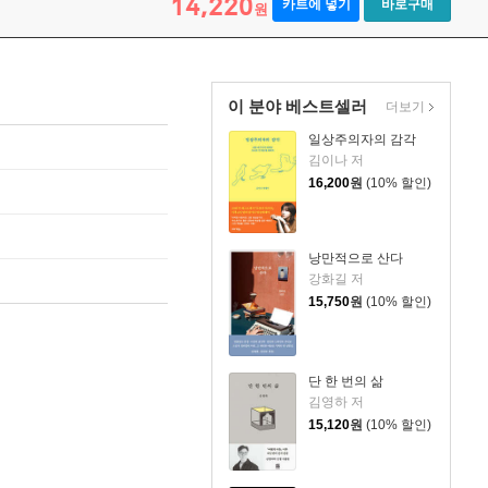
14,220
카트에 넣기
바로구매
원
이 분야 베스트셀러
더보기
일상주의자의 감각
김이나 저
16,200
원
(10% 할인)
낭만적으로 산다
강화길 저
15,750
원
(10% 할인)
단 한 번의 삶
김영하 저
15,120
원
(10% 할인)