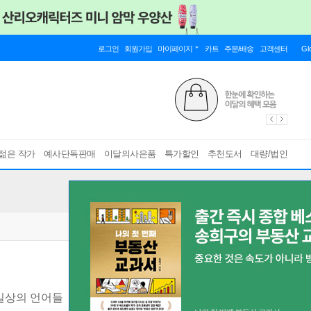
로그인
회원가입
마이페이지
카트
주문/배송
고객센터
Gl
젊은 작가
예사단독판매
이달의사은품
특가할인
추천도서
대량/법인
일상의 언어들