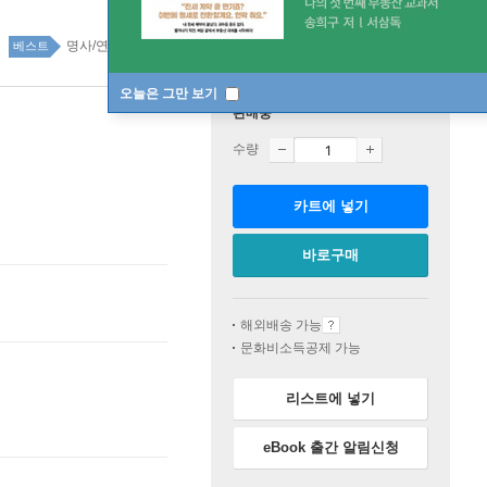
명사/연예인 에세이 29위
국내도서 top100 6주
베스트
오늘은 그만 보기
판매중
수량
카트에 넣기
바로구매
해외배송 가능
문화비소득공제 가능
리스트에 넣기
eBook 출간 알림신청