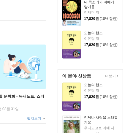
내 목소리가 너에게
닿기를
정재헌 저
17,820
원
(10% 할인)
오늘의 현조
이은형 저
17,820
원
(10% 할인)
이 분야 신상품
더보기
오늘의 현조
이은형 저
철 문학회 - 독서노트, 스티
17,820
원
(10% 할인)
년 08월 31일
언제나 사랑을 노래할
펼쳐보기
게요
우타고코로 리에 저