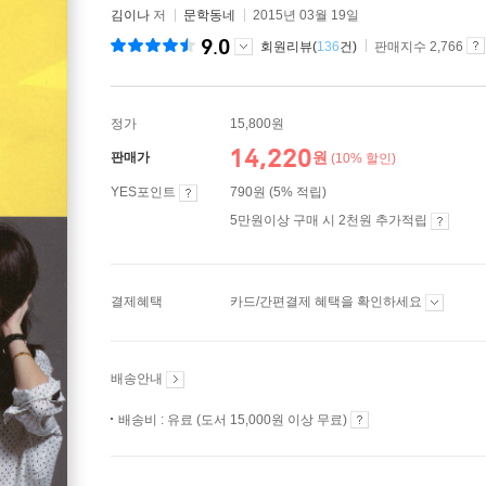
김이나
저
문학동네
2015년 03월 19일
9.0
회원리뷰(
136
건)
판매지수 2,766
정가
15,800원
14,220
원
판매가
(10% 할인)
YES포인트
790원 (5% 적립)
5만원이상 구매 시 2천원 추가적립
결제혜택
카드/간편결제 혜택을 확인하세요
배송안내
배송비 : 유료 (도서 15,000원 이상 무료)