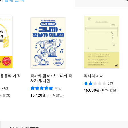
실용음악 기초
작사와 썸타기! 그니까 작
작사의 시대
사가 뭐냐면
1건
68건
26건
15,030
원
(10% 할인)
% 할인)
15,120
원
(10% 할인)