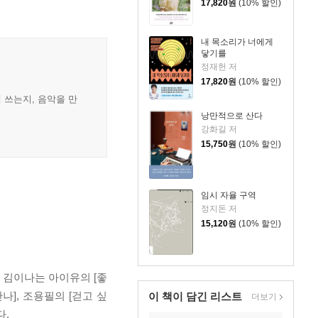
17,820
원
(10% 할인)
내 목소리가 너에게
닿기를
정재헌 저
17,820
원
(10% 할인)
 쓰는지, 음악을 만
낭만적으로 산다
강화길 저
15,750
원
(10% 할인)
임시 자율 구역
정지돈 저
15,120
원
(10% 할인)
 김이나는 아이유의 [좋
만나], 조용필의 [걷고 싶
이 책이 담긴
리스트
더보기
다.