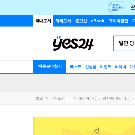
국내도서
외국도서
중고샵
eBook
크레마클럽
C
빠른분야찾기
베스트
신상품
이벤트
바이백
매
웰컴
국내도서
에세이
명사/연예인 에...