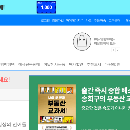
로그인
회원가입
마이페이지
카트
주문/배송
고객센터
Gl
름방학혜택
예사단독판매
이달의사은품
특가할인
추천도서
대량/법인
세요!
일상의 언어들