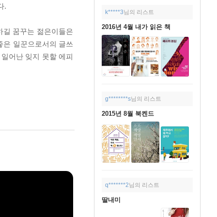
다.
k*****3
님의 리스트
2016년 4월 내가 읽은 책
하길 꿈꾸는 젊은이들은
‘좋은 일꾼으로서의 글쓰
 일어난 잊지 못할 에피
g********s
님의 리스트
2015년 8월 북켄드
q*******2
님의 리스트
딸내미