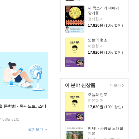
내 목소리가 너에게
닿기를
정재헌 저
17,820
원
(10% 할인)
오늘의 현조
이은형 저
17,820
원
(10% 할인)
이 분야 신상품
더보기
오늘의 현조
이은형 저
철 문학회 - 독서노트, 스티
17,820
원
(10% 할인)
년 08월 31일
언제나 사랑을 노래할
펼쳐보기
게요