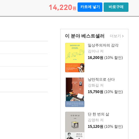
14,220
카트에 넣기
바로구매
원
이 분야 베스트셀러
더보기
일상주의자의 감각
김이나 저
16,200
원
(10% 할인)
낭만적으로 산다
강화길 저
15,750
원
(10% 할인)
단 한 번의 삶
김영하 저
15,120
원
(10% 할인)