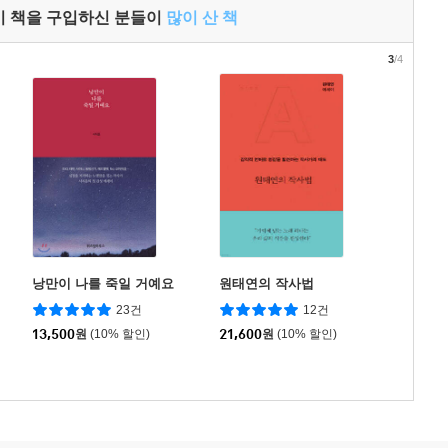
이 책을 구입하신 분들이
많이 산 책
3
/4
낭만이 나를 죽일 거예요
원태연의 작사법
23건
12건
13,500
원
(10% 할인)
21,600
원
(10% 할인)