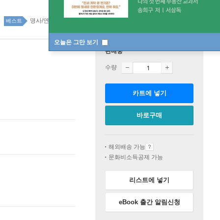
명사/연예인 에세이 29위
국내도서 top100 6주
베스트
오늘은 그만 보기
판매중
수량
카트에 넣기
바로구매
해외배송 가능
문화비소득공제 가능
리스트에 넣기
eBook 출간 알림신청