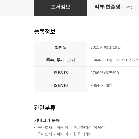
김이나의 작사법
도서정보
리뷰/한줄평
(55/81)
품목정보
발행일
2015년 03월 19일
쪽수, 무게, 크기
368쪽 | 602g | 145*210*22
ISBN13
9788954635608
ISBN10
8954635601
관련분류
카테고리 분류
국내도서
에세이
명사/연예인 에세이
국내도서
에세이
한국 에세이