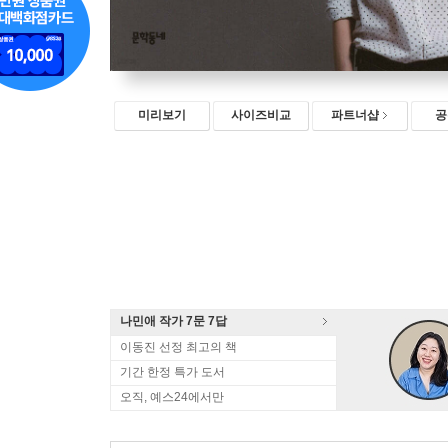
미리보기
사이즈비교
파트너샵
공
나민애 작가 7문 7답
이동진 선정 최고의 책
기간 한정 특가 도서
오직, 예스24에서만