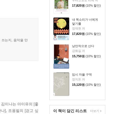
우타고코로 리에 저
17,820
원
(10% 할인)
내 목소리가 너에게
닿기를
정재헌 저
17,820
원
(10% 할인)
 쓰는지, 음악을 만
낭만적으로 산다
강화길 저
15,750
원
(10% 할인)
임시 자율 구역
정지돈 저
15,120
원
(10% 할인)
 김이나는 아이유의 [좋
만나], 조용필의 [걷고 싶
이 책이 담긴
리스트
더보기