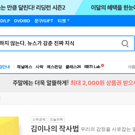
D/LP
DVD/BD
문구
/GIFT
티켓
독서유형검사
장안내
채널예스
사락
예스펀딩
클래스24
RBTI Lab
여
독서유형검사
주말에는 더욱 알뜰하게!
최대 2,000원 상품권 받으
소득공제
오늘의책
김이나의 작사법
우리의 감정을 사로잡는 