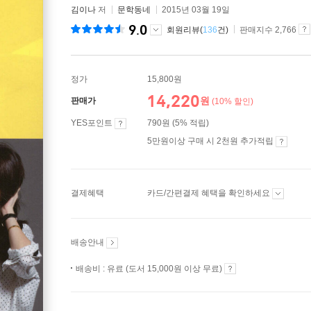
김이나
저
문학동네
2015년 03월 19일
9.0
회원리뷰(
136
건)
판매지수 2,766
정가
15,800원
14,220
원
판매가
(10% 할인)
YES포인트
790원 (5% 적립)
5만원이상 구매 시 2천원 추가적립
결제혜택
카드/간편결제 혜택을 확인하세요
배송안내
배송비 : 유료 (도서 15,000원 이상 무료)