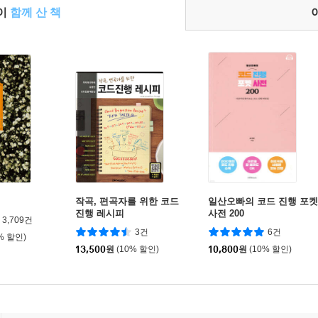
들이
함께 산 책
작곡, 편곡자를 위한 코드
일산오빠의 코드 진행 포켓
진행 레시피
사전 200
3,709건
3건
6건
% 할인)
13,500
원
(10% 할인)
10,800
원
(10% 할인)