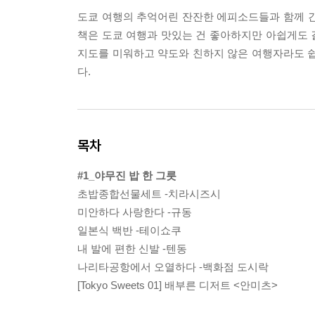
도쿄 여행의 추억어린 잔잔한 에피소드들과 함께 간편
책은 도쿄 여행과 맛있는 건 좋아하지만 아쉽게도 길
지도를 미워하고 약도와 친하지 않은 여행자라도 쉽게
다.
목차
#1_야무진 밥 한 그릇
초밥종합선물세트 -치라시즈시
미안하다 사랑한다 -규동
일본식 백반 -테이쇼쿠
내 발에 편한 신발 -텐동
나리타공항에서 오열하다 -백화점 도시락
[Tokyo Sweets 01] 배부른 디저트 <안미츠>