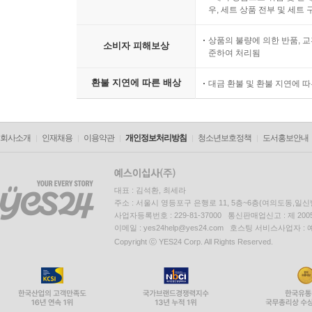
우, 세트 상품 전부 및 세트
상품의 불량에 의한 반품, 교
소비자 피해보상
준하여 처리됨
환불 지연에 따른 배상
대금 환불 및 환불 지연에 
회사소개
인재채용
이용약관
개인정보처리방침
청소년보호정책
도서홍보안내
대표 : 김석환, 최세라
주소 : 서울시 영등포구 은행로 11, 5층~6층(여의도동,일신
사업자등록번호 : 229-81-37000 통신판매업신고 : 제 200
이메일 : yes24help@yes24.com 호스팅 서비스사업자 :
Copyright ⓒ YES24 Corp. All Rights Reserved.