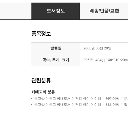
도쿄 싱글 식탁
도서정보
배송/반품/교환
품목정보
발행일
2008년 05월 20일
쪽수, 무게, 크기
296쪽 | 484g | 148*210*20
관련분류
카테고리 분류
중고샵
중고 국내도서
건강 취미
여행
테마여행
문
중고샵
중고 국내도서
건강 취미
여행
해외여행
일