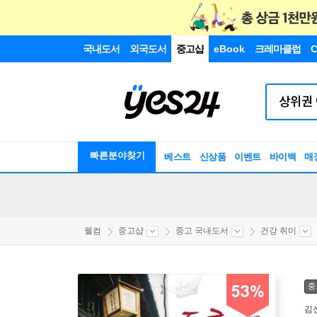
국내도서
외국도서
중고샵
eBook
크레마클럽
C
빠른분야찾기
베스트
신상품
이벤트
바이백
매
웰컴
중고샵
중고 국내도서
건강 취미
중
53%
김