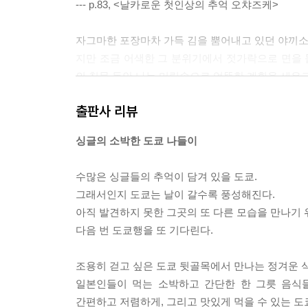
--- p.83, <날카로운 첫인상의 추억 오챠즈케>
#6_東京日記
아줌마, 잘못했어요 -몬쟈야끼
자그마한 포장마차 가득 김을 뿜어내고 있던 야끼소바
친구가 콕 찍은 도쿄 완소남 -모스버거
지만 조금 어색한 그 분위기에서 젓가락으로 면을
지도 볼 줄 모르는 여자 -카츠산도
의 침묵 동안 나는 머릿속으로 엉뚱한 계획을 세우고 
오모테산도, 길 위의 추억 -커피 브레이크
--- p.102, <4월 이야기 야끼소바> 중에서
처녀들의 도쿄몸살 -우나쥬
출판사 리뷰
[Tokyo Sweets 06] <맛차 파르페>& <맛차 바바로아
사람이 북적대지 않는 평범한 주택가 역에 일단 내
싱글의 소박한 도쿄 나들이
◎ 알아두면 손해 안 보는 <식탁 일본어>
워져 있는 슈퍼마켓이나 상점가가 나온다. 힘든 여
에서 좋~다고 채소를 구경하고, 슈퍼마켓 육류코너
수많은 싱글들의 추억이 담겨 있을 도쿄.
# 한눈에 보는 <일본음식의 감초들>
--- p.130, <내가 편애하는 동네 델리세트> 중에서
그래서인지 도쿄는 날이 갈수록 풍성해진다.
아직 발견하지 못한 그곳의 또 다른 모습을 만나기 
쇼핑 가방이 적당히 무거웠졌을 때쯤이면 어느새 점
다음 번 도쿄행을 또 기다린다.
릿색 소스와 마요네즈가 X선을 그리고 있는 타코야
어금니가 동시에 뜨거워지며, 통통한 문어가 입 안에
조용히 걷고 싶은 도쿄 뒷골목에서 만나는 정겨운 
--- p.167, <한낮의 맥주타임 타코야끼>
일본인들이 먹는 소박하고 간단한 한 그릇 음식
간편하고 저렴하게, 그리고 맛있게 먹을 수 있는 도