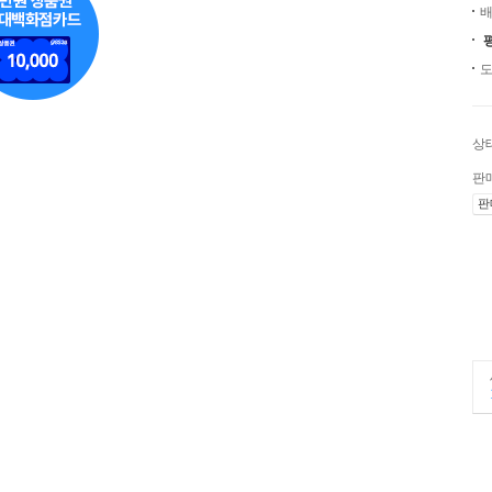
배
도
상
판
판