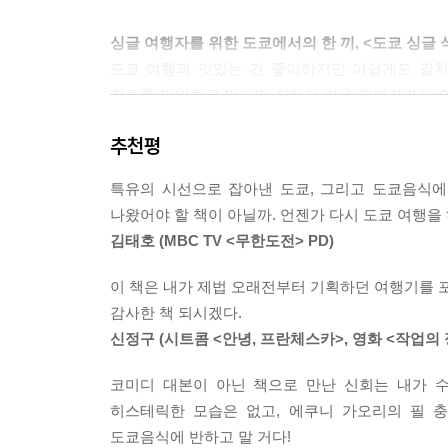
인연이란 참 묘하다. 한 번으로 끝날 것 같은 그 만
를 구경하던 중 일본 거리 아티스트들에 관한 인터뷰
싱글 여행자를 위한 도쿄에서의 한 끼, <도쿄 싱글 
눈에 들어온 낯익은 얼굴! 바로 그때 그 오모테산
도쿄 여행과 맛있는 건 좋아하지만 아쉽게도 길치
지도를 미워하고 약도와 친하지 않은 여행자라도 쉽게
--- p.263, <오모테산도, 길 위의 추억 커피 브레이크> 중
그러는 동안 자연스레 떠오른 도쿄에서의 추억들. 그
추천평
가깝지만 먼 여행지 도쿄는 아무리 봐도 마음을 표현
특유의 시선으로 잡아낸 도쿄, 그리고 도쿄음식에
그래서일까, 도쿄는 가끔 우리에게 몸으로 말을 건다
나왔어야 할 책이 아닐까. 언젠가 다시 도쿄 여행을 
그리고 그 어리둥절한 아픔 이후 우리는 조금씩 달라
김태호 (MBC TV <무한도전> PD)
빈틈 없어 보여도 허점투성이,
하지만 그 허점을 꽁꽁 싸매고 무표정으로 가장한 도
이 책은 내가 제법 오래전부터 기획하던 여행기를 포
그래서 도쿄가 유난히 싱글에게 잘 어울리는 건 아닐
감사한 책 되시겠다.
-본문 중에서
신정구 (시트콤 <안녕, 프란체스카>, 영화 <작업의
코미디 대본이 아닌 책으로 만난 신회는 내가 
히스테릭한 모습은 없고, 에쿠니 가오리의 필 
도쿄음식에 반하고 말 거다!