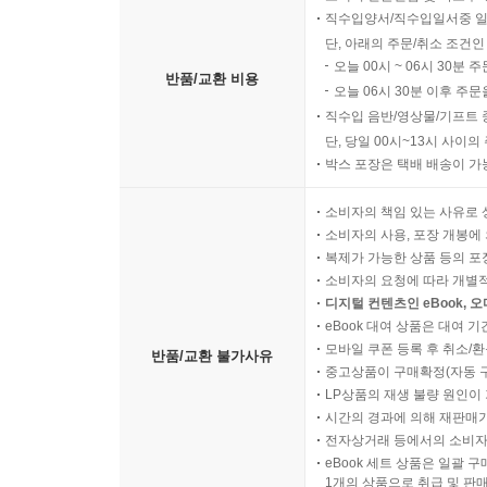
직수입양서/직수입일서중 일
단, 아래의 주문/취소 조건인
오늘 00시 ~ 06시 30분 
반품/교환 비용
오늘 06시 30분 이후 주문
직수입 음반/영상물/기프트 
단, 당일 00시~13시 사이
박스 포장은 택배 배송이 가
소비자의 책임 있는 사유로 
소비자의 사용, 포장 개봉에 
복제가 가능한 상품 등의 포장을 
소비자의 요청에 따라 개별
디지털 컨텐츠인 eBook, 
eBook 대여 상품은 대여 기
모바일 쿠폰 등록 후 취소/환
반품/교환 불가사유
중고상품이 구매확정(자동 
LP상품의 재생 불량 원인이 기
시간의 경과에 의해 재판매가
전자상거래 등에서의 소비자
eBook 세트 상품은 일괄 
1개의 상품으로 취급 및 판매