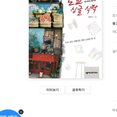
정
중
Y
결
미리보기
공유하기
배