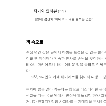
#4_하루의 중심, 런치
혼자 밥 먹기 연습 -카페 런치
작가와 인터뷰
(2개)
반성의 식탁 -함바가
위험한 독신녀 -카레라이스
[읽다]
김신회 “이대로의 나를 돌보는 연습”
한낮의 맥주타임 -타코야끼
싱글 여행의 애로사항 -스끼야끼벤또
[Tokyo Sweets 04] 하라주쿠 터줏대감 <크레페>
책 속으로
◎ 싱글의 소박한 도쿄나들이 <새벽 수산시장 가는 
수십 년간 같은 곳에서 아침을 드셨을 것 같은 할아
#5_도쿄의 어떤 면(麵)이 좋아?
이를 맨 웨이터가 익숙한 인사로 손님을 맞이하는 곳
그날 밤은 지진이었나? -키츠네소바
레소니 마키아또니 하는 어려운 말을 몰라도 언제든
도쿄에서 설렁탕 먹기 -돈코츠라멘
다.
어느 외국인 노동자의 한 끼 -멘타이코 스파게티
--- p.53, <나만의 카페 뤼미에르를 찾아서 다방 
사실, 저 처음이에요 -쇼유라멘
고마운 종이 앞치마 -카레우동
녹차에 밥을 말아 먹는다는 참으로 미스터리한 음식.
저, 바보 아니거든요? -쯔께멘
색깔을 띠는 국물 안에서 반신욕에 돌입한 하얀 쌀밥
[Tokyo Sweets 05] 도쿄 베스트셀러 <푸딩>
거니까 줬겠지? 점점 사그라드는 기대감을 무시하고