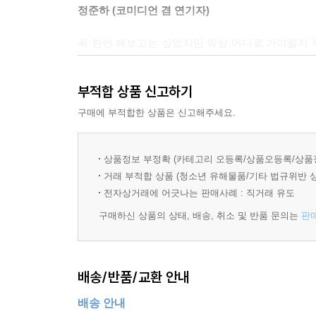
정준하 (코미디언 겸 연기자)
꼭 한번 해보고는 싶었지만 막상 어디로 가야할지 무
쌀 수 있을 것 같다. 감각적인 도쿄의 풍경 속
않을까?
부적합 상품 신고하기
송경아 (패션모델, <뉴욕을 훔치다> 저자)
구매에 부적합한 상품은 신고해주세요.
상품정보 부정확 (카테고리 오등록/상품오등록/상품
거래 부적합 상품 (청소년 유해물품/기타 법규위반 
전자상거래에 어긋나는 판매사례 : 직거래 유도
구매하신 상품의 상태, 배송, 취소 및 반품 문의는
판
배송/반품/교환 안내
배송 안내