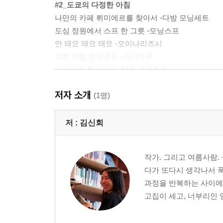
#2_도쿄의 다정한 아침
나만의 카페 뤼미에르를 찾아서 -다방 모닝세트
도심 정원에서 스프 한 그릇 -모닝스프
안 돼요 돼요 돼요 -오이나리즈시
이른 아침 정크푸드 -아사마꾸
날카로운 첫인상의 추억 -오챠즈케
[Tokyo Sweets 02] 건강한 아침의 선택 <플레인요
저자 소개
◎ 싱글의 소박한 도쿄나들이 <슈퍼마켓 장보기>
(1명)
#3_산책하기 좋은 날
저 :
김신회
4월 이야기 -야끼소바
관광객과 생활인 사이 -고로케
작가. 그리고 여름사람.
여자들의 피크닉 도시락 -오니기리
다가 또다시 생각나서 푹
한밤중의 산책 편의점 -오뎅
과정을 반복하는 사이에
내가 편애하는 동네 -델리세트
고집이 세고, 너부리인 
[Tokyo Sweets 03] 아사쿠사 간식 <센베 & 아게만