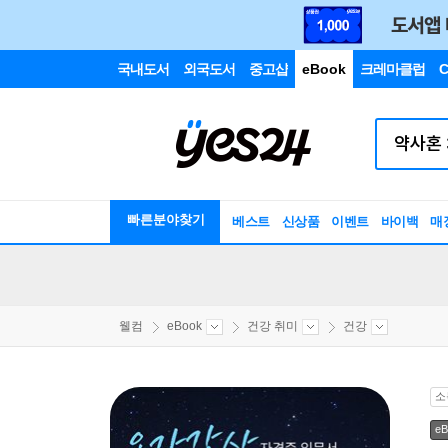
국내도서
외국도서
중고샵
eBook
크레마클럽
C
빠른분야찾기
베스트
신상품
이벤트
바이백
매
웰컴
eBook
건강 취미
건강
소
eB