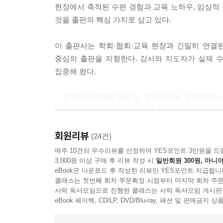
현장에서 축적된 수련 경험과 교육 노하우, 임상적
7장. 아난다마야 코샤 ? 지복의 향기
것을 출판의 핵심 가치로 삼고 있다.
1. 행복은 결과가 아니라 부산물이다
2. 궁극적 평화와 진아(아트만) 경험
이 출판사는 학회·협회·교육 현장과 긴밀히 연결된
3. 해탈과 전인치유의 종착역
중심의 출판을 지향한다. 강사와 지도자가 실제 수
집중해 왔다.
3부. 판차코샤와 요가테라피의 연결
『요가강사자격증 입문서, 판차코샤와 요가테라피』
8장. 판차코샤 관점의 질병 이해
언어와 요가테라피의 관점으로 풀어내어, 강사와 수
1. 무지(Avidya)와 그릇된 자기 동일화
회원리뷰
2. 층별 불균형이 만드는 병의 유형
샨티스토리는 앞으로도 요가·필라테스·테라피 분야
(24건)
3. 몸의 병이 마음을 병들게 하는 게 아니라, 그 반
성장하는 출판을 이어갈 것이다.
매주 10건의 우수리뷰를 선정하여 YES포인트 3만원을 드
3,000원 이상 구매 후 리뷰 작성 시
일반회원 300원, 마니아
eBook은 다운로드 후 작성한 리뷰만 YES포인트 지급됩니
9장. 8지 요가와 코샤별 접근법
클래스는 첫번째 회차 주문확정 시점부터 마지막 회차 주문
1. 야마·니야마 ? 윤리와 내면 정화
사락 독서모임으로 진행된 클래스는 사락 독서모임 게시판
2. 아사나 ? 안나마야 코샤의 균형
eBook 페이백, CD/LP, DVD/Blu-ray, 패션 및 판매금
3. 프라나야마 ? 에너지 흐름 조절