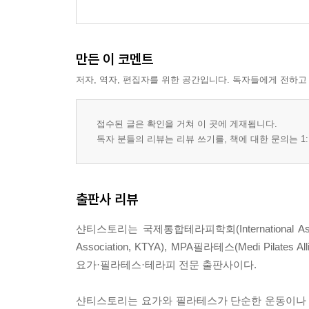
4장. 프라나마야 코샤 ? 에너지의 바다
1. 5주생기와 5보조생기
만든 이 코멘트
2. 나디와 차크라, 쿤달리니의 흐름
저자, 역자, 편집자를 위한 공간입니다. 독자들에게 전하고
3. 호흡과 에너지의 균형
5장. 마노마야 코샤 ? 마음의 놀이터
접수된 글은 확인을 거쳐 이 곳에 게재됩니다.
1. 마나스·아함카라·붓디의 역할
독자 분들의 리뷰는 리뷰 쓰기를, 책에 대한 문의는 1:
2. 감성·집중·자아·기억의 상호작용
3. 마음이 불안정할 때 나타나는 몸의 변화
4. 만트라·명상으로 마음 다스리기
출판사 리뷰
6장. 비갸나마야 코샤 ? 지성의 눈
샨티스토리는 국제통합테라피학회(International Associa
1. 분별력과 직관의 힘
Association, KTYA), MPA필라테스(Medi Pilates A
2. 지성이 병을 고치는 순간
요가·필라테스·테라피 전문 출판사이다.
3. 잘못된 지식이 만드는 고통
4. 다라나·디야나·사마디 ? 요가명상의 길
샨티스토리는 요가와 필라테스가 단순한 운동이나 