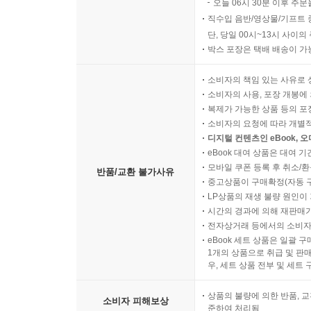
오늘 06시 30분 이후 주문
직수입 음반/영상물/기프트 
단, 당일 00시~13시 사이
박스 포장은 택배 배송이 가
소비자의 책임 있는 사유로 
소비자의 사용, 포장 개봉에 
복제가 가능한 상품 등의 포장을 
소비자의 요청에 따라 개별
디지털 컨텐츠인 eBook, 
eBook 대여 상품은 대여 기
모바일 쿠폰 등록 후 취소/환
반품/교환 불가사유
중고상품이 구매확정(자동 
LP상품의 재생 불량 원인이 기
시간의 경과에 의해 재판매가
전자상거래 등에서의 소비자
eBook 세트 상품은 일괄 
1개의 상품으로 취급 및 판매
우, 세트 상품 전부 및 세트
상품의 불량에 의한 반품, 교
소비자 피해보상
준하여 처리됨