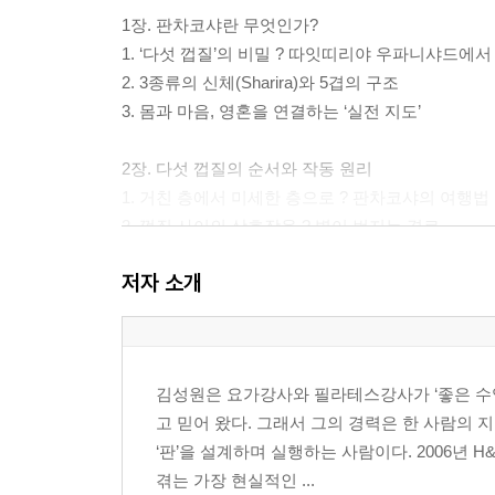
1장. 판차코샤란 무엇인가?
1. ‘다섯 껍질’의 비밀 ? 따잇띠리야 우파니샤드에서
2. 3종류의 신체(Sharira)와 5겹의 구조
3. 몸과 마음, 영혼을 연결하는 ‘실전 지도’
2장. 다섯 껍질의 순서와 작동 원리
1. 거친 층에서 미세한 층으로 ? 판차코샤의 여행법
2. 껍질 사이의 상호작용 ? 병이 번지는 경로
3. 치유는 어떻게 작동하는가?
저자 소개
2부. 다섯 껍질 해부
3장. 안나마야 코샤 ? 음식으로 이루어진 몸
김성원은 요가강사와 필라테스강사가 ‘좋은 수
1. 육체는 해탈을 위한 최고의 도구
고 믿어 왔다. 그래서 그의 경력은 한 사람의
2. 5원소(지·수·화·풍·공)와 3구나(사트바·라자스·
‘판’을 설계하며 실행하는 사람이다. 2006
3. 현대인의 식습관과 육체 불균형
겪는 가장 현실적인 ...
4. 아사나로 육체층 정화하기