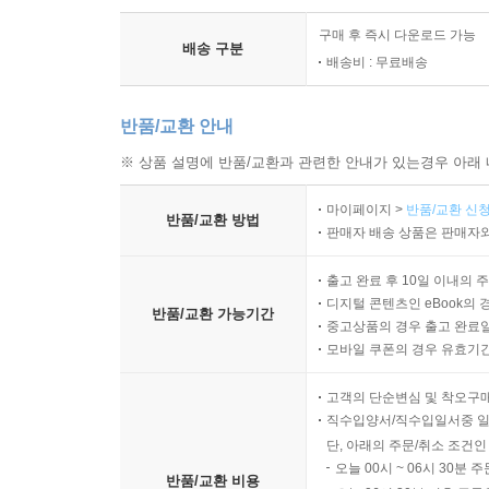
구매 후 즉시 다운로드 가능
배송 구분
배송비 : 무료배송
반품/교환 안내
※ 상품 설명에 반품/교환과 관련한 안내가 있는경우 아래 
마이페이지 >
반품/교환 신청
반품/교환 방법
판매자 배송 상품은 판매자와
출고 완료 후 10일 이내의 
디지털 콘텐츠인 eBook의 
반품/교환 가능기간
중고상품의 경우 출고 완료일
모바일 쿠폰의 경우 유효기간(
고객의 단순변심 및 착오구
직수입양서/직수입일서중 일
단, 아래의 주문/취소 조건인
오늘 00시 ~ 06시 30분 
반품/교환 비용