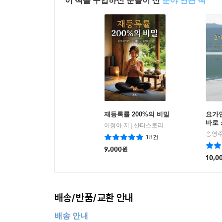
이 책을 구입하신 분들이 산
분야 연관 책
재등록률 200%의 비밀
요가인
바로 
이정아 저
샨티스토리
|
법
송영주
18건
9,000
원
10,0
배송/반품/교환 안내
배송 안내