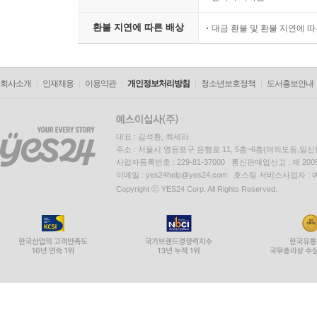
환불 지연에 따른 배상
대금 환불 및 환불 지연에 
회사소개
인재채용
이용약관
개인정보처리방침
청소년보호정책
도서홍보안내
대표 : 김석환, 최세라
주소 : 서울시 영등포구 은행로 11, 5층~6층(여의도동,일신
사업자등록번호 : 229-81-37000 통신판매업신고 : 제 200
이메일 : yes24help@yes24.com 호스팅 서비스사업자 :
Copyright ⓒ YES24 Corp. All Rights Reserved.