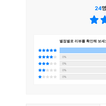
4. 프라티아하라·다라나·디아나·사마디 ? 깊은 층 
24
명
10장. 맞춤형 요가테라피 설계
1. 거친 층에서 미세한 층으로 접근하는 원칙
2. 척추 중심 자율신경 조절과 긴장-이완 리듬
3. 질환별 코샤 분석과 수련 처방
별점별로 리뷰를 확인해 보세
0%
0%
0%
0%