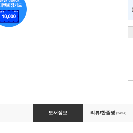
요가강사자격증 입문서, 판차코샤와 요가테라피
도서정보
리뷰/한줄평
(24/14)