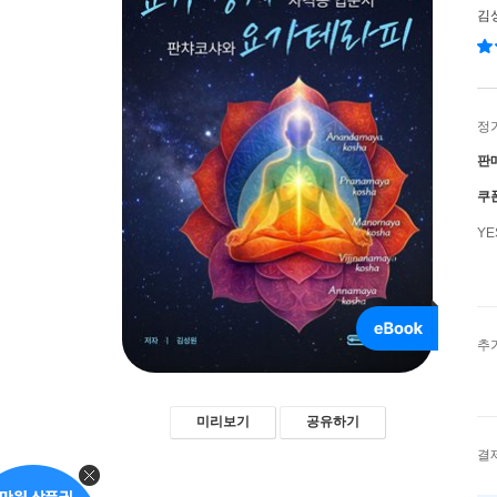
김
정
판
쿠
Y
추
미리보기
공유하기
결