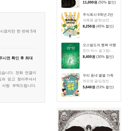
11,000
원
(50% 할인)
주식회사 6학년 2반
석혜원 글/한상언 그림
8,250
원
(45% 할인)
우시겠지만 한 번에 5개
오스발도의 행복 여행
토마 바스 글그림/이정주 역/황진희 해설
8,400
원
(30% 할인)
주시면 확인 후 최대
있습니다. 전화 연결이
우리 동네 별별 가족
심과 믿고 찾아주셔서
최은영 글/김정진 그림
 사랑 부탁드립니다.
5,640
원
(53% 할인)