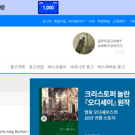
로그인
회원가입
마이페이지
카트
주문/배송
고객센터
Gl
중고쿠폰
중고전집
베스트셀러
새로나온 중고
예스24배송 중고
uchs mag Bucher / The Fox Who Ate Books