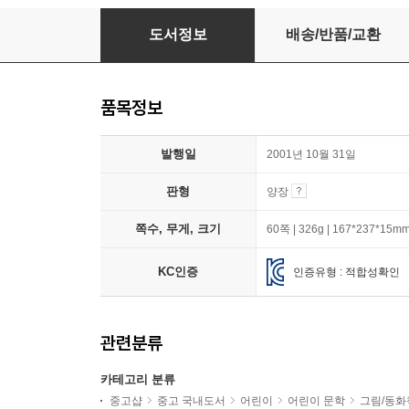
책 먹는 여우
도서정보
배송/반품/교환
품목정보
발행일
2001년 10월 31일
판형
양장
쪽수, 무게, 크기
60쪽 | 326g | 167*237*15m
KC인증
인증유형 : 적합성확인
관련분류
카테고리 분류
중고샵
중고 국내도서
어린이
어린이 문학
그림/동화