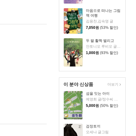
마음으로 떠나는 그림
책 여행
김용찬,김숙영 글
7,050
원
(53% 할인)
두 팔 활짝 벌리고
안토니오 루비오 글/마리아 히론 그림/문주선 역
1,000
원
(93% 할인)
이 분야 신상품
더보기
섬을 잇는 아이
예영희 글/정수씨 그림
5,000
원
(50% 할인)
검정토끼
오세나 글그림