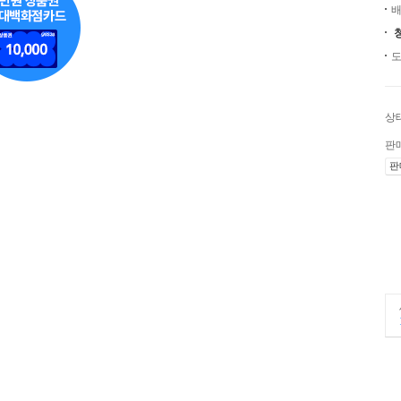
배
도
상
판
판