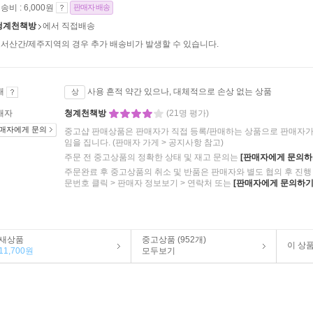
송비 : 6,000원
판매자 배송
청계천책방
에서 직접배송
서산간/제주지역의 경우 추가 배송비가 발생할 수 있습니다.
태
사용 흔적 약간 있으나, 대체적으로 손상 없는 상품
상
매자
청계천책방
(21명 평가)
매자에게 문의
중고샵 판매상품은 판매자가 직접 등록/판매하는 상품으로 판매자가 
임을 집니다.
(판매자 가게 > 공지사항 참고)
주문 전 중고상품의 정확한 상태 및 재고 문의는
[판매자에게 문의하
주문완료 후 중고상품의 취소 및 반품은 판매자와 별도 협의 후 진행 
문번호 클릭 > 판매자 정보보기 > 연락처 또는
[판매자에게 문의하기
새상품
중고상품 (952개)
이 상
11,700원
모두보기