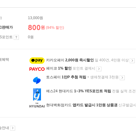
가
13,000원
800
원
고판매가
(94% 할인)
ES포인트
0원
제혜택
카카오페이
2,000원 즉시할인
일 400건, 4만원 이상
페이코
1% 할인
포인트 결제시
토스페이
1만P 추첨 적립
+ 생애첫결제 3천원
예스24 현대카드
1~3% YES포인트 적립
전월 실적 조건
현대백화점카드
앱카드 발급시 1만원 상품권
신규발급
송안내