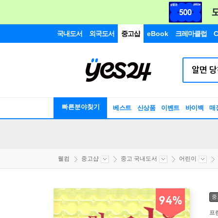
국내도서
외국도서
중고샵
eBook
크레마클럽
C
빠른분야찾기
베스트
신상품
이벤트
바이백
매
웰컴
중고샵
중고 국내도서
어린이
중
94%
프