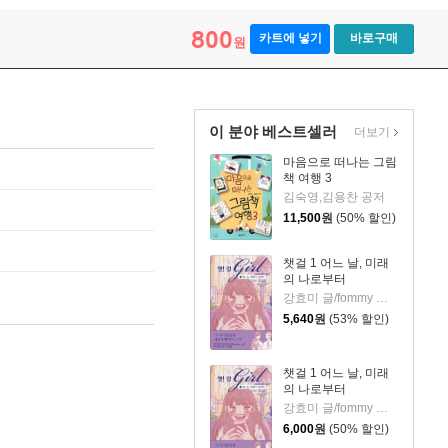
800
카트에 넣기
바로구매
원
이 분야 베스트셀러
더보기
마음으로 떠나는 그림
책 여행 3
김숙영,김용찬 공저
11,500
원
(50% 할인)
챗걸 1 어느 날, 미래
의 나로부터
강효미 글/fommy 그림
5,640
원
(53% 할인)
챗걸 1 어느 날, 미래
의 나로부터
강효미 글/fommy 그림
6,000
원
(50% 할인)