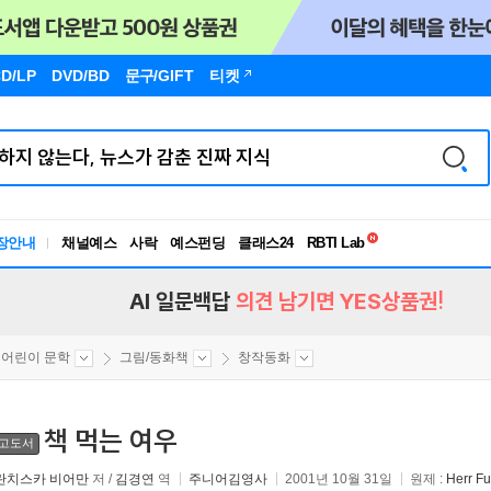
D/LP
DVD/BD
문구
/GIFT
티켓
독서유형검사
RBTI Lab
장안내
채널예스
사락
예스펀딩
클래스24
독서유형검사
AI 일문백답
의견 남기면 YES상품권!
어린이 문학
그림/동화책
창작동화
책 먹는 여우
고도서
란치스카 비어만
저 /
김경연
역
주니어김영사
2001년 10월 31일
원제 :
Herr F