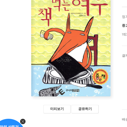
정
중
Y
결
미리보기
공유하기
배