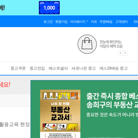
로그인
회원가입
마이페이지
카트
주문/배송
고객센터
Gl
중고쿠폰
중고전집
베스트셀러
새로나온 중고
예스24배송 중고
세요!
활용교육 현장의 강사 수강생 필수 교재