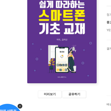
정
중
Y
결
미리보기
공유하기
배