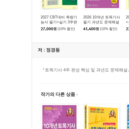
2027 CBT대비 측량기
2026 10개년 토목기사
2
능사 필기+실기 3주완
필기 과년도 문제해설
+
성
단기완성
27,000
원
(10% 할인)
41,400
원
(10% 할인)
2
저 :
정경동
『토목기사 4주 완성 핵심 및 과년도 문제해설
작가의 다른 상품