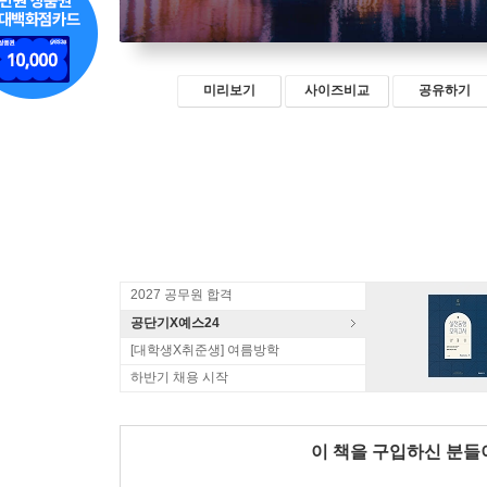
미리보기
사이즈비교
공유하기
2027 공무원 합격
공단기X예스24
[대학생X취준생] 여름방학
하반기 채용 시작
이 책을 구입하신 분