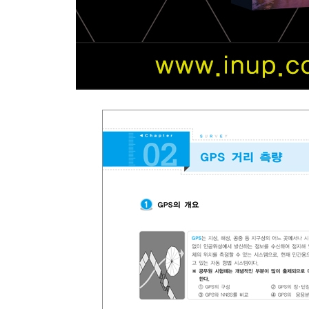
4. 클로소이드와 종단곡선
- 출제예상문제
09 하천측량
1. 평면측량
2. 수준측량
3. 수위관측
4. 유속측정
5. 유량측정
- 출제예상문제
10 사진측량
1. 사진측량의 개요
2. 사진측량의 특성
3. 축척과 고도
4. 사진의 위치결정
5. 촬영계획과 사진매수
6. 촬영