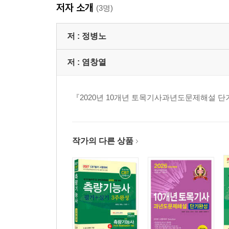
저자 소개
(3명)
저 :
정병노
저 :
염창열
『2020년 10개년 토목기사과년도문제해설 
작가의 다른 상품