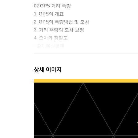
02 GPS 거리 측량
1. GPS의 개요
2. GPS의 측량방법 및 오차
3. 거리 측량의 오차 보정
4. 오차와 정밀도
- 출제예상문제
03 수준측량
상세 이미지
1. 수준측량의 개요
2. 레벨의 종류와 구조
3. 수준측량 방법
4. 간접 수준측량과 종 ? 횡단 수준측량
5. 오차와 정밀도
- 출제예상문제
04 각측량
1. 각의 종류와 측정법