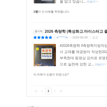
을 담고 있습니...
더보기
1명
이 이 리뷰를 추천합니다.
2026 측량학 (특성화고.마이스터고
종이책
e******m
2026-06-08
신고
|
|
|
#2026측량학 #측량학지방
서 교재를 제공받아 작성한20
부족한데 동영상 강의로 유명
으로 실전에 강한 교...
더보기
이 리뷰가 도움이 되었나요?
1