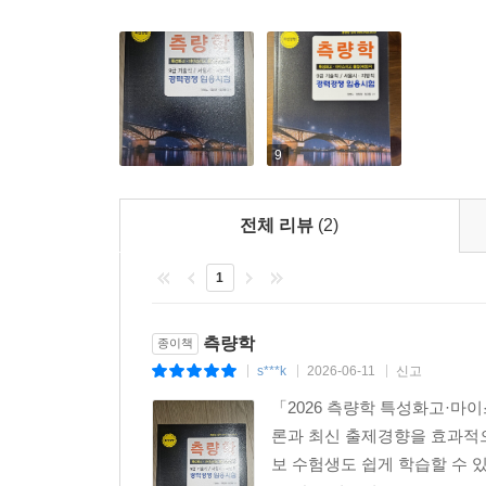
9
전체 리뷰
(2)
1
측량학
종이책
s***k
2026-06-11
신고
|
|
|
「2026 측량학 특성화고·마
론과 최신 출제경향을 효과적
보 수험생도 쉽게 학습할 수 