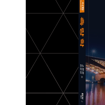
2. 등고선의 종류와 성질
3. 등고선의 측정과 오차
4. 지형공간정보체계(G.S.I.S)의 개요
5. G.S.I.S의 자료 해석
- 출제예상문제
07 면적 및 체적 계산
1. 직선으로 둘러싸인 면적 계산
2. 곡선으로 둘러싸인 면적 계산
3. 체적 계산
4. 면적 분할
- 출제예상문제
08 노선측량
1. 노선측량의 개요 및 단곡선 공식
2. 곡선설치 방법
3. 완화 곡선