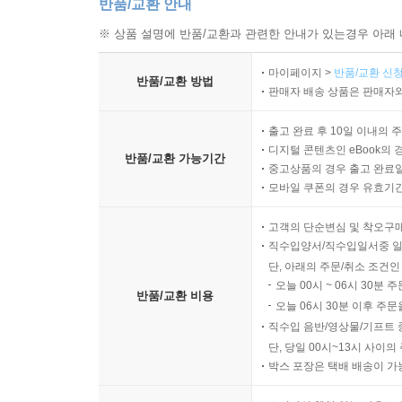
반품/교환 안내
※ 상품 설명에 반품/교환과 관련한 안내가 있는경우 아래 
마이페이지 >
반품/교환 신청
반품/교환 방법
판매자 배송 상품은 판매자와
출고 완료 후 10일 이내의 
디지털 콘텐츠인 eBook의 
반품/교환 가능기간
중고상품의 경우 출고 완료일
모바일 쿠폰의 경우 유효기간(
고객의 단순변심 및 착오구
직수입양서/직수입일서중 일
단, 아래의 주문/취소 조건인
오늘 00시 ~ 06시 30분 
반품/교환 비용
오늘 06시 30분 이후 주문
직수입 음반/영상물/기프트 
단, 당일 00시~13시 사이
박스 포장은 택배 배송이 가