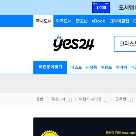
국내도서
외국도서
중고샵
eBook
크레마클럽
C
빠른분야찾기
베스트
신상품
이벤트
바이백
매
웰컴
국내도서
수험서 자격증
공무원