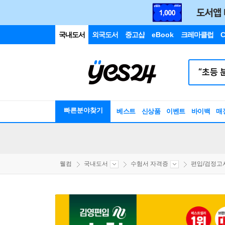
국내도서
외국도서
중고샵
eBook
크레마클럽
C
빠른분야찾기
베스트
신상품
이벤트
바이백
매
웰컴
국내도서
수험서 자격증
편입/검정고시/