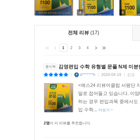
4
4
전체 리뷰
(17)
1
2
3
4
김영편입 수학 유형별 문풀 N제 미분법
종이책
d*******h
2026-04-19
신고
|
|
|
<예스24 리뷰어클럽 서평단 
말로 접어들고 있습니다. 이
하는 경우 편입과목 중에서도 
입 수학...
더보기
2명
이 이 리뷰를 추천합니다.