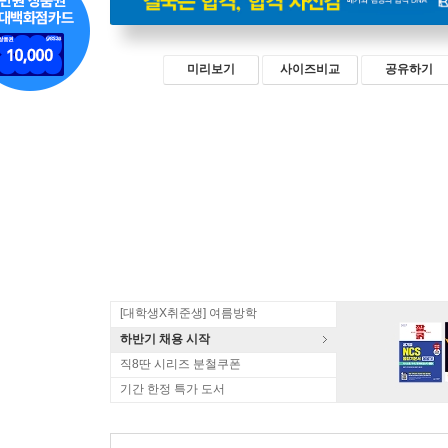
미리보기
사이즈비교
공유하기
[대학생X취준생] 여름방학
하반기 채용 시작
직8딴 시리즈 분철쿠폰
기간 한정 특가 도서