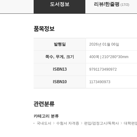
김영편입 수학 유형별 문풀 N제 미분법 1100
도서정보
리뷰/한줄평
(17/2)
품목정보
발행일
2026년 01월 06일
쪽수, 무게, 크기
400쪽 | 210*280*30mm
ISBN13
9791173490972
ISBN10
1173490973
관련분류
카테고리 분류
국내도서
수험서 자격증
편입/검정고시/독학사
대학편