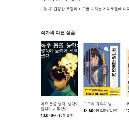
[읽다]
진정한 우정과 쇼츠를 대하는 지혜로움에 대
작가의 다른 상품
아주 몹쓸 능력: 생각이
고구려 최후의 날
들리기 시작했다
13,500
원
(10% 할인)
1
13,050
원
(10% 할인)