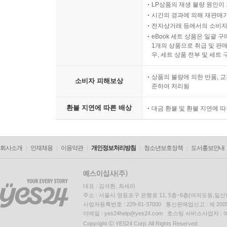
LP상품의 재생 불량 원인이 기
시간의 경과에 의해 재판매가
전자상거래 등에서의 소비자
eBook 세트 상품은 일괄 
1개의 상품으로 취급 및 판매
우, 세트 상품 전부 및 세트
상품의 불량에 의한 반품, 교
소비자 피해보상
준하여 처리됨
환불 지연에 따른 배상
대금 환불 및 환불 지연에 
회사소개
인재채용
이용약관
개인정보처리방침
청소년보호정책
도서홍보안내
대표 : 김석환, 최세라
주소 : 서울시 영등포구 은행로 11, 5층~6층(여의도동,일신
사업자등록번호 : 229-81-37000 통신판매업신고 : 제 200
이메일 : yes24help@yes24.com 호스팅 서비스사업자 :
Copyright ⓒ YES24 Corp. All Rights Reserved.