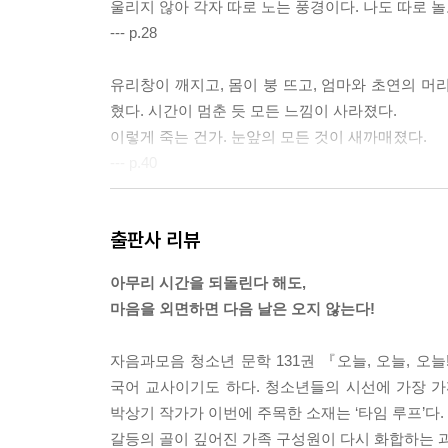
울리지 않아 각자 따로 노는 풍경이다. 나도 따로 놀
--- p.28
유리창이 깨지고, 몸이 붕 뜨고, 엄마와 초연의 머
혔다. 시간이 멈춘 듯 모든 느낌이 사라졌다.
이렇게 죽는 건가. 눈앞의 모든 것이 새까매졌다.
--- p.40
어른이 지적하니 부부는 나한테처럼 아니꼽게 대하
출판사 리뷰
플’이 가능하다는 걸 알았다.
--- p.64
아무리 시간을 되돌린다 해도,
마음을 외면하면 다음 날은 오지 않는다!
엄마가 무척이나 흥분했다. 오히려 놀란 건 나였다.
다. 엄마는 눈물까지 글썽거렸다. 차가운 바람이 굴곡
자음과모음 청소년 문학 131권 『오늘, 오늘, 오
엄마가 진정된 뒤에야 우리는 다시 식물원에 들어올
국어 교사이기도 하다. 청소년들의 시선에 가장 
--- p.85
박상기 작가가 이번에 주목한 소재는 ‘타임 루프’다
갈등의 골이 깊어진 가족 구성원이 다시 화합하는 