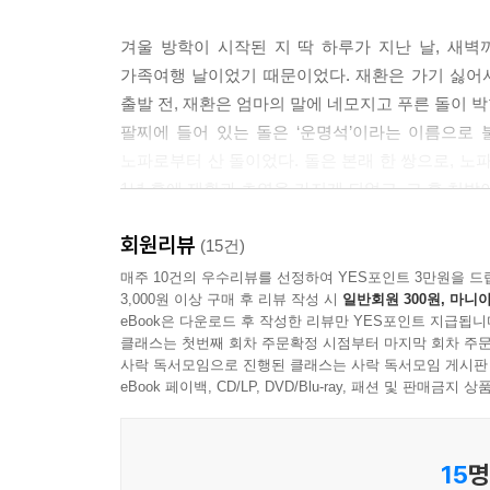
나는 캐리어도 버려둔 채 무작정 달렸다. 오늘 하루
이 상태로 가족과 여행이라니 말도 안 된다. 아무도
겨울 방학이 시작된 지 딱 하루가 지난 날, 새
라지고 싶었다.
가족여행 날이었기 때문이었다. 재환은 가기 싫어
--- p.100
출발 전, 재환은 엄마의 말에 네모지고 푸른 돌이 박
팔찌에 들어 있는 돌은 ‘운명석’이라는 이름으로 
“너, 운명석이 변하기 전에 무슨 생각 했는지 정말 기
노파로부터 산 돌이었다. 돌은 본래 한 쌍으로, 노
“모르겠다니까.”
1년 후에 재환과 초연을 가지게 되었고, 그 후 처박
“예를 들면 소원을 빌었다든지.”
초연의 입에서 ‘소원’이라는 말이 나오자마자 깜짝 
회원리뷰
휴대폰을 주머니에 넣고 나가려는데 엄마가 한마디 
(15건)
“말하는 게 꼭 그 할머니 같네.”
“재환아, 팔찌.”
매주 10건의 우수리뷰를 선정하여 YES포인트 3만원을 드
--- p.131
3,000원 이상 구매 후 리뷰 작성 시
일반회원 300원, 마니아
엄마가 직접 마크라메로 수놓은 팔찌가 책상에 놓
eBook은 다운로드 후 작성한 리뷰만 YES포인트 지급됩니
돌이었다. 이게 내 운명을 바꿔 준다는 말은 안 믿은
“듣고 싶어서. 우리 가족 중에 나만 모르는 게 무엇인
클래스는 첫번째 회차 주문확정 시점부터 마지막 회차 주문
중학생이 되자마자 엄마에게 대든 적이 있었다. 이 
사락 독서모임으로 진행된 클래스는 사락 독서모임 게시판
나는 시선을 피했다. 초연이 이 사실을 알면 또 극
_본문 중
eBook 페이백, CD/LP, DVD/Blu-ray, 패션 및 판매금
지만…….
--- p.179
제주도에 도착한 재환과 가족. 재환은 엄마가 잔뜩
15
명
않았다. 그럼에도 방학이 계속되길 바라는데.
“넌 우리 가족이 가장 좋았던 순간이 언제라고 생각해