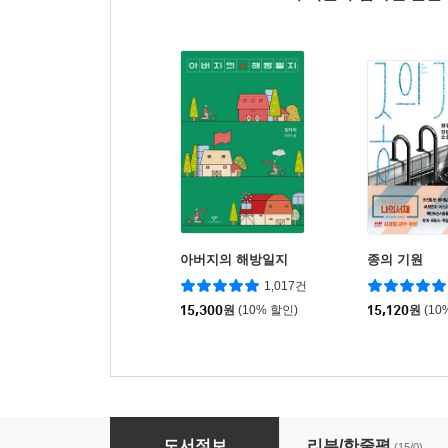
아버지의 해방일지
종의 기원
1,017건
15,300
원
(10% 할인)
15,120
원
(10
오늘, 오늘, 오늘! 12월 3X일
도서정보
리뷰/한줄평
(15/0)