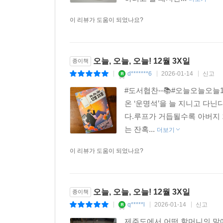
이 리뷰가 도움이 되었나요?
우리가 만들어 낸 문제로 차곡차곡 쌓은 탑 위에 살
발견할 수 있으니까. 열띠게 부정할 땐 미처 보이지
_작가의 말 중
오늘, 오늘, 오늘! 12월 3X일
종이책
d*******6
2026-01-14
신고
|
|
|
#도서협찬--📚#오늘오늘오늘
온 ‘운명석’을 늘 지니고 다닌
다.루프가 거듭될수록 아버지 
는 잔혹...
더보기
이 리뷰가 도움이 되었나요?
오늘, 오늘, 오늘! 12월 3X일
종이책
q*****l
2026-01-14
신고
|
|
|
제주도에서 어떤 할머니의 말에