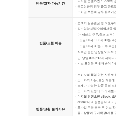
디지털 콘텐츠인 eBook의 
반품/교환 가능기간
중고상품의 경우 출고 완료일
모바일 쿠폰의 경우 유효기간(
고객의 단순변심 및 착오구
직수입양서/직수입일서중 일
단, 아래의 주문/취소 조건인
오늘 00시 ~ 06시 30분 
반품/교환 비용
오늘 06시 30분 이후 주문
직수입 음반/영상물/기프트 
단, 당일 00시~13시 사이
박스 포장은 택배 배송이 가
소비자의 책임 있는 사유로 
소비자의 사용, 포장 개봉에 
복제가 가능한 상품 등의 포장을 
소비자의 요청에 따라 개별
디지털 컨텐츠인 eBook, 
eBook 대여 상품은 대여 기
모바일 쿠폰 등록 후 취소/환
반품/교환 불가사유
중고상품이 구매확정(자동 