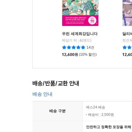
우린 세계최강입니다
딜리
박상기 저
&(앤드)
전건우
|
14건
12,600
원
(10% 할인)
12,6
배송/반품/교환 안내
배송 안내
예스24 배송
배송 구분
배송비 : 2,500원
안전하고 정확한 포장을 위해 