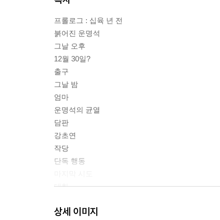
프롤로그 : 십육 년 전
붉어진 운명석
그날 오후
12월 30일?
출구
그날 밤
엄마
운명석의 균열
담판
강초연
작당
단독 행동
마지막 시도
대화
그렇게 오늘
상세 이미지