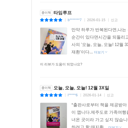
“우리 가족도 ‘팀플’이 가능하다는 걸 알았다”
타임루프
종이책
서로에게 상처를 줄 수밖에 없는 관계. 그럼에도
b*******7
2026-01-15
신고
|
|
|
‘울타리’라고 부르는 것일지도 모른다.
만약 하루가 반복된다면,나는 
“난 이대로 엉망이 되게 둘 수 없어.”
순간이 있다면시간을 되돌리고
초연은 결의에 가득 찬 눈빛이었다. 나는 빈정거렸다
사의 '오늘, 오늘, 오늘! 1
“맘대로 해라.”
재환'이다...
더보기
초연이 그 표정 그대로 내게 부탁했다.
이 리뷰가 도움이 되었나요?
“도와줘. 엄마 아빠 화해하도록.”
“어떻게?”
“방법을 찾아야지. 네가 오늘을 반복하는 중이니까 
오늘, 오늘, 오늘! 12월 3X일
종이책
_본문 중
l*****6
2026-01-14
신고
|
|
|
작가의 말에서 박상기 작가는 ‘우리는 살면서 수
*출판사로부터 책을 제공받아
것보다 있는 그대로 받아들이고 그것의 유익을 발견
이 깹니다.제주도로 가족여행을
과거의 잘못으로, 드러내고 싶지 않은 속마음 때문에 
녀온 곳이라 가고 싶지 않습
이라는 운명석이 독자들에게도 반짝이길 바란다. 희
하려고 할 때지환...
더보기