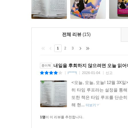
사고가 나서 정신을 잃는 것까지 모든 과정이 똑같다.
나한테 왜 이런 일이 벌어지는 걸까. 내가 그동안 잘
(……)
오늘은 대체 며칠인 걸까. 12월 30일이 사흘째
전체 리뷰
(15)
따지면 12월 32일……. 말이 안 된다. 일단 오늘을 ‘
어쨌든 나는 12월 3X일에서 탈출해야 한다.
1
2
3
_본문 중
내일을 후회하지 않으려면 오늘 읽어
종이책
반복되는 하루, 무너지는 가족
i*****t
2026-01-04
신고
|
|
|
그러나 부딪히고 어긋나도, 결국 돌아가게 되는 곳
<오늘, 오늘, 오늘! 12월 
히 타임 루프라는 설정을 통해
겹겹이 쌓인 오해와 갈등의 단층을 어떻게 해결할 수
또한 책은 타임 루프를 단순히
재환의 모습은 특히 사춘기로 가족과 거리를 두는
해 현...
앞으로 쌓아갈 시간이다.
더보기
비록 처음엔 서투른 방법으로 감정의 골만 깊어졌
1명
이 이 리뷰를 추천합니다.
시작한다. 파편처럼 흩어진 고백들이 모여 가족 모두
얻는다.