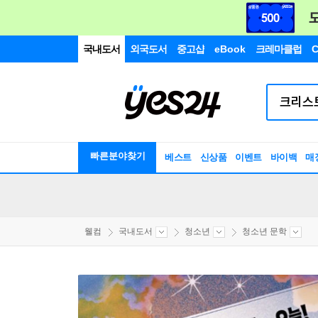
국내도서
외국도서
중고샵
eBook
크레마클럽
C
빠른분야찾기
베스트
신상품
이벤트
바이백
매
웰컴
국내도서
청소년
청소년 문학