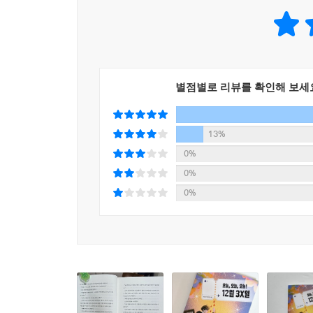
비행기 착륙 전, 코를 파던 재환은 비행기에 가
“가장 좋았던 순간?”
빛이어야 하는 운명석은 빨갛게 물들어 버린다. 초
어렸을 적부터 기억을 되짚어 보았다. 유치원 시절 내
여행 한 일, 4학년 때 아빠랑 단둘이 캠프를 다녀온
“너 무슨 생각으로 이랬어?”
다짜고짜 매서운 얼굴로 따지는 초연이었다. 나도 
--- p.186~187
별점별로 리뷰를 확인해 보세
(……)
잠시 후, 좌석 벨트 표시등이 꺼지고 승객들이 일
있었다.
13%
“내려. 다 왔잖아.”
0%
그제야 초연도 가방을 챙겨 일어났다. 하지만 표정이
0%
_본문 중
0%
이미 수학여행으로 왔던 곳인지라 관광 코스도, 점
가족들의 표정이 심상치가 않다. 다음 여행지에서는
숙소로 돌아가길 선택한 가족. 부모님은 서로 왜 
인해 큰 교통사고가 나고, 재환은 정신을 잃는다.
그런데 재환이 눈을 뜬 건 병원이 아닌, 제주 공항