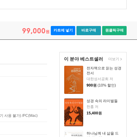
99,000
카트에 넣기
바로구매
원클릭구매
원
이 분야 베스트셀러
더보기
전자책으로 읽는 성경
전서
대한성서공회 저
900
원
(10% 할인)
성경 속의 라이벌들
한홍 저
15,400
원
사용 불가) /PC(Mac)
하나님께 내 삶을 드