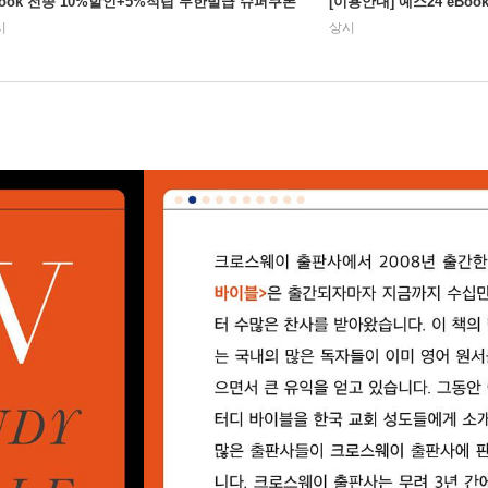
Book 전종 10%할인+5%적립 무한발급 슈퍼쿠폰
[이용안내] 예스24 eBo
시
상시