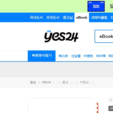
국내도서
외국도서
중고샵
eBook
크레마클럽
C
빠른분야찾기
베스트
신상품
이벤트
바이백
매
웰컴
eBook
종교
기독교
소
eB