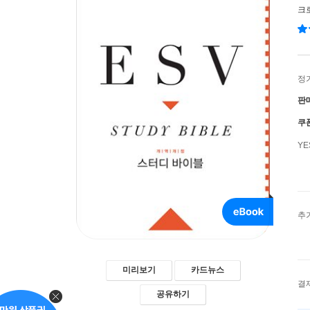
크
정
판
쿠
Y
추
미리보기
카드뉴스
결
공유하기