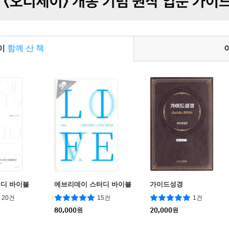
들이
함께 산 책
디 바이블
에브리데이 스터디 바이블
가이드성경
20건
15건
1건
80,000
원
20,000
원