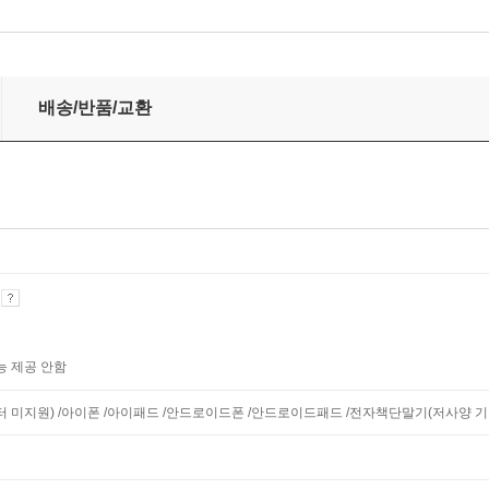
배송/반품/교환
기
능 제공 안함
니터 미지원) /아이폰 /아이패드 /안드로이드폰 /안드로이드패드 /전자책단말기(저사양 기기 