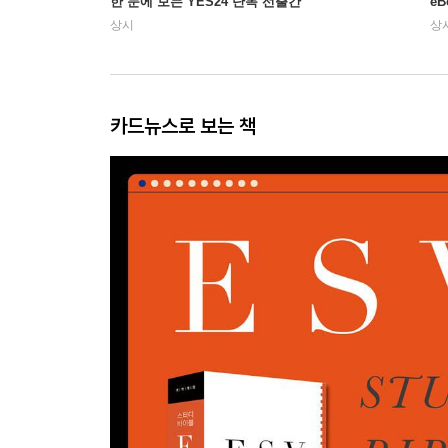
한 눈에 보는 YES24 단독 선출간
e
상시
상
카드뉴스로 보는 책