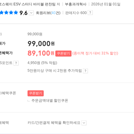
로스웨이 ESV 스터디 바이블 편찬팀
저
부흥과개혁사
2026년 01월 01일
9.6
회원리뷰(
40
건)
판매지수 600
가
99,000원
99,000
원
매가
89,100
원
폰혜택가
(종이책 정가 대비 31% 할인)
쿠폰받기
ES포인트
4,950원 (5% 적립)
5만원이상 구매 시 2천원 추가적립
가혜택쿠폰
쿠폰받기
주문금액대별 할인쿠폰
제혜택
카드/간편결제 혜택을 확인하세요