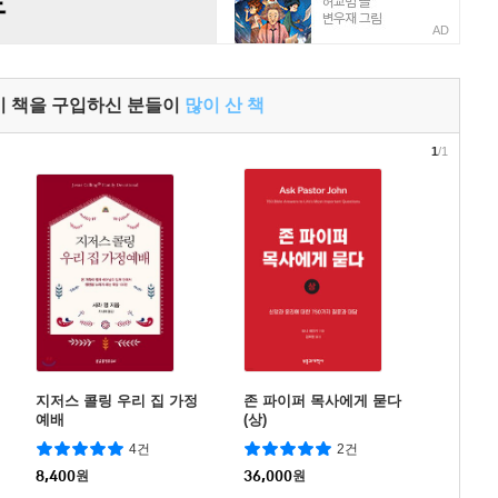
AD
이 책을 구입하신 분들이
많이 산 책
1
/1
지저스 콜링 우리 집 가정
존 파이퍼 목사에게 묻다
예배
(상)
4건
2건
8,400
원
36,000
원