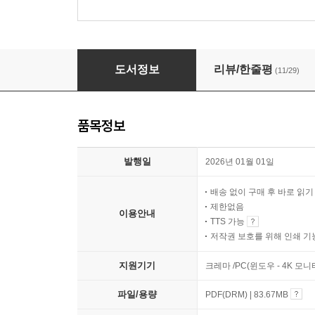
ESV 스터디 바이블(개역개정)
도서정보
리뷰/한줄평
(11/29)
품목정보
발행일
2026년 01월 01일
배송 없이 구매 후 바로 읽
제한없음
이용안내
TTS 가능
저작권 보호를 위해 인쇄 기
지원기기
크레마 /PC(윈도우 - 4K 모
파일/용량
PDF(DRM) | 83.67MB