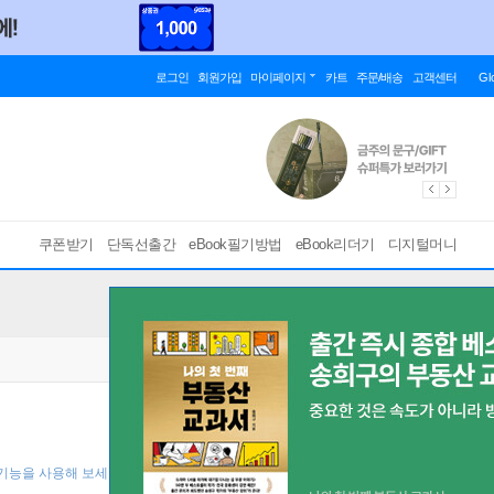
로그인
회원가입
마이페이지
카트
주문/배송
고객센터
Gl
쿠폰받기
단독선출간
eBook필기방법
eBook리더기
디지털머니
 기능을 사용해 보세요! ]