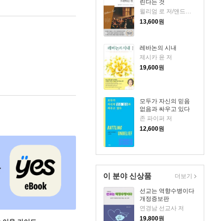
린다는 것
윌리엄 로 저/앤드류 머레이 편/서문강 역
13,600
원
레바논의 시내
제시카 윤 저
19,600
원
모두가 자신의 믿음
없음과 싸우고 있다
존 파이퍼 저
12,600
원
이 분야 신상품
더보기
선교는 역향수병이다
개정증보판
연경남 선교사 저
19,800
원