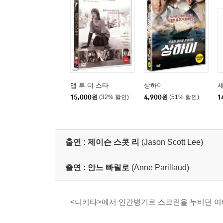
맵 투 더 스타
상하이
15,000
원
(32% 할인)
4,900
원
(51% 할인)
1
출연 :
제이슨 스콧 리
(Jason Scott Lee)
출연 :
안느 빠릴로
(Anne Parillaud)
<니키타>에서 인간병기로 스크린을 누비던 여