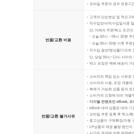
모바일 쿠폰의 경우 유효기간(
고객의 단순변심 및 착오구
직수입양서/직수입일서중 일
단, 아래의 주문/취소 조건인
오늘 00시 ~ 06시 30분 
반품/교환 비용
오늘 06시 30분 이후 주문
직수입 음반/영상물/기프트 
단, 당일 00시~13시 사이
박스 포장은 택배 배송이 가
소비자의 책임 있는 사유로 
소비자의 사용, 포장 개봉에 
복제가 가능한 상품 등의 포장을 
소비자의 요청에 따라 개별
디지털 컨텐츠인 eBook, 
eBook 대여 상품은 대여 기
모바일 쿠폰 등록 후 취소/환
반품/교환 불가사유
중고상품이 구매확정(자동 
LP상품의 재생 불량 원인이 기
시간의 경과에 의해 재판매가