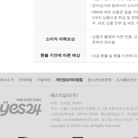
전자상거래 등에서의 소비자
eBook 세트 상품은 일괄 
1개의 상품으로 취급 및 판매
우, 세트 상품 전부 및 세트
상품의 불량에 의한 반품, 교
소비자 피해보상
준하여 처리됨
환불 지연에 따른 배상
대금 환불 및 환불 지연에 
회사소개
인재채용
이용약관
개인정보처리방침
청소년보호정책
도서홍보안내
대표 : 김석환, 최세라
주소 : 서울시 영등포구 은행로 11, 5층~6층(여의도동,일신
사업자등록번호 : 229-81-37000 통신판매업신고 : 제 200
이메일 : yes24help@yes24.com 호스팅 서비스사업자 :
Copyright ⓒ YES24 Corp. All Rights Reserved.