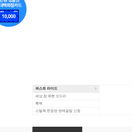
퍼스트 라이드
세상 참 예쁜 오드리
룩백
스틸북 한정판 판매알림 신청