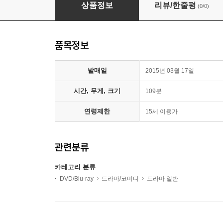
내 마음의 지도 (1disc)
상품정보
리뷰/한줄평
(0/0)
품목정보
발매일
2015년 03월 17일
시간, 무게, 크기
109분
연령제한
15세 이용가
관련분류
카테고리 분류
DVD/Blu-ray
드라마/코미디
드라마 일반