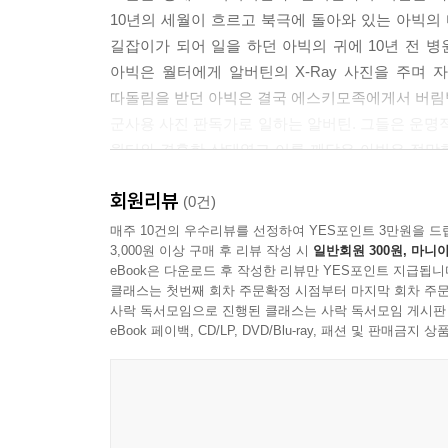
10년의 세월이 흐르고 북극에 돌아와 있는 아빅의 
길잡이가 되어 일을 하던 아빅의 귀에 10년 전 
아빅은 월터에게 알버틴의 X-Ray 사진을 주며 
따돌림을 받던 아빅은 결국 에스키모족에게서 버림받
군사용 사진 판독가로 일하는 알버틴. 그들은 운명적
월터와 결혼한 상태였고 이를 깨달은 아빅은 절망
역시 갈등 속에서 괴로워한다. 그러나 아빅의 순수
회원리뷰
사람은 항공 촬영으로 메시지를 보내고 한 사람은
(0건)
질투에 눈이 머는 월터는 이미 비행 근무가 끝난 
매주 10건의 우수리뷰를 선정하여 YES포인트 3만원을 드
3,000원 이상 구매 후 리뷰 작성 시
일반회원 300원, 마니아
출격은 또 다른 운명의 갈림길이 된다. 군사 기지가
eBook은 다운로드 후 작성한 리뷰만 YES포인트 지급됩니
백인들의 무자비한 폭력성에 질려 백인 사회를 떠나
클래스는 첫번째 회차 주문확정 시점부터 마지막 회차 주문
북극으로 돌아온 아빅은 여러 차례 알버틴의 연락을
사락 독서모임으로 진행된 클래스는 사락 독서모임 게시판
술집에서 알버틴이 부르던 인디언 노래를 듣는다.
eBook 페이백, CD/LP, DVD/Blu-ray, 패션 및 판매금
아직도 알버틴이 자신을 기다리고 있다는 행복한 소
설원의 한 조각 얼음 위에서 쓸쓸히 숨져간다. 알버틴