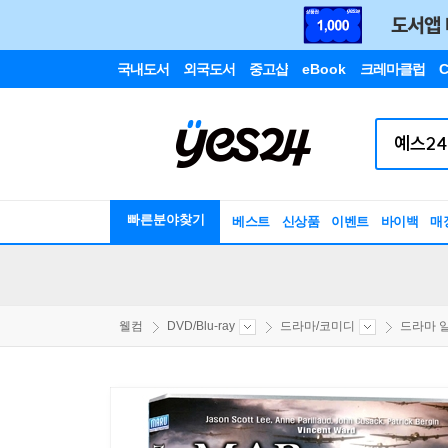
국내도서
외국도서
중고샵
eBook
크레마클럽
C
빠른분야찾기
베스트
신상품
이벤트
바이백
매
웰컴
DVD/Blu-ray
드라마/코미디
드라마 