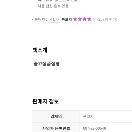
책등 접힌 흔적 없음
판매자 :
북코치
(257명 평가)
사업자
책소개
중고상품설명
판매자 정보
업체명
북코치
사업자 등록번호
697-92-00546