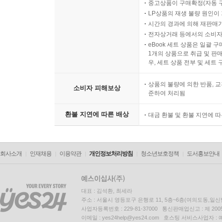
중고상품이 구매확정(자동 
LP상품의 재생 불량 원인이 기
시간의 경과에 의해 재판매가
전자상거래 등에서의 소비자
eBook 세트 상품은 일괄 
1개의 상품으로 취급 및 판매
우, 세트 상품 전부 및 세트
상품의 불량에 의한 반품, 교
소비자 피해보상
준하여 처리됨
환불 지연에 따른 배상
대금 환불 및 환불 지연에 
회사소개
인재채용
이용약관
개인정보처리방침
청소년보호정책
도서홍보안내
대표 : 김석환, 최세라
주소 : 서울시 영등포구 은행로 11, 5층~6층(여의도동,일신
사업자등록번호 : 229-81-37000 통신판매업신고 : 제 200
이메일 : yes24help@yes24.com 호스팅 서비스사업자 :