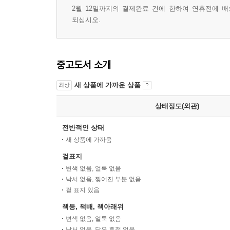
2월 12일까지의 결제완료 건에 한하여 연휴전에 배송
되십시오.
중고도서 소개
새 상품에 가까운 상품
최상
상태정도(외관)
전반적인 상태
새 상품에 가까움
겉표지
변색 없음, 얼룩 없음
낙서 없음, 찢어진 부분 없음
겉 표지 있음
책등, 책배, 책아래위
변색 없음, 얼룩 없음
낙서 없음, 닳은 흔적 없음