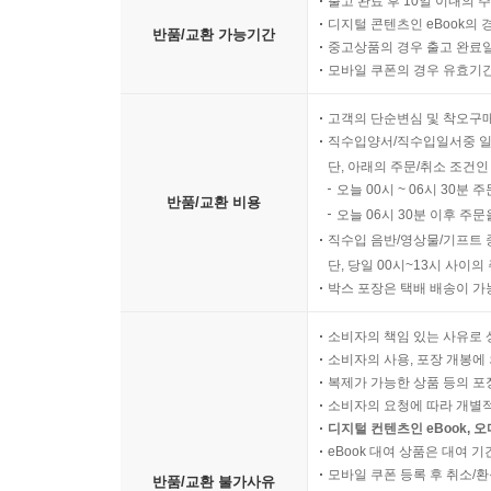
출고 완료 후 10일 이내의 
디지털 콘텐츠인 eBook의 
반품/교환 가능기간
중고상품의 경우 출고 완료일
모바일 쿠폰의 경우 유효기간(
고객의 단순변심 및 착오구
직수입양서/직수입일서중 일
단, 아래의 주문/취소 조건인
오늘 00시 ~ 06시 30분 
반품/교환 비용
오늘 06시 30분 이후 주문
직수입 음반/영상물/기프트 
단, 당일 00시~13시 사이
박스 포장은 택배 배송이 가
소비자의 책임 있는 사유로 
소비자의 사용, 포장 개봉에 
복제가 가능한 상품 등의 포장을 
소비자의 요청에 따라 개별
디지털 컨텐츠인 eBook, 
eBook 대여 상품은 대여 기
모바일 쿠폰 등록 후 취소/환
반품/교환 불가사유