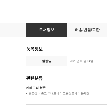
2026 고등학교 통합사회 1 평가문제집 (천재 박윤
도서정보
배송/반품/교환
품목정보
발행일
2025년 06월 04일
관련분류
카테고리 분류
중고샵
중고 국내도서
고등참고서
문제집