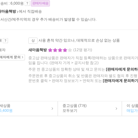
송비 : 6,000원
판매자 배송
새마음책방
에서 직접배송
서산간/제주지역의 경우 추가 배송비가 발생할 수 있습니다.
태
사용 흔적 약간 있으나, 대체적으로 손상 없는 상품
상
매자
새마음책방
(12명 평가)
매자에게 문의
중고샵 판매상품은 판매자가 직접 등록/판매하는 상품으로 판매자가 
임을 집니다.
(판매자 가게 > 공지사항 참고)
주문 전 중고상품의 정확한 상태 및 재고 문의는
[판매자에게 문의하
주문완료 후 중고상품의 취소 및 반품은 판매자와 별도 협의 후 진행 
문번호 클릭 > 판매자 정보보기 > 연락처 또는
[판매자에게 문의하기
새상품
중고상품 (7개)
이 상
5,400원
모두보기
매입가 