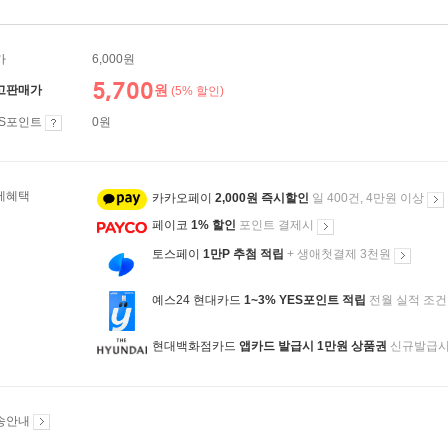
가
6,000원
5,700
원
고판매가
(5% 할인)
ES포인트
0원
제혜택
카카오페이
2,000원 즉시할인
일 400건, 4만원 이상
페이코
1% 할인
포인트 결제시
토스페이
1만P 추첨 적립
+ 생애첫결제 3천원
예스24 현대카드
1~3% YES포인트 적립
전월 실적 조건
현대백화점카드
앱카드 발급시 1만원 상품권
신규발급
송안내