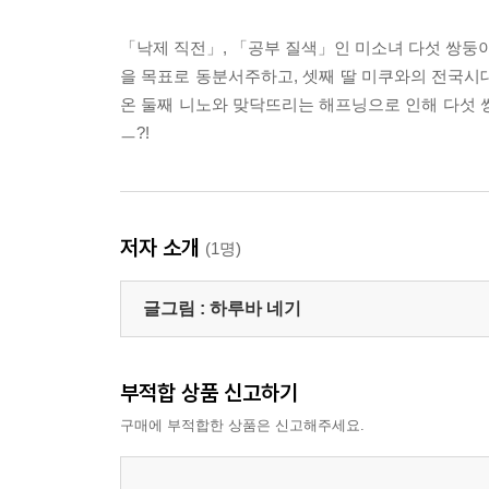
「낙제 직전」, 「공부 질색」인 미소녀 다섯 쌍둥이
을 목표로 동분서주하고, 셋째 딸 미쿠와의 전국시대
온 둘째 니노와 맞닥뜨리는 해프닝으로 인해 다섯 
ㅡ?!
저자 소개
(1명)
글그림 :
하루바 네기
부적합 상품 신고하기
구매에 부적합한 상품은 신고해주세요.