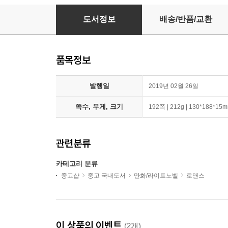
5등분의 신부 2
도서정보
배송/반품/교환
품목정보
발행일
2019년 02월 26일
쪽수, 무게, 크기
192쪽 | 212g | 130*188*15
관련분류
카테고리 분류
중고샵
중고 국내도서
만화/라이트노벨
로맨스
이 상품의 이벤트
(2개)