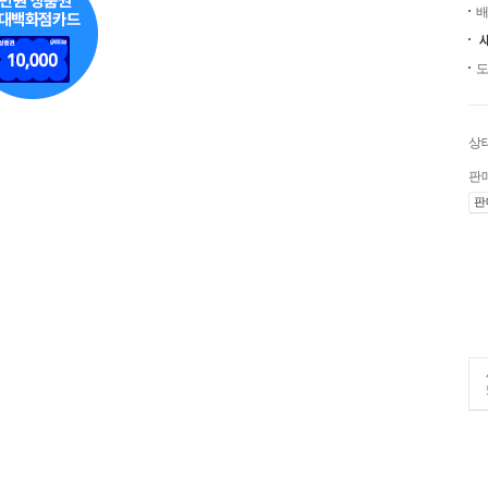
배
도
상
판
판