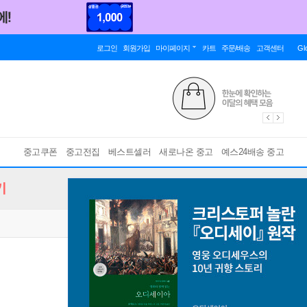
로그인
회원가입
마이페이지
카트
주문/배송
고객센터
Gl
중고쿠폰
중고전집
베스트셀러
새로나온 중고
예스24배송 중고
기