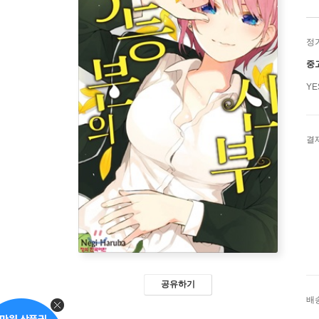
정
중
Y
결
공유하기
배