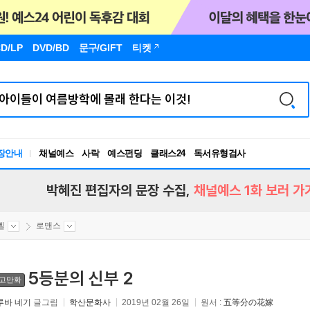
D/LP
DVD/BD
문구
/GIFT
티켓
독서유형검사
장안내
채널예스
사락
예스펀딩
클래스24
RBTI Lab
독서유형검사
박혜진 편집자의 문장 수집,
채널예스 1화 보러 가
벨
로맨스
5등분의 신부 2
고만화
루바 네기
글그림
학산문화사
2019년 02월 26일
원서 :
五等分の花嫁