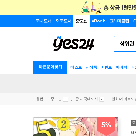
국내도서
외국도서
중고샵
eBook
크레마클럽
C
빠른분야찾기
베스트
신상품
이벤트
바이백
매
웰컴
중고샵
중고 국내도서
만화/라이트노
중
5%
하