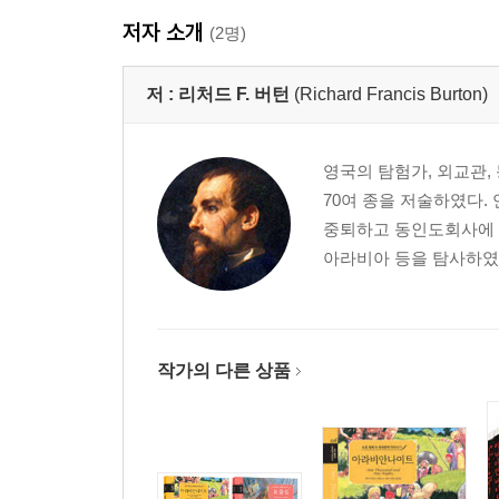
생쥐와 족제비 |고양이와 까마귀 |여우와 까마귀
저자 소개
(2명)
고슴도치와 산비둘기 |참새와 공작
저 :
리처드 F. 버턴
(Richard Francis Burton)
《아라비안나이트》사용 설명서
영국의 탐험가, 외교관,
70여 종을 저술하였다.
중퇴하고 동인도회사에 입
아라비아 등을 탐사하였다.
작가의 다른 상품