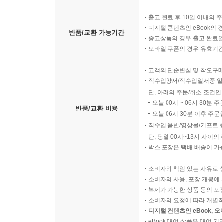
출고 완료 후 10일 이내의 
디지털 콘텐츠인 eBook의 
반품/교환 가능기간
중고상품의 경우 출고 완료일
모바일 쿠폰의 경우 유효기간(
고객의 단순변심 및 착오구
직수입양서/직수입일서중 일
단, 아래의 주문/취소 조건인
오늘 00시 ~ 06시 30분 
반품/교환 비용
오늘 06시 30분 이후 주문
직수입 음반/영상물/기프트 
단, 당일 00시~13시 사이
박스 포장은 택배 배송이 가
소비자의 책임 있는 사유로 
소비자의 사용, 포장 개봉에 
복제가 가능한 상품 등의 포장을 
소비자의 요청에 따라 개별
디지털 컨텐츠인 eBook, 
eBook 대여 상품은 대여 기