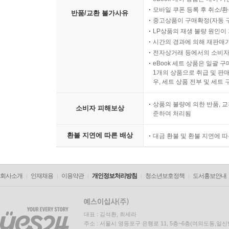
모바일 쿠폰 등록 후 취소/환
반품/교환 불가사유
중고상품이 구매확정(자동 
LP상품의 재생 불량 원인이 기
시간의 경과에 의해 재판매가
전자상거래 등에서의 소비자
eBook 세트 상품은 일괄 
1개의 상품으로 취급 및 판매
우, 세트 상품 전부 및 세트
상품의 불량에 의한 반품, 교
소비자 피해보상
준하여 처리됨
환불 지연에 따른 배상
대금 환불 및 환불 지연에 
회사소개
인재채용
이용약관
개인정보처리방침
청소년보호정책
도서홍보안내
대표 : 김석환, 최세라
주소 : 서울시 영등포구 은행로 11, 5층~6층(여의도동,일신