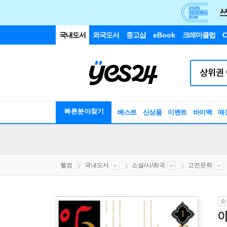
국내도서
외국도서
중고샵
eBook
크레마클럽
C
빠른분야찾기
베스트
신상품
이벤트
바이백
매
웰컴
국내도서
소설/시/희곡
고전문학
소
아