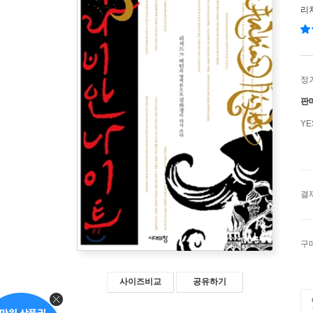
리처
정
판
Y
결
구
사이즈비교
공유하기