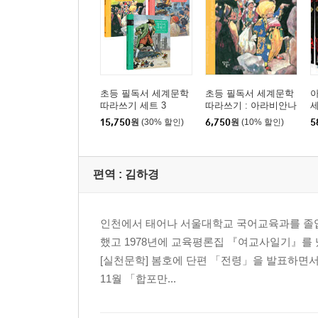
초등 필독서 세계문학
초등 필독서 세계문학
아
따라쓰기 세트 3
따라쓰기 : 아라비안나
이트
15,750
원
(30% 할인)
6,750
원
(10% 할인)
5
편역 :
김하경
인천에서 태어나 서울대학교 국어교육과를 졸업
했고 1978년에 교육평론집 『여교사일기』를 냈다
[실천문학] 봄호에 단편 「전령」을 발표하면서 
11월 「합포만...