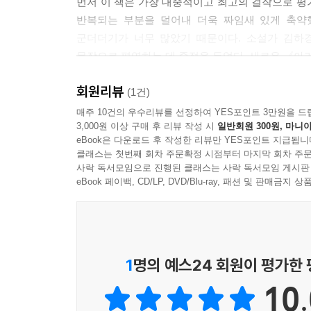
먼저 이 책은 가장 대중적이고 최고의 걸작으로 
반복되는 부분을 덜어내 더욱 짜임새 있게 축
군더더기가 너무 많았기 때문이다. 소설가 김하경
문장으로 편역하는 데 중점을 두었다. 새로운 《아
회원리뷰
우리가 잘 알지 못하는, 동서양과는 또 다른 이슬람
(1건)
매주 10건의 우수리뷰를 선정하여 YES포인트 3만원을 드
3,000원 이상 구매 후 리뷰 작성 시
일반회원 300원, 마니아
에드워드 사이드는 자신의 저서《오리엔탈리즘》에
eBook은 다운로드 후 작성한 리뷰만 YES포인트 지급됩니
“동양을 지배하고 재구성하며 억압하기 위한 서양
클래스는 첫번째 회차 주문확정 시점부터 마지막 회차 주문
세계를 볼 뿐 진짜 이슬람 세계를 모른다. 그나마 
사락 독서모임으로 진행된 클래스는 사락 독서모임 게시판
식민지 지배를 합리화하기 위해 이용했던 ‘오리엔탈리
eBook 페이백, CD/LP, DVD/Blu-ray, 패션 및 판매금
다르지만 우리와 다르지 않은 평범한 사람들이 소소
이 책은 문학 작품이지만 그 어떤 역사책보다 이
페르시아제국의 찬란함과 우리와 다르지 않은 ‘그들’
1
명의 예스24 회원이 평가한
알라를 섬기는 사람들과 코란에 대해 호기심을 
10.
‘자라투스트라’도 페르시아의 조로아스터이다. 이 
맛보길 바란다.