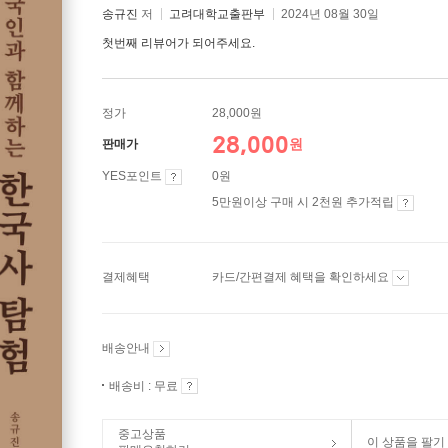
송규진
저
고려대학교출판부
2024년 08월 30일
첫번째 리뷰어가 되어주세요.
정가
28,000원
28,000
원
판매가
YES포인트
0원
5만원이상 구매 시 2천원 추가적립
결제혜택
카드/간편결제 혜택을 확인하세요
배송안내
배송비 : 무료
중고상품
이 상품을 팔기