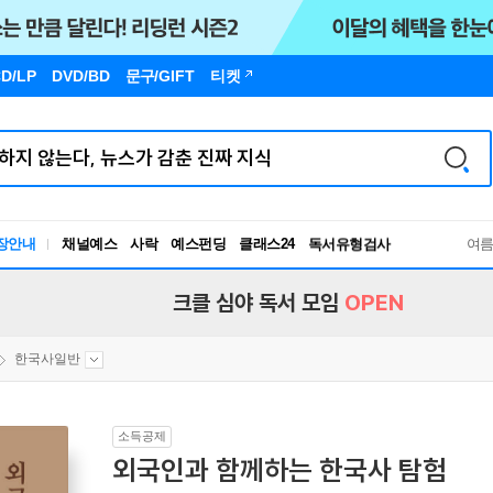
D/LP
DVD/BD
문구
/GIFT
티켓
장안내
채널예스
사락
예스펀딩
클래스24
독서유형검사
여
RBTI Lab
독서유형검사
크클 심야 독서 모임
OPEN
한국사일반
소득공제
외국인과 함께하는 한국사 탐험