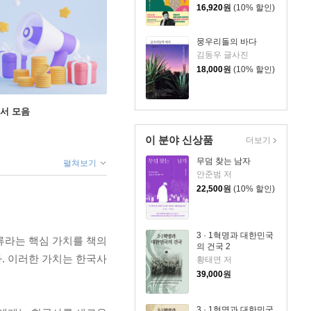
16,920
원
(10% 할인)
뭉우리돌의 바다
김동우 글사진
18,000
원
(10% 할인)
도서 모음
이 분야 신상품
더보기
무덤 찾는 남자
펼쳐보기
안준범 저
22,500
원
(10% 할인)
3 · 1혁명과 대한민국
류라는 핵심 가치를 책의
의 건국 2
. 이러한 가치는 한국사
황태연 저
39,000
원
3 · 1혁명과 대한민국