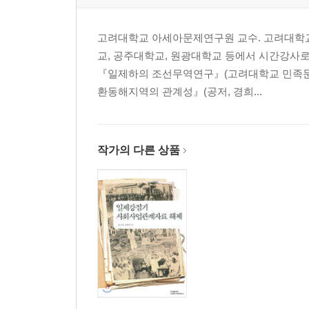
근현대
13장 근대 사회로의 전환
고려대학교 아세아문제연구원 교수. 고려대학
14장 동북아시아 국제 정세와 대한제국의 비극
교, 공주대학교, 원광대학교 등에서 시간강사
15장 근대 시기 사회문화적 변화
『일제하의 조선무역연구』(고려대학교 민족문화연구
16장 일제강점기 한국인의 삶
환동해지역의 관계성』(공저, 경희...
17장 국내에서 전개된 독립운동
18장 해외에서 펼쳐진 독립운동
19장 8·15해방과 한국전쟁
20장 이승만 정권과 4·19혁명
작가의 다른 상품
21장 군부독재 정권의 시대와 민주주의 운동
22장 한국 민주주의와 평화통일 전망
새로운 탐험을 준비하며
도움을 준 자료
그림 출처
찾아보기