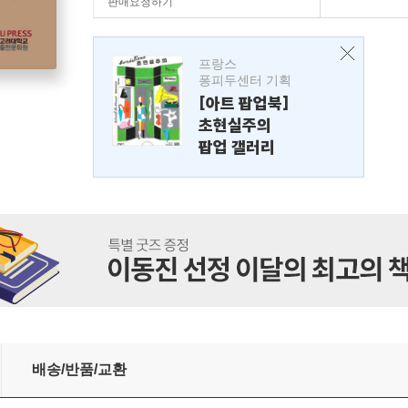
판매요청하기
프랑스
퐁피두센터 기획
[아트 팝업북]
초현실주의
팝업 갤러리
배송/반품/교환