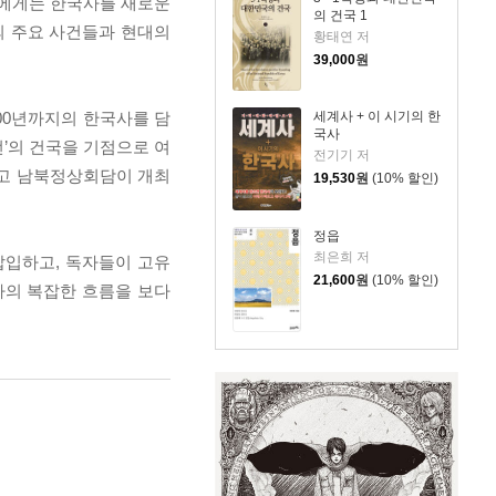
들에게는 한국사를 새로운
의 건국 1
의 주요 사건들과 현대의
황태연 저
39,000
원
00년까지의 한국사를 담
세계사 + 이 시기의 한
국사
선’의 건국을 기점으로 여
전기기 저
되고 남북정상회담이 개최
19,530
원
(10% 할인)
정읍
최은희 저
삽입하고, 독자들이 고유
21,600
원
(10% 할인)
사의 복잡한 흐름을 보다