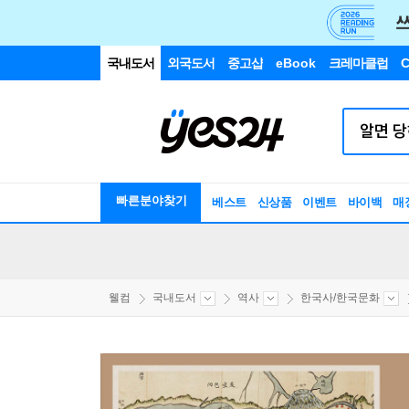
국내도서
외국도서
중고샵
eBook
크레마클럽
C
빠른분야찾기
베스트
신상품
이벤트
바이백
매
웰컴
국내도서
역사
한국사/한국문화