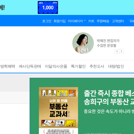
로그인
회원가입
마이페이지
카트
주문/배송
고객센터
Gl
름방학혜택
예사단독판매
이달의사은품
특가할인
추천도서
대량/법인