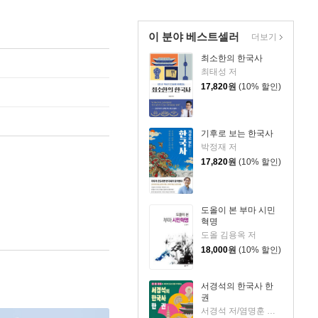
이 분야 베스트셀러
더보기
최소한의 한국사
최태성 저
17,820
원
(10% 할인)
기후로 보는 한국사
박정재 저
17,820
원
(10% 할인)
도올이 본 부마 시민
혁명
도올 김용옥 저
18,000
원
(10% 할인)
서경석의 한국사 한
권
서경석 저/염명훈 감수