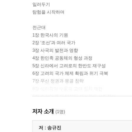
일러두기
탐험을 시작하며
전근대
1장 한국사의 기원
2장 ‘조선’과 여러 국가
3장 사국의 발전과 영향
4장 한민족 공동체의 형성 과정
5장 신라에서 고려로의 한반도 재구성
6장 고려의 국가 체제 확립과 위기 극복
7장 무신 정권과 몽골 침략
8장 성리학의 수용과 고려 정치 재편
9장 조선의 통치 체제와 성리학적 사회질서
10장 대규모 전쟁 이후 조선 왕조의 존속 이유
저자 소개
11장 조선 후기 정치체제의 변질과 부분적 개혁
(1명)
12장 조선 후기의 국제 교류와 경제 변화
저 :
송규진